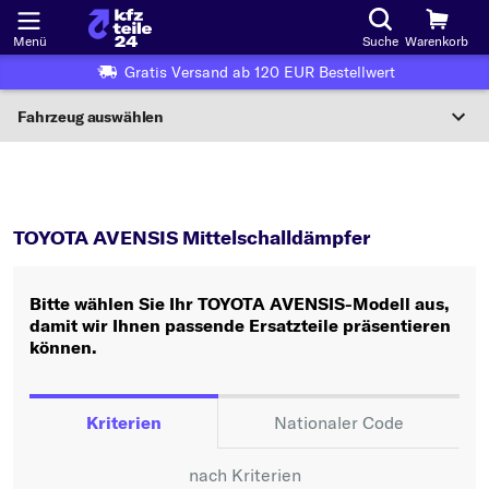
Menü
Suche
Warenkorb
Gratis Versand ab 120 EUR Bestellwert
Fahrzeug auswählen
Nationaler Code
AVENSIS
Mittelschalldämpfer
Wo finde ich die?
TOYOTA AVENSIS Mittelschalldämpfer
Fahrzeug auswählen
Bitte wählen Sie Ihr TOYOTA AVENSIS-Modell aus,
Oder
damit wir Ihnen passende Ersatzteile präsentieren
können.
Oder Fahrzeugauswahl nach Kriterien:
Hersteller wählen
Kriterien
Nationaler Code
Modell wählen
nach Kriterien