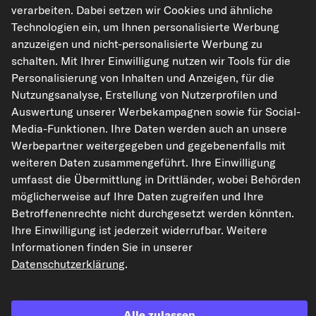
verarbeiten. Dabei setzen wir Cookies und ähnliche
Technologien ein, um Ihnen personalisierte Werbung
anzuzeigen und nicht-personalisierte Werbung zu
kfzteile24.de
carpardoo.nl
carpardoo.fr
schalten. Mit Ihrer Einwilligung nutzen wir Tools für die
carpardoo.dk
Personalisierung von Inhalten und Anzeigen, für die
Nutzungsanalyse, Erstellung von Nutzerprofilen und
Auswertung unserer Werbekampagnen sowie für Social-
Media-Funktionen. Ihre Daten werden auch an unsere
Die hier dargestellten Daten, insbesondere die gesamte Datenbank, dürfen
Werbepartner weitergegeben und gegebenenfalls mit
nicht vervielfältigt werden. Die Vervielfältigung und Verbreitung der Daten und
der Datenbank ohne vorherige Einwilligung von TecAlliance und/oder die
weiteren Daten zusammengeführt. Ihre Einwilligung
Einbeziehung Dritter in solche Aktivitäten ist streng verboten. Jegliche
umfasst die Übermittlung in Drittländer, wobei Behörden
unautorisierte Nutzung von Inhalten stellt eine Verletzung des Urheberrechts
dar und kann rechtliche Schritte nach sich ziehen.
möglicherweise auf Ihre Daten zugreifen und Ihre
Betroffenenrechte nicht durchgesetzt werden könnten.
Vertrag widerrufen
Ihre Einwilligung ist jederzeit widerrufbar. Weitere
Informationen finden Sie in unserer
Datenschutzerklärung
.
© 2026 kfzteile24 GmbH - Alle Rechte vorbehalten.
Alle zulassen