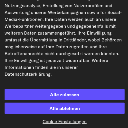
Nutzungsanalyse, Erstellung von Nutzerprofilen und
Auswertung unserer Werbekampagnen sowie für Social-
Die hier dargestellten Daten, insbesondere die gesamte Datenbank, dürfen
Media-Funktionen. Ihre Daten werden auch an unsere
nicht vervielfältigt werden. Die Vervielfältigung und Verbreitung der Daten und
der Datenbank ohne vorherige Einwilligung von TecAlliance und/oder die
Werbepartner weitergegeben und gegebenenfalls mit
Einbeziehung Dritter in solche Aktivitäten ist streng verboten. Jegliche
weiteren Daten zusammengeführt. Ihre Einwilligung
unautorisierte Nutzung von Inhalten stellt eine Verletzung des Urheberrechts
dar und kann rechtliche Schritte nach sich ziehen.
umfasst die Übermittlung in Drittländer, wobei Behörden
möglicherweise auf Ihre Daten zugreifen und Ihre
Vertrag widerrufen
Betroffenenrechte nicht durchgesetzt werden könnten.
Ihre Einwilligung ist jederzeit widerrufbar. Weitere
Informationen finden Sie in unserer
© 2026 kfzteile24 GmbH - Alle Rechte vorbehalten.
Datenschutzerklärung
.
Alle zulassen
¹„Gratis Versand“ oder „ohne Versandkosten“ entsprechen dem Wegfall der
deutschen Versandkostenpauschale von 6,90 €.
Alle ablehnen
Cookie Einstellungen