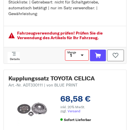
Stückliste: | Getriebeart: nicht für Schaltgetriebe,
Zähnezahl: 21
automatisch betätigt | nur im Satz verwendbar: |
Einzelteile siehe Stückliste:
Gewährleistung:
Getriebeart: nicht für Schaltgetriebe, automatisch betätigt
nur im Satz verwendbar:
Gewährleistung:
Fahrzeugver­wendung prüfen! Prüfen Sie die
Verwendung des Artikels für Ihr Fahrzeug.
Menge
Details
Kupplungssatz TOYOTA CELICA
Art.-Nr. ADT330111
| von BLUE PRINT
68,58 €
inkl. 20% MwSt.
zzgl.
Versand
Sofort Lieferbar