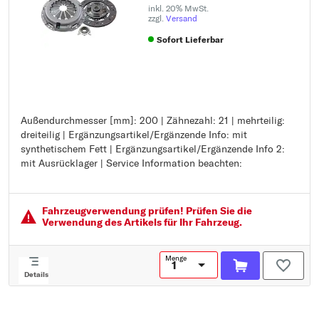
inkl. 20% MwSt.
zzgl.
Versand
Sofort Lieferbar
Außendurchmesser [mm]: 200 | Zähnezahl: 21 | mehrteilig:
Außendurchmesser [mm]: 200
dreiteilig | Ergänzungsartikel/Ergänzende Info: mit
Zähnezahl: 21
synthetischem Fett | Ergänzungsartikel/Ergänzende Info 2:
mehrteilig: dreiteilig
mit Ausrücklager | Service Information beachten:
Ergänzungsartikel/Ergänzende Info: mit synthetischem Fett
Ergänzungsartikel/Ergänzende Info 2: mit Ausrücklager
Service Information beachten:
Fahrzeugver­wendung prüfen! Prüfen Sie die
Verwendung des Artikels für Ihr Fahrzeug.
Menge
Details