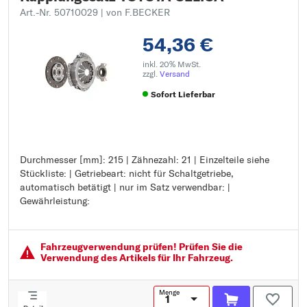
Art.-Nr. 50710029
| von F.BECKER
54,36 €
inkl. 20% MwSt.
zzgl.
Versand
Sofort Lieferbar
Durchmesser [mm]: 215 | Zähnezahl: 21 | Einzelteile siehe
Durchmesser [mm]: 215
Stückliste: | Getriebeart: nicht für Schaltgetriebe,
Zähnezahl: 21
automatisch betätigt | nur im Satz verwendbar: |
Einzelteile siehe Stückliste:
Gewährleistung:
Getriebeart: nicht für Schaltgetriebe, automatisch betätigt
nur im Satz verwendbar:
Gewährleistung:
Fahrzeugver­wendung prüfen! Prüfen Sie die
Verwendung des Artikels für Ihr Fahrzeug.
Menge