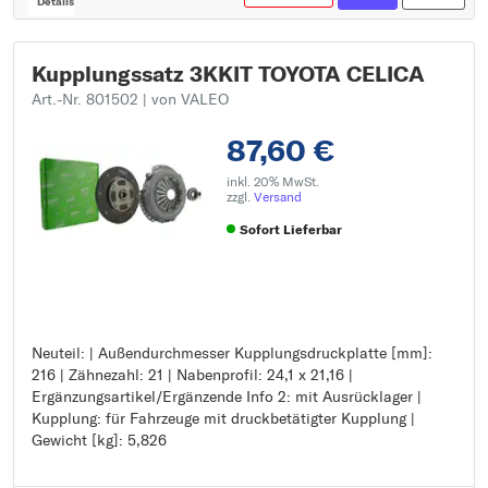
Details
Kupplungssatz 3KKIT TOYOTA CELICA
Art.-Nr. 801502
| von VALEO
87,60 €
inkl. 20% MwSt.
zzgl.
Versand
Sofort Lieferbar
Neuteil: | Außendurchmesser Kupplungsdruckplatte [mm]:
Neuteil:
216 | Zähnezahl: 21 | Nabenprofil: 24,1 x 21,16 |
Außendurchmesser Kupplungsdruckplatte [mm]: 216
Ergänzungsartikel/Ergänzende Info 2: mit Ausrücklager |
Zähnezahl: 21
Kupplung: für Fahrzeuge mit druckbetätigter Kupplung |
Nabenprofil: 24,1 x 21,16
Gewicht [kg]: 5,826
Ergänzungsartikel/Ergänzende Info 2: mit Ausrücklager
Kupplung: für Fahrzeuge mit druckbetätigter Kupplung
Gewicht [kg]: 5,826