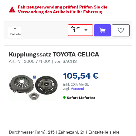
Fahrzeugver­wendung prüfen! Prüfen Sie die
Verwendung des Artikels für Ihr Fahrzeug.
Menge
Details
Kupplungssatz TOYOTA CELICA
Art.-Nr. 3000 771 001
| von SACHS
105,54 €
inkl. 20% MwSt.
zzgl.
Versand
Sofort Lieferbar
Durchmesser [mm]: 215 | Zähnezahl: 21 | Einzelteile siehe
Durchmesser [mm]: 215