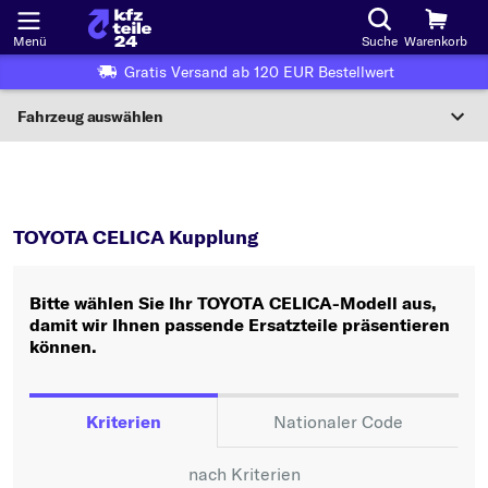
Menü
Suche
Warenkorb
Gratis Versand ab 120 EUR Bestellwert
Fahrzeug auswählen
Nationaler Code
CELICA
Kupplung
Wo finde ich die?
TOYOTA CELICA Kupplung
Fahrzeug auswählen
Bitte wählen Sie Ihr TOYOTA CELICA-Modell aus,
Oder
damit wir Ihnen passende Ersatzteile präsentieren
können.
Oder Fahrzeugauswahl nach Kriterien:
Hersteller wählen
Kriterien
Nationaler Code
Modell wählen
nach Kriterien