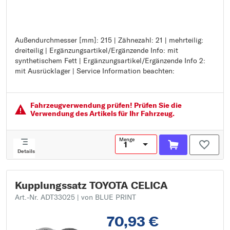
Außendurchmesser [mm]: 215 | Zähnezahl: 21 | mehrteilig:
Außendurchmesser [mm]: 215
dreiteilig | Ergänzungsartikel/Ergänzende Info: mit
Zähnezahl: 21
synthetischem Fett | Ergänzungsartikel/Ergänzende Info 2:
mehrteilig: dreiteilig
mit Ausrücklager | Service Information beachten:
Ergänzungsartikel/Ergänzende Info: mit synthetischem Fett
Ergänzungsartikel/Ergänzende Info 2: mit Ausrücklager
Service Information beachten:
Fahrzeugver­wendung prüfen! Prüfen Sie die
Verwendung des Artikels für Ihr Fahrzeug.
Menge
Details
Kupplungssatz TOYOTA CELICA
Art.-Nr. ADT33025
| von BLUE PRINT
70,93 €