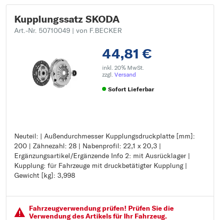
Kupplungssatz SKODA
Art.-Nr. 50710049
| von F.BECKER
44,81 €
inkl. 20% MwSt.
zzgl.
Versand
Sofort Lieferbar
Neuteil: | Außendurchmesser Kupplungsdruckplatte [mm]:
Neuteil:
200 | Zähnezahl: 28 | Nabenprofil: 22,1 x 20,3 |
Außendurchmesser Kupplungsdruckplatte [mm]: 200
Ergänzungsartikel/Ergänzende Info 2: mit Ausrücklager |
Zähnezahl: 28
Kupplung: für Fahrzeuge mit druckbetätigter Kupplung |
Nabenprofil: 22,1 x 20,3
Gewicht [kg]: 3,998
Ergänzungsartikel/Ergänzende Info 2: mit Ausrücklager
Kupplung: für Fahrzeuge mit druckbetätigter Kupplung
Gewicht [kg]: 3,998
Fahrzeugver­wendung prüfen! Prüfen Sie die
Verwendung des Artikels für Ihr Fahrzeug.