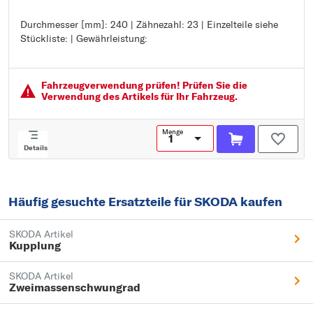
Durchmesser [mm]: 240 | Zähnezahl: 23 | Einzelteile siehe
Durchmesser [mm]: 240
Stückliste: | Gewährleistung:
Zähnezahl: 23
Einzelteile siehe Stückliste:
Gewährleistung:
Fahrzeugver­wendung prüfen! Prüfen Sie die
Verwendung des Artikels für Ihr Fahrzeug.
Menge
Details
Häufig gesuchte Ersatzteile für SKODA kaufen
SKODA Artikel
Kupplung
SKODA Artikel
Zweimassenschwungrad