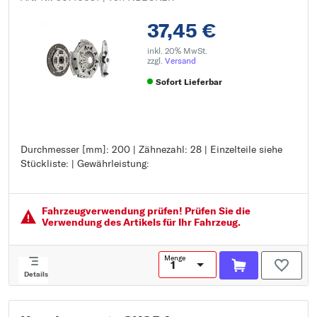
37,45 €
inkl. 20% MwSt.
zzgl.
Versand
Sofort Lieferbar
Durchmesser [mm]: 200 | Zähnezahl: 28 | Einzelteile siehe
Durchmesser [mm]: 200
Stückliste: | Gewährleistung:
Zähnezahl: 28
Einzelteile siehe Stückliste:
Gewährleistung:
Fahrzeugver­wendung prüfen! Prüfen Sie die
Verwendung des Artikels für Ihr Fahrzeug.
Menge
Details