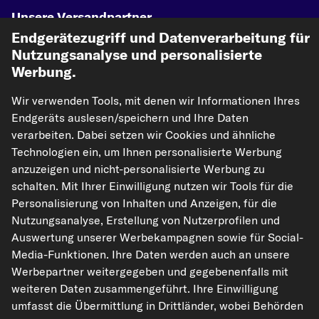
Unsere Versandpartner
Endgerätezugriff und Datenverarbeitung für
Nutzungsanalyse und personalisierte
Werbung.
Wir verwenden Tools, mit denen wir Informationen Ihres
Endgeräts auslesen/speichern und Ihre Daten
verarbeiten. Dabei setzen wir Cookies und ähnliche
Technologien ein, um Ihnen personalisierte Werbung
kfzteile24.de
carpardoo.nl
carpardoo.fr
anzuzeigen und nicht-personalisierte Werbung zu
carpardoo.dk
schalten. Mit Ihrer Einwilligung nutzen wir Tools für die
Personalisierung von Inhalten und Anzeigen, für die
Nutzungsanalyse, Erstellung von Nutzerprofilen und
Auswertung unserer Werbekampagnen sowie für Social-
Die hier dargestellten Daten, insbesondere die gesamte Datenbank, dürfen
Media-Funktionen. Ihre Daten werden auch an unsere
nicht vervielfältigt werden. Die Vervielfältigung und Verbreitung der Daten und
Werbepartner weitergegeben und gegebenenfalls mit
der Datenbank ohne vorherige Einwilligung von TecAlliance und/oder die
Einbeziehung Dritter in solche Aktivitäten ist streng verboten. Jegliche
weiteren Daten zusammengeführt. Ihre Einwilligung
unautorisierte Nutzung von Inhalten stellt eine Verletzung des Urheberrechts
umfasst die Übermittlung in Drittländer, wobei Behörden
dar und kann rechtliche Schritte nach sich ziehen.