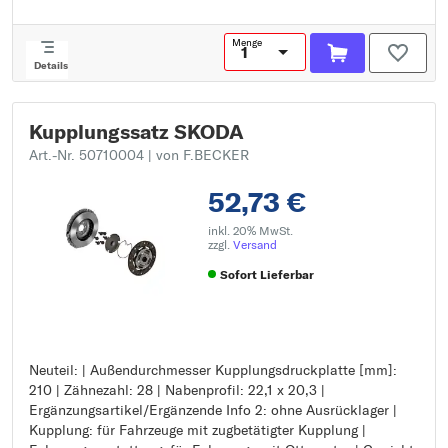
Menge
Details
Kupplungssatz SKODA
Art.-Nr. 50710004
| von F.BECKER
52,73 €
inkl. 20% MwSt.
zzgl.
Versand
Sofort Lieferbar
Neuteil: | Außendurchmesser Kupplungsdruckplatte [mm]:
Neuteil:
210 | Zähnezahl: 28 | Nabenprofil: 22,1 x 20,3 |
Außendurchmesser Kupplungsdruckplatte [mm]: 210
Ergänzungsartikel/Ergänzende Info 2: ohne Ausrücklager |
Zähnezahl: 28
Kupplung: für Fahrzeuge mit zugbetätigter Kupplung |
Nabenprofil: 22,1 x 20,3