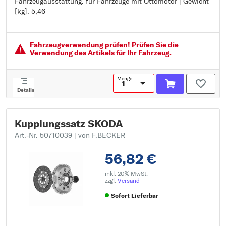
Fahrzeugausstattung: für Fahrzeuge mit Ottomotor | Gewicht
Ergänzungsartikel/Ergänzende Info 2: ohne Ausrücklager
[kg]: 5,46
Kupplung: für Fahrzeuge mit zugbetätigter Kupplung
Fahrzeugausstattung: für Fahrzeuge mit Ottomotor
Gewicht [kg]: 5,46
Fahrzeugver­wendung prüfen! Prüfen Sie die
Verwendung des Artikels für Ihr Fahrzeug.
Menge
Details
Kupplungssatz SKODA
Art.-Nr. 50710039
| von F.BECKER
56,82 €
inkl. 20% MwSt.
zzgl.
Versand
Sofort Lieferbar