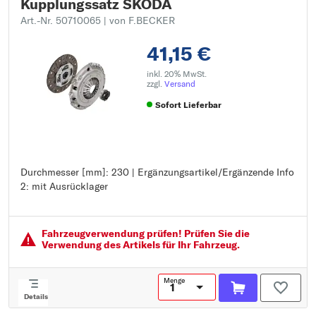
Kupplungssatz SKODA
Art.-Nr. 50710065
| von F.BECKER
41,15 €
inkl. 20% MwSt.
zzgl.
Versand
Sofort Lieferbar
Durchmesser [mm]: 230 | Ergänzungsartikel/Ergänzende Info
Durchmesser [mm]: 230
2: mit Ausrücklager
Ergänzungsartikel/Ergänzende Info 2: mit Ausrücklager
Fahrzeugver­wendung prüfen! Prüfen Sie die
Verwendung des Artikels für Ihr Fahrzeug.
Menge
Details