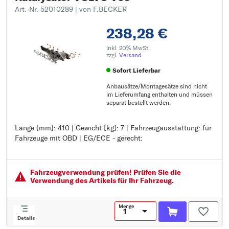
Art.-Nr. 52010289
| von F.BECKER
238,28 €
inkl. 20% MwSt.
zzgl.
Versand
Sofort Lieferbar
Anbausätze/Montagesätze sind nicht
im Lieferumfang enthalten und müssen
separat bestellt werden.
Länge [mm]: 410 | Gewicht [kg]: 7 | Fahrzeugausstattung: für
Länge [mm]: 410
Fahrzeuge mit OBD | EG/ECE - gerecht:
Gewicht [kg]: 7
Fahrzeugausstattung: für Fahrzeuge mit OBD
EG/ECE - gerecht:
Fahrzeugver­wendung prüfen! Prüfen Sie die
Verwendung des Artikels für Ihr Fahrzeug.
Menge
Details