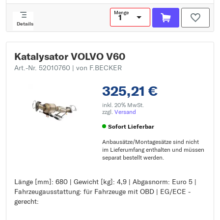
Menge
Details
Katalysator VOLVO V60
Art.-Nr. 52010760
| von F.BECKER
325,21 €
inkl. 20% MwSt.
zzgl.
Versand
Sofort Lieferbar
Anbausätze/Montagesätze sind nicht
im Lieferumfang enthalten und müssen
separat bestellt werden.
Länge [mm]: 680 | Gewicht [kg]: 4,9 | Abgasnorm: Euro 5 |
Länge [mm]: 680
Fahrzeugausstattung: für Fahrzeuge mit OBD | EG/ECE -
Gewicht [kg]: 4,9
gerecht:
Abgasnorm: Euro 5
Fahrzeugausstattung: für Fahrzeuge mit OBD