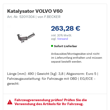
Katalysator VOLVO V60
Art.-Nr. 52011304
| von F.BECKER
263,28 €
inkl. 20% MwSt.
zzgl.
Versand
Sofort Lieferbar
Anbausätze/Montagesätze sind nicht
im Lieferumfang enthalten und müssen
separat bestellt werden.
Länge [mm]: 490 | Gewicht [kg]: 3,8 | Abgasnorm: Euro 5 |
Länge [mm]: 490
Fahrzeugausstattung: für Fahrzeuge mit OBD | EG/ECE -
Gewicht [kg]: 3,8
gerecht:
Abgasnorm: Euro 5
Fahrzeugausstattung: für Fahrzeuge mit OBD
EG/ECE - gerecht:
Fahrzeugver­wendung prüfen! Prüfen Sie die
Verwendung des Artikels für Ihr Fahrzeug.