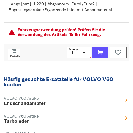
Länge [mm]: 1.220 | Abgasnorm: Euro1/Euro2 |
Länge [mm]: 1.220
Ergänzungsartikel/Ergänzende Info: mit Anbaumaterial
Abgasnorm: Euro1/Euro2
Ergänzungsartikel/Ergänzende Info: mit Anbaumaterial
Fahrzeugver­wendung prüfen! Prüfen Sie die
Verwendung des Artikels für Ihr Fahrzeug.
Menge
Details
Häufig gesuchte Ersatzteile für VOLVO V60
kaufen
VOLVO V60 Artikel
Endschalldämpfer
VOLVO V60 Artikel
Turbolader