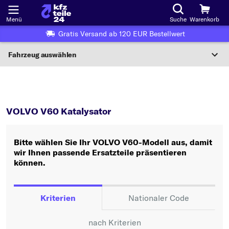
Menü
Suche
Warenkorb
Gratis Versand ab 120 EUR Bestellwert
Fahrzeug auswählen
Nationaler Code
V60
Katalysator
Wo finde ich die?
VOLVO V60 Katalysator
Fahrzeug auswählen
Bitte wählen Sie Ihr VOLVO V60-Modell aus, damit
Oder
wir Ihnen passende Ersatzteile präsentieren
können.
Oder Fahrzeugauswahl nach Kriterien:
Hersteller wählen
Kriterien
Nationaler Code
Modell wählen
nach Kriterien