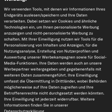
Wir verwenden Tools, mit denen wir Informationen Ihres
Endgeräts auslesen/speichern und Ihre Daten
verarbeiten. Dabei setzen wir Cookies und ähnliche
Technologien ein, um Ihnen personalisierte Werbung
kfzteile24.de
carpardoo.nl
carpardoo.fr
anzuzeigen und nicht-personalisierte Werbung zu
carpardoo.dk
schalten. Mit Ihrer Einwilligung nutzen wir Tools für die
Personalisierung von Inhalten und Anzeigen, für die
Nutzungsanalyse, Erstellung von Nutzerprofilen und
Auswertung unserer Werbekampagnen sowie für Social-
Die hier dargestellten Daten, insbesondere die gesamte Datenbank, dürfen
Media-Funktionen. Ihre Daten werden auch an unsere
nicht vervielfältigt werden. Die Vervielfältigung und Verbreitung der Daten und
Werbepartner weitergegeben und gegebenenfalls mit
der Datenbank ohne vorherige Einwilligung von TecAlliance und/oder die
Einbeziehung Dritter in solche Aktivitäten ist streng verboten. Jegliche
weiteren Daten zusammengeführt. Ihre Einwilligung
unautorisierte Nutzung von Inhalten stellt eine Verletzung des Urheberrechts
umfasst die Übermittlung in Drittländer, wobei Behörden
dar und kann rechtliche Schritte nach sich ziehen.
möglicherweise auf Ihre Daten zugreifen und Ihre
Vertrag widerrufen
Betroffenenrechte nicht durchgesetzt werden könnten.
Ihre Einwilligung ist jederzeit widerrufbar. Weitere
Informationen finden Sie in unserer
© 2026 kfzteile24 GmbH - Alle Rechte vorbehalten.
Datenschutzerklärung
.