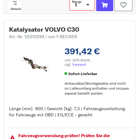
Menge
Details
Katalysator VOLVO C30
Art.-Nr. 52010294
| von F.BECKER
391,42 €
inkl. 20% MwSt.
zzgl.
Versand
Sofort Lieferbar
Anbausätze/Montagesätze sind nicht
im Lieferumfang enthalten und müssen
separat bestellt werden.
Länge [mm]: 900 | Gewicht [kg]: 7,3 | Fahrzeugausstattung:
Länge [mm]: 900
für Fahrzeuge mit OBD | EG/ECE - gerecht:
Gewicht [kg]: 7,3
Fahrzeugausstattung: für Fahrzeuge mit OBD
EG/ECE - gerecht:
Fahrzeugver­wendung prüfen! Prüfen Sie die