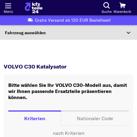
Menü
Suche
Warenkorb
Gratis Versand ab 120 EUR Bestellwert
Fahrzeug auswählen
Nationaler Code
C30
Katalysator
Wo finde ich die?
VOLVO C30 Katalysator
Fahrzeug auswählen
Bitte wählen Sie Ihr VOLVO C30-Modell aus, damit
Oder
wir Ihnen passende Ersatzteile präsentieren
können.
Oder Fahrzeugauswahl nach Kriterien:
Hersteller wählen
Kriterien
Nationaler Code
Modell wählen
nach Kriterien