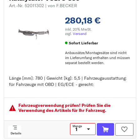
Art.-Nr. 52011302
| von F.BECKER
280,18 €
inkl. 20% MwSt.
zzgl.
Versand
Sofort Lieferbar
Anbausätze/Montagesätze sind nicht
im Lieferumfang enthalten und müssen
separat bestellt werden.
Länge [mm]: 780 | Gewicht [kg]: 5,5 | Fahrzeugausstattung:
Länge [mm]: 780
für Fahrzeuge mit OBD | EG/ECE - gerecht:
Gewicht [kg]: 5,5
Fahrzeugausstattung: für Fahrzeuge mit OBD
EG/ECE - gerecht:
Fahrzeugver­wendung prüfen! Prüfen Sie die
Verwendung des Artikels für Ihr Fahrzeug.
Menge
Details