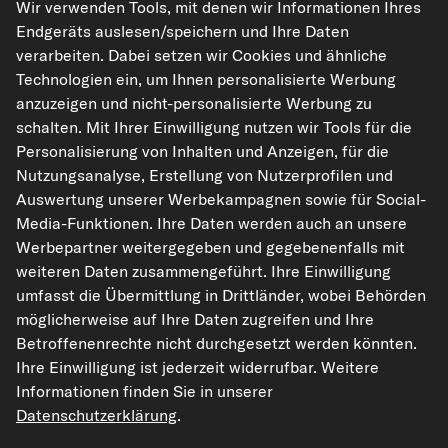
Wir verwenden Tools, mit denen wir Informationen Ihres
Endgeräts auslesen/speichern und Ihre Daten
verarbeiten. Dabei setzen wir Cookies und ähnliche
Technologien ein, um Ihnen personalisierte Werbung
kfzteile24.de
carpardoo.nl
carpardoo.fr
anzuzeigen und nicht-personalisierte Werbung zu
carpardoo.dk
schalten. Mit Ihrer Einwilligung nutzen wir Tools für die
Personalisierung von Inhalten und Anzeigen, für die
Nutzungsanalyse, Erstellung von Nutzerprofilen und
Auswertung unserer Werbekampagnen sowie für Social-
Die hier dargestellten Daten, insbesondere die gesamte Datenbank, dürfen
Media-Funktionen. Ihre Daten werden auch an unsere
nicht vervielfältigt werden. Die Vervielfältigung und Verbreitung der Daten und
Werbepartner weitergegeben und gegebenenfalls mit
der Datenbank ohne vorherige Einwilligung von TecAlliance und/oder die
Einbeziehung Dritter in solche Aktivitäten ist streng verboten. Jegliche
weiteren Daten zusammengeführt. Ihre Einwilligung
unautorisierte Nutzung von Inhalten stellt eine Verletzung des Urheberrechts
umfasst die Übermittlung in Drittländer, wobei Behörden
dar und kann rechtliche Schritte nach sich ziehen.
möglicherweise auf Ihre Daten zugreifen und Ihre
Vertrag widerrufen
Betroffenenrechte nicht durchgesetzt werden könnten.
Ihre Einwilligung ist jederzeit widerrufbar. Weitere
Informationen finden Sie in unserer
© 2026 kfzteile24 GmbH - Alle Rechte vorbehalten.
Datenschutzerklärung
.