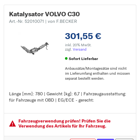
Katalysator VOLVO C30
Art.-Nr. 52010071
| von F.BECKER
301,55 €
inkl. 20% MwSt.
zzgl.
Versand
Sofort Lieferbar
Anbausätze/Montagesätze sind nicht
im Lieferumfang enthalten und müssen
separat bestellt werden.
Länge [mm]: 780 | Gewicht [kg]: 6,7 | Fahrzeugausstattung:
Länge [mm]: 780
für Fahrzeuge mit OBD | EG/ECE - gerecht:
Gewicht [kg]: 6,7
Fahrzeugausstattung: für Fahrzeuge mit OBD
EG/ECE - gerecht:
Fahrzeugver­wendung prüfen! Prüfen Sie die
Verwendung des Artikels für Ihr Fahrzeug.