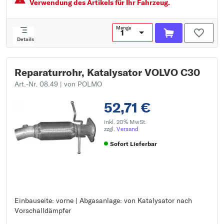
Verwendung des Artikels für Ihr Fahrzeug.
Menge
Details
Reparaturrohr, Katalysator VOLVO C30
Art.-Nr. 08.49
| von POLMO
52,71 €
inkl. 20% MwSt.
zzgl.
Versand
Sofort Lieferbar
Einbauseite: vorne | Abgasanlage: von Katalysator nach
Einbauseite: vorne
Vorschalldämpfer
Abgasanlage: von Katalysator nach Vorschalldämpfer