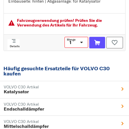
Einbauseite: hinten | Abgasanlage: für Katalysator
Einbauseite: hinten
Abgasanlage: für Katalysator
Fahrzeugver­wendung prüfen! Prüfen Sie die
Verwendung des Artikels für Ihr Fahrzeug.
Menge
Details
Häufig gesuchte Ersatzteile für VOLVO C30
kaufen
VOLVO C30 Artikel
Katalysator
VOLVO C30 Artikel
Endschalldämpfer
VOLVO C30 Artikel
Mittelschalldämpfer