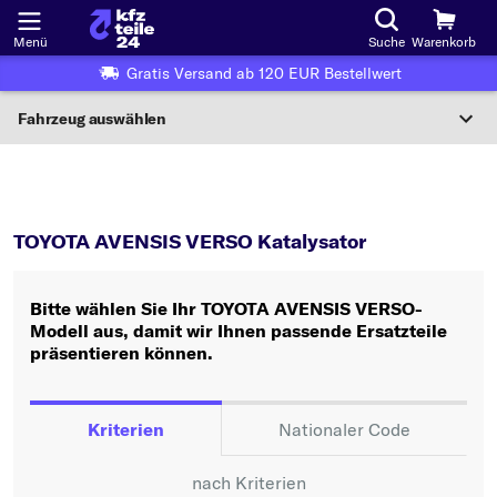
Menü
Suche
Warenkorb
Gratis Versand ab 120 EUR Bestellwert
Fahrzeug auswählen
Nationaler Code
AVENSIS VERSO
Katalysator
Wo finde ich die?
TOYOTA AVENSIS VERSO Katalysator
Fahrzeug auswählen
Bitte wählen Sie Ihr TOYOTA AVENSIS VERSO-
Oder
Modell aus, damit wir Ihnen passende Ersatzteile
präsentieren können.
Oder Fahrzeugauswahl nach Kriterien:
Hersteller wählen
Kriterien
Nationaler Code
Modell wählen
nach Kriterien