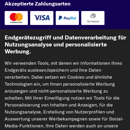
Akzeptierte Zahlungsarten
Vorkasse
Unsere Versandpartner
Endgerätezugriff und Datenverarbeitung für
Nutzungsanalyse und personalisierte
Werbung.
Wir verwenden Tools, mit denen wir Informationen Ihres
Endgeräts auslesen/speichern und Ihre Daten
verarbeiten. Dabei setzen wir Cookies und ähnliche
Technologien ein, um Ihnen personalisierte Werbung
anzuzeigen und nicht-personalisierte Werbung zu
kfzteile24.de
carpardoo.nl
carpardoo.fr
schalten. Mit Ihrer Einwilligung nutzen wir Tools für die
carpardoo.dk
Personalisierung von Inhalten und Anzeigen, für die
Nutzungsanalyse, Erstellung von Nutzerprofilen und
Auswertung unserer Werbekampagnen sowie für Social-
Media-Funktionen. Ihre Daten werden auch an unsere
Die hier dargestellten Daten, insbesondere die gesamte Datenbank, dürfen