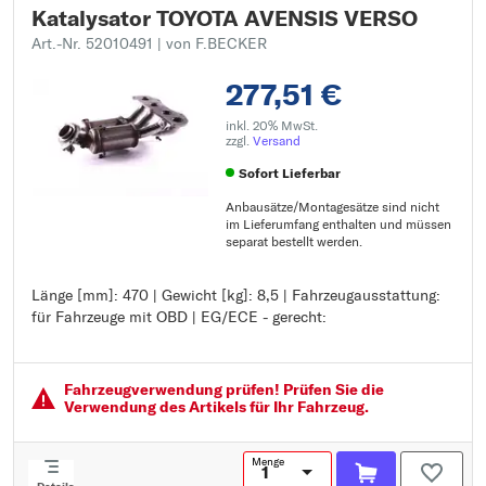
Katalysator TOYOTA AVENSIS VERSO
Art.-Nr. 52010491
| von F.BECKER
277,51 €
inkl. 20% MwSt.
zzgl.
Versand
Sofort Lieferbar
Anbausätze/Montagesätze sind nicht
im Lieferumfang enthalten und müssen
separat bestellt werden.
Länge [mm]: 470 | Gewicht [kg]: 8,5 | Fahrzeugausstattung:
Länge [mm]: 470
für Fahrzeuge mit OBD | EG/ECE - gerecht:
Gewicht [kg]: 8,5
Fahrzeugausstattung: für Fahrzeuge mit OBD
EG/ECE - gerecht:
Fahrzeugver­wendung prüfen! Prüfen Sie die
Verwendung des Artikels für Ihr Fahrzeug.
Menge