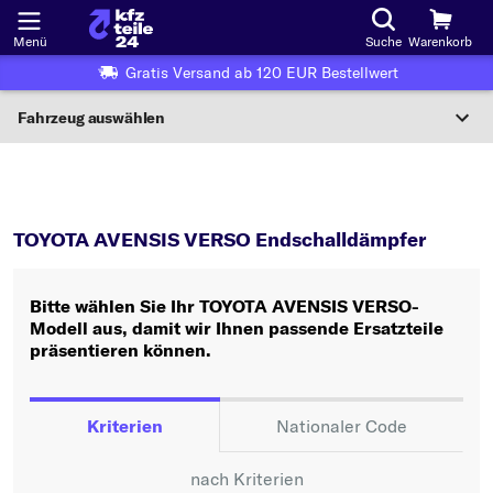
Menü
Suche
Warenkorb
Gratis Versand ab 120 EUR Bestellwert
Fahrzeug auswählen
Nationaler Code
AVENSIS VERSO
Endschalldämpfer
Wo finde ich die?
TOYOTA AVENSIS VERSO Endschalldämpfer
Fahrzeug auswählen
Bitte wählen Sie Ihr TOYOTA AVENSIS VERSO-
Oder
Modell aus, damit wir Ihnen passende Ersatzteile
präsentieren können.
Oder Fahrzeugauswahl nach Kriterien:
Hersteller wählen
Kriterien
Nationaler Code
Modell wählen
nach Kriterien