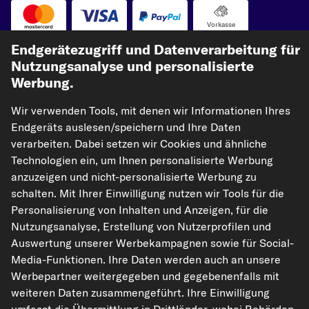
Vorkasse
Endgerätezugriff und Datenverarbeitung für
Unsere Versandpartner
Nutzungsanalyse und personalisierte
Werbung.
Wir verwenden Tools, mit denen wir Informationen Ihres
Endgeräts auslesen/speichern und Ihre Daten
verarbeiten. Dabei setzen wir Cookies und ähnliche
Technologien ein, um Ihnen personalisierte Werbung
anzuzeigen und nicht-personalisierte Werbung zu
kfzteile24.de
carpardoo.nl
carpardoo.fr
schalten. Mit Ihrer Einwilligung nutzen wir Tools für die
Personalisierung von Inhalten und Anzeigen, für die
carpardoo.dk
Nutzungsanalyse, Erstellung von Nutzerprofilen und
Auswertung unserer Werbekampagnen sowie für Social-
Media-Funktionen. Ihre Daten werden auch an unsere
Werbepartner weitergegeben und gegebenenfalls mit
Die hier dargestellten Daten, insbesondere die gesamte Datenbank, dürfen
nicht vervielfältigt werden. Die Vervielfältigung und Verbreitung der Daten und
weiteren Daten zusammengeführt. Ihre Einwilligung
der Datenbank ohne vorherige Einwilligung von TecAlliance und/oder die