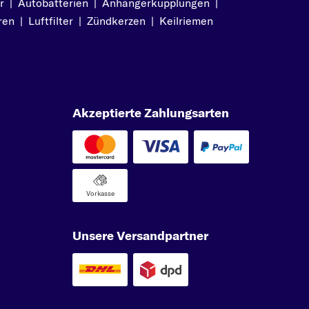
r
|
Autobatterien
|
Anhängerkupplungen
|
ren
|
Luftfilter
|
Zündkerzen
|
Keilriemen
Akzeptierte Zahlungsarten
Vorkasse
Unsere Versandpartner