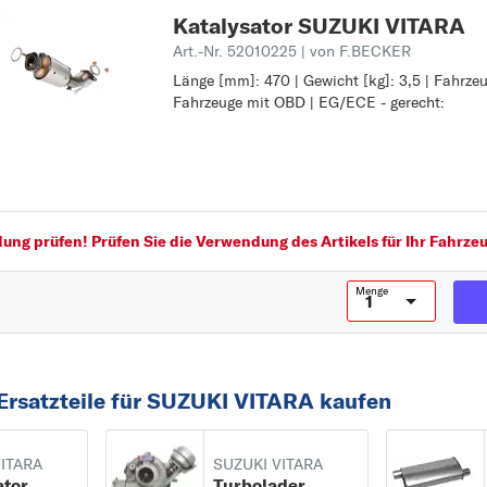
Katalysator SUZUKI VITARA
Art.-Nr. 52010225
| von F.BECKER
Länge [mm]: 470 | Gewicht [kg]: 3,5 | Fahrze
Länge [mm]: 470
Fahrzeuge mit OBD | EG/ECE - gerecht:
Gewicht [kg]: 3,5
Fahrzeugausstattung: für Fahrzeuge mit OBD
EG/ECE - gerecht:
ng prüfen! Prüfen Sie die Verwendung des Artikels für Ihr Fahrzeu
Menge
Ersatzteile für SUZUKI VITARA kaufen
VITARA
SUZUKI VITARA
ator
Turbolader