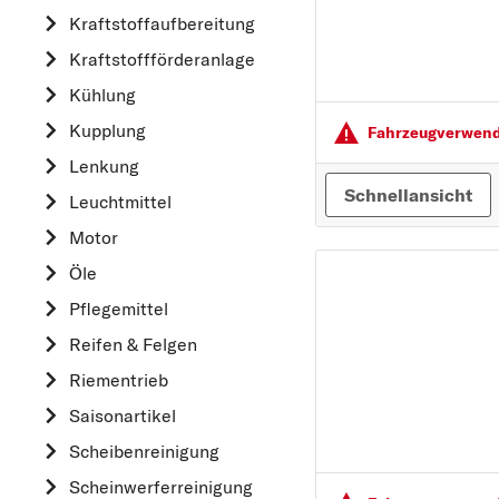
Kraftstoff­aufbereitung
AUDI
Kraftstoff­förderanlage
B
Kühlung
BMW
Kupplung
C
Fahrzeugver­wendu
CHEVROLET
Lenkung
Schnellansicht
CITROËN
Leuchtmittel
D
Motor
DACIA
Öle
DAIHATSU
Pflegemittel
F
Reifen & Felgen
FIAT
Riementrieb
FORD
Saisonartikel
H
Scheibenreinigung
HONDA
Scheinwerferreinigung