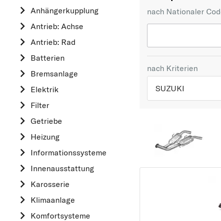
Anhängerkupplung
nach Nationaler Co
Antrieb: Achse
Antrieb: Rad
Batterien
nach Kriterien
Bremsanlage
SUZUKI
Elektrik
Filter
TOP 5 HERSTELLER
Getriebe
VW
Heizung
OPEL
Informationssysteme
MERCEDES-BEN
Innenausstattung
FORD
Karosserie
AUDI
Klimaanlage
A
Komfortsysteme
ALFA ROMEO