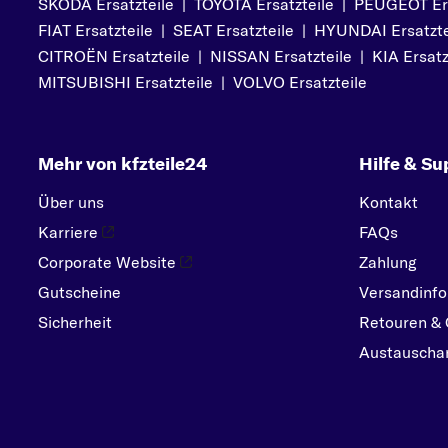
SKODA Ersatzteile
|
TOYOTA Ersatzteile
|
PEUGEOT Ers
FIAT Ersatzteile
|
SEAT Ersatzteile
|
HYUNDAI Ersatzte
CITROËN Ersatzteile
|
NISSAN Ersatzteile
|
KIA Ersatz
MITSUBISHI Ersatzteile
|
VOLVO Ersatzteile
Mehr von kfzteile24
Hilfe & Su
Über uns
Kontakt
Karriere
FAQs
Corporate Website
Zahlung
Gutscheine
Versandinfo
Sicherheit
Retouren & 
Austauschar