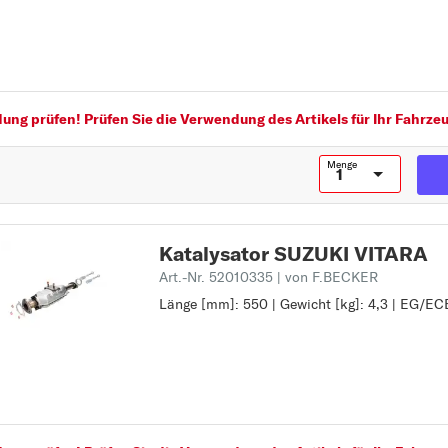
EG/ECE - gerecht:
B
BALENO
C
CELERIO
ng prüfen! Prüfen Sie die Verwendung des Artikels für Ihr Fahrzeu
G
Menge
GRAND VITARA
I
IGNIS
Katalysator SUZUKI VITARA
J
Art.-Nr. 52010335
| von F.BECKER
JIMNY
Länge [mm]: 550 | Gewicht [kg]: 4,3 | EG/ECE
Länge [mm]: 550
Gewicht [kg]: 4,3
L
EG/ECE - gerecht:
LIANA
S
SAMURAI