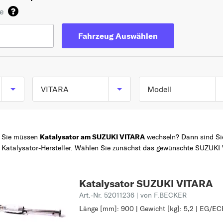
de
Fahrzeug Auswählen
VITARA
Modell
VITARA (ET, TA) ab
TOP 5 SERIEN
SWIFT
07/1988 bis 08/1999
Sie müssen
Katalysator am SUZUKI VITARA
wechseln? Dann sind Sie 
JIMNY
VITARA Cabrio (ET,
Katalysator-Hersteller. Wählen Sie zunächst das gewünschte SUZUKI 
TA) ab 07/1988 bis
Z
SX4
10/2002
GRAND VITARA
Katalysator SUZUKI VITARA
ALTO
Art.-Nr. 52011236
| von F.BECKER
A
Länge [mm]: 900 | Gewicht [kg]: 5,2 | EG/ECE
Länge [mm]: 900
Gewicht [kg]: 5,2
ALTO