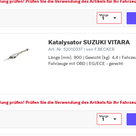
SPLASH
ng prüfen! Prüfen Sie die Verwendung des Artikels für Ihr Fahrzeu
SWIFT
Menge
SX4
V
VITARA
Katalysator SUZUKI VITARA
W
Art.-Nr. 52010337
| von F.BECKER
WAGON R+
Länge [mm]: 900 | Gewicht [kg]: 4,4 | Fahrze
Länge [mm]: 900
Fahrzeuge mit OBD | EG/ECE - gerecht:
Gewicht [kg]: 4,4
Z
Fahrzeugausstattung: für Fahrzeuge mit OBD
EG/ECE - gerecht:
ng prüfen! Prüfen Sie die Verwendung des Artikels für Ihr Fahrzeu
Menge