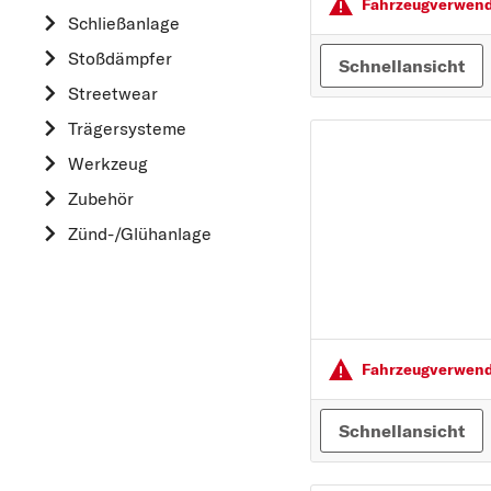
HYUNDAI
Fahrzeugver­wendu
Schließanlage
K
Stoßdämpfer
Schnellansicht
KIA
Streetwear
L
Trägersysteme
LAND ROVER
Werkzeug
M
Zubehör
MAZDA
Zünd-/Glühanlage
MERCEDES-BEN
MINI
MITSUBISHI
N
Fahrzeugver­wendu
NISSAN
O
Schnellansicht
OPEL
P