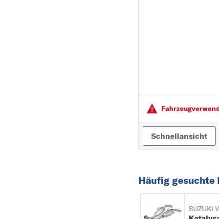
PEUGEOT
PORSCHE
R
RENAULT
S
SEAT
SKODA
Fahrzeugver­wendu
SMART
SUBARU
Schnellansicht
SUZUKI
T
TOYOTA
Häufig gesuchte 
V
VOLVO
SUZUKI 
Katalys
VW