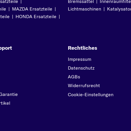
atzteile
|
Bremssattel
|
Innenraumfilte
ile
|
MAZDA Ersatzteile
|
Lichtmaschinen
|
Katalysato
teile
|
HONDA Ersatzteile
|
pport
Rechtliches
Impressum
Datenschutz
AGBs
Widerrufsrecht
Garantie
Cookie-Einstellungen
tikel