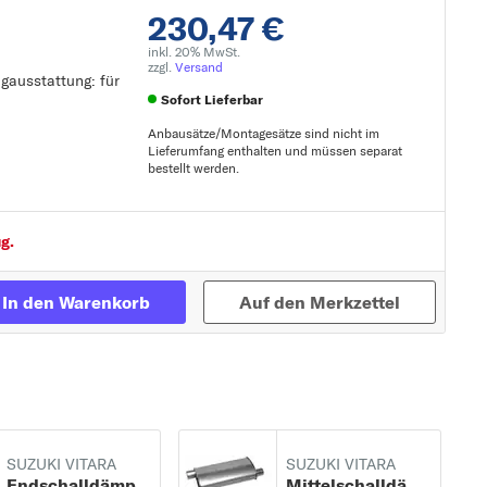
230,47 €
inkl. 20% MwSt.
zzgl.
Versand
ugausstattung: für
Sofort Lieferbar
Anbausätze/Montagesätze sind nicht im
Lieferumfang enthalten und müssen separat
bestellt werden.
Zur Detailseite
g.
In den Warenkorb
Auf den Merkzettel
SUZUKI VITARA
SUZUKI VITARA
Endschalldämpfer
Mittelschalldämpfer