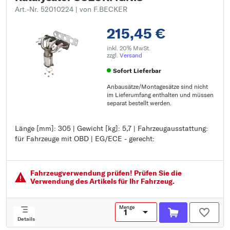
Art.-Nr. 52010224
| von F.BECKER
215,45 €
inkl. 20% MwSt.
zzgl.
Versand
Sofort Lieferbar
Anbausätze/Montagesätze sind nicht
im Lieferumfang enthalten und müssen
separat bestellt werden.
Länge [mm]: 305 | Gewicht [kg]: 5,7 | Fahrzeugausstattung:
Länge [mm]: 305
für Fahrzeuge mit OBD | EG/ECE - gerecht:
Gewicht [kg]: 5,7
Fahrzeugausstattung: für Fahrzeuge mit OBD
EG/ECE - gerecht:
Fahrzeugver­wendung prüfen! Prüfen Sie die
Verwendung des Artikels für Ihr Fahrzeug.
Menge
Details