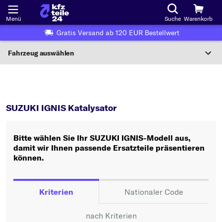
Menü
Suche
Warenkorb
Gratis Versand ab 120 EUR Bestellwert
Fahrzeug auswählen
Nationaler Code
IGNIS
Katalysator
Wo finde ich die?
SUZUKI IGNIS Katalysator
Fahrzeug auswählen
Bitte wählen Sie Ihr SUZUKI IGNIS-Modell aus,
Oder
damit wir Ihnen passende Ersatzteile präsentieren
können.
Oder Fahrzeugauswahl nach Kriterien:
Hersteller wählen
Kriterien
Nationaler Code
Modell wählen
nach Kriterien