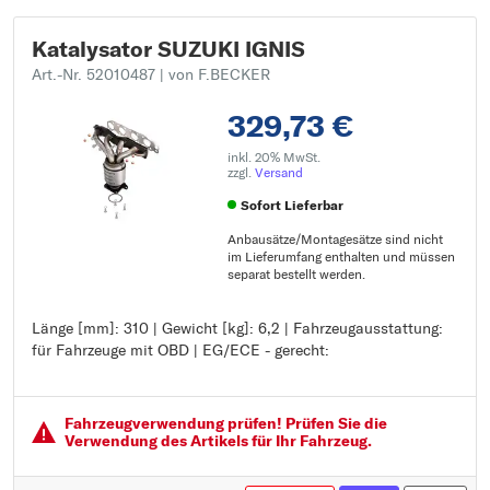
Katalysator SUZUKI IGNIS
Art.-Nr. 52010487
| von F.BECKER
329,73 €
inkl. 20% MwSt.
zzgl.
Versand
Sofort Lieferbar
Anbausätze/Montagesätze sind nicht
im Lieferumfang enthalten und müssen
separat bestellt werden.
Länge [mm]: 310 | Gewicht [kg]: 6,2 | Fahrzeugausstattung:
Länge [mm]: 310
für Fahrzeuge mit OBD | EG/ECE - gerecht:
Gewicht [kg]: 6,2
Fahrzeugausstattung: für Fahrzeuge mit OBD
EG/ECE - gerecht:
Fahrzeugver­wendung prüfen! Prüfen Sie die
Verwendung des Artikels für Ihr Fahrzeug.