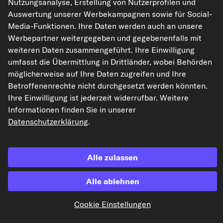
Nutzungsanalyse, Erstellung von Nutzerprofilen und
Auswertung unserer Werbekampagnen sowie für Social-
Media-Funktionen. Ihre Daten werden auch an unsere
Die hier dargestellten Daten, insbesondere die gesamte Datenbank, dürfen
nicht vervielfältigt werden. Die Vervielfältigung und Verbreitung der Daten und
Werbepartner weitergegeben und gegebenenfalls mit
der Datenbank ohne vorherige Einwilligung von TecAlliance und/oder die
weiteren Daten zusammengeführt. Ihre Einwilligung
Einbeziehung Dritter in solche Aktivitäten ist streng verboten. Jegliche
unautorisierte Nutzung von Inhalten stellt eine Verletzung des Urheberrechts
umfasst die Übermittlung in Drittländer, wobei Behörden
dar und kann rechtliche Schritte nach sich ziehen.
möglicherweise auf Ihre Daten zugreifen und Ihre
Betroffenenrechte nicht durchgesetzt werden könnten.
Vertrag widerrufen
Ihre Einwilligung ist jederzeit widerrufbar. Weitere
Informationen finden Sie in unserer
Datenschutzerklärung
.
© 2026 kfzteile24 GmbH - Alle Rechte vorbehalten.
Alle zulassen
¹„Gratis Versand“ oder „ohne Versandkosten“ entsprechen dem Wegfall der
Alle ablehnen
deutschen Versandkostenpauschale von 6,90 €.
Cookie Einstellungen