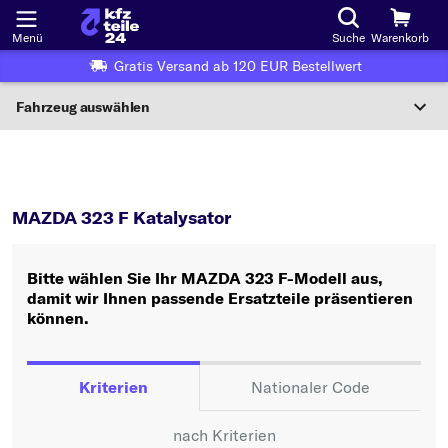
Menü
Suche
Warenkorb
Gratis Versand ab 120 EUR Bestellwert
Fahrzeug auswählen
Nationaler Code
323 F
Katalysator
Wo finde ich die?
MAZDA 323 F Katalysator
Fahrzeug auswählen
Bitte wählen Sie Ihr MAZDA 323 F-Modell aus,
Oder
damit wir Ihnen passende Ersatzteile präsentieren
können.
Oder Fahrzeugauswahl nach Kriterien:
Hersteller wählen
Kriterien
Nationaler Code
Modell wählen
nach Kriterien