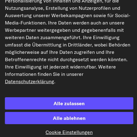
Personalisierung von Inhalten und Anzeigen, für die
Nutzungsanalyse, Erstellung von Nutzerprofilen und
Auswertung unserer Werbekampagnen sowie für Social-
Media-Funktionen. Ihre Daten werden auch an unsere
Die hier dargestellten Daten, insbesondere die gesamte Datenbank, dürfen
Werbepartner weitergegeben und gegebenenfalls mit
nicht vervielfältigt werden. Die Vervielfältigung und Verbreitung der Daten und
der Datenbank ohne vorherige Einwilligung von TecAlliance und/oder die
weiteren Daten zusammengeführt. Ihre Einwilligung
Einbeziehung Dritter in solche Aktivitäten ist streng verboten. Jegliche
umfasst die Übermittlung in Drittländer, wobei Behörden
unautorisierte Nutzung von Inhalten stellt eine Verletzung des Urheberrechts
dar und kann rechtliche Schritte nach sich ziehen.
möglicherweise auf Ihre Daten zugreifen und Ihre
Betroffenenrechte nicht durchgesetzt werden könnten.
Vertrag widerrufen
Ihre Einwilligung ist jederzeit widerrufbar. Weitere
Informationen finden Sie in unserer
Datenschutzerklärung
.
© 2026 kfzteile24 GmbH - Alle Rechte vorbehalten.
Alle zulassen
¹„Gratis Versand“ oder „ohne Versandkosten“ entsprechen dem Wegfall der
Alle ablehnen
deutschen Versandkostenpauschale von 6,90 €.
Cookie Einstellungen