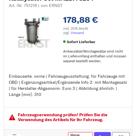
Art.-Nr. 751216
| von ERNST
178,88 €
inkl. 20% MwSt.
zzgl.
Versand
Sofort Lieferbar
Anbausätze/Montagesätze sind nicht
im Lieferumfang enthalten und müssen
separat bestellt werden.
Einbauseite: vorne | Fahrzeugausstattung: für Fahrzeuge mit
Einbauseite: vorne
OBD | Ergänzungsartikel/Ergänzende Info 2: mit Montagesatz
Fahrzeugausstattung: für Fahrzeuge mit OBD
| für Hersteller-Abgasnorm: Euro 3 | Abbildung ähnlich: |
Ergänzungsartikel/Ergänzende Info 2: mit Montagesatz
Länge [mm]: 310
für Hersteller-Abgasnorm: Euro 3
Abbildung ähnlich:
Länge [mm]: 310
Fahrzeugver­wendung prüfen! Prüfen Sie die
Verwendung des Artikels für Ihr Fahrzeug.
Menge