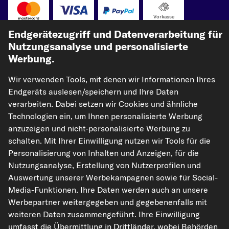
Vorkasse
Endgerätezugriff und Datenverarbeitung für
Unsere Versandpartner
Nutzungsanalyse und personalisierte
Werbung.
Wir verwenden Tools, mit denen wir Informationen Ihres
Endgeräts auslesen/speichern und Ihre Daten
verarbeiten. Dabei setzen wir Cookies und ähnliche
Technologien ein, um Ihnen personalisierte Werbung
anzuzeigen und nicht-personalisierte Werbung zu
schalten. Mit Ihrer Einwilligung nutzen wir Tools für die
kfzteile24.de
carpardoo.nl
carpardoo.fr
Personalisierung von Inhalten und Anzeigen, für die
carpardoo.dk
Nutzungsanalyse, Erstellung von Nutzerprofilen und
Auswertung unserer Werbekampagnen sowie für Social-
Media-Funktionen. Ihre Daten werden auch an unsere
Werbepartner weitergegeben und gegebenenfalls mit
Die hier dargestellten Daten, insbesondere die gesamte Datenbank, dürfen
weiteren Daten zusammengeführt. Ihre Einwilligung
nicht vervielfältigt werden. Die Vervielfältigung und Verbreitung der Daten und
der Datenbank ohne vorherige Einwilligung von TecAlliance und/oder die
umfasst die Übermittlung in Drittländer, wobei Behörden