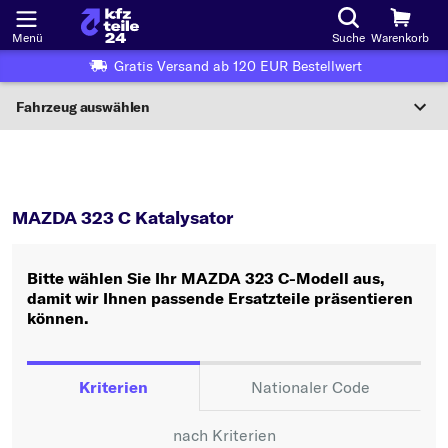
Menü
Suche
Warenkorb
Gratis Versand ab 120 EUR Bestellwert
Fahrzeug auswählen
Nationaler Code
323 C
Katalysator
Wo finde ich die?
MAZDA 323 C Katalysator
Fahrzeug auswählen
Bitte wählen Sie Ihr MAZDA 323 C-Modell aus,
Oder
damit wir Ihnen passende Ersatzteile präsentieren
können.
Oder Fahrzeugauswahl nach Kriterien:
Hersteller wählen
Kriterien
Nationaler Code
Modell wählen
nach Kriterien