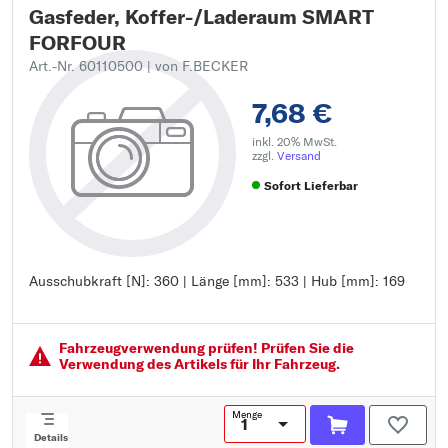
Gasfeder, Koffer-/Laderaum SMART
FORFOUR
Art.-Nr. 60110500
| von F.BECKER
7,68 €
inkl. 20% MwSt.
zzgl.
Versand
Sofort Lieferbar
Ausschubkraft [N]: 360 | Länge [mm]: 533 | Hub [mm]: 169
Ausschubkraft [N]: 360
Länge [mm]: 533
Hub [mm]: 169
Fahrzeugver­wendung prüfen! Prüfen Sie die
Verwendung des Artikels für Ihr Fahrzeug.
Menge
Details