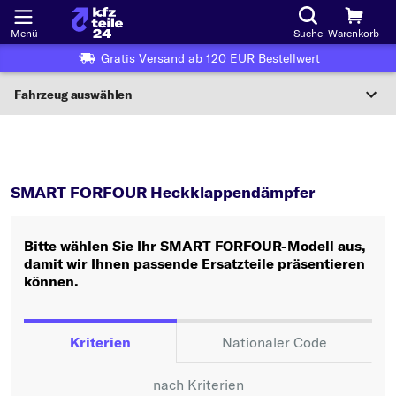
Menü
Suche
Warenkorb
Gratis Versand ab 120 EUR Bestellwert
Fahrzeug auswählen
Nationaler Code
FORFOUR
Heckklappendämpfer
Wo finde ich die?
SMART FORFOUR Heckklappendämpfer
Fahrzeug auswählen
Bitte wählen Sie Ihr SMART FORFOUR-Modell aus,
Oder
damit wir Ihnen passende Ersatzteile präsentieren
können.
Oder Fahrzeugauswahl nach Kriterien:
Hersteller wählen
Kriterien
Nationaler Code
Modell wählen
nach Kriterien