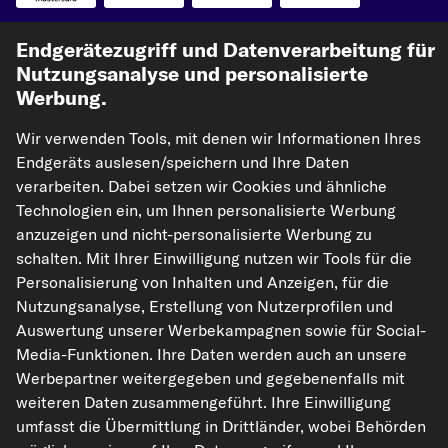
Unsere Versandpartner
Endgerätezugriff und Datenverarbeitung für
Nutzungsanalyse und personalisierte
Werbung.
Wir verwenden Tools, mit denen wir Informationen Ihres
Endgeräts auslesen/speichern und Ihre Daten
verarbeiten. Dabei setzen wir Cookies und ähnliche
Technologien ein, um Ihnen personalisierte Werbung
anzuzeigen und nicht-personalisierte Werbung zu
kfzteile24.de
carpardoo.nl
carpardoo.fr
schalten. Mit Ihrer Einwilligung nutzen wir Tools für die
carpardoo.dk
Personalisierung von Inhalten und Anzeigen, für die
Nutzungsanalyse, Erstellung von Nutzerprofilen und
Auswertung unserer Werbekampagnen sowie für Social-
Media-Funktionen. Ihre Daten werden auch an unsere
Die hier dargestellten Daten, insbesondere die gesamte Datenbank, dürfen
Werbepartner weitergegeben und gegebenenfalls mit
nicht vervielfältigt werden. Die Vervielfältigung und Verbreitung der Daten und
der Datenbank ohne vorherige Einwilligung von TecAlliance und/oder die
weiteren Daten zusammengeführt. Ihre Einwilligung
Einbeziehung Dritter in solche Aktivitäten ist streng verboten. Jegliche
umfasst die Übermittlung in Drittländer, wobei Behörden
unautorisierte Nutzung von Inhalten stellt eine Verletzung des Urheberrechts
dar und kann rechtliche Schritte nach sich ziehen.