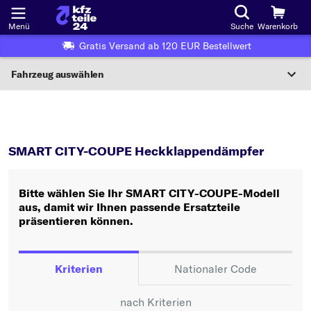
Menü
Suche
Warenkorb
Gratis Versand ab 120 EUR Bestellwert
Fahrzeug auswählen
Nationaler Code
CITY-COUPE
Heckklappendämpfer
Wo finde ich die?
SMART CITY-COUPE Heckklappendämpfer
Fahrzeug auswählen
Bitte wählen Sie Ihr SMART CITY-COUPE-Modell
Oder
aus, damit wir Ihnen passende Ersatzteile
präsentieren können.
Oder Fahrzeugauswahl nach Kriterien:
Hersteller wählen
Kriterien
Nationaler Code
Modell wählen
nach Kriterien