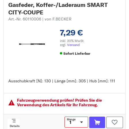
Gasfeder, Koffer-/Laderaum SMART
CITY-COUPE
Art.-Nr. 60110006
| von F.BECKER
7,29 €
inkl. 20% MwSt.
zzgl.
Versand
Sofort Lieferbar
Ausschubkraft [N]: 130 | Länge [mm]: 305 | Hub [mm]: 111
Ausschubkraft [N]: 130
Länge [mm]: 305
Hub [mm]: 111
Fahrzeugver­wendung prüfen! Prüfen Sie die
Verwendung des Artikels für Ihr Fahrzeug.
Menge
Details