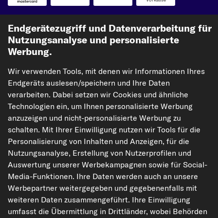
Unsere Versandpartner
Endgerätezugriff und Datenverarbeitung für
Nutzungsanalyse und personalisierte
Werbung.
Wir verwenden Tools, mit denen wir Informationen Ihres
Endgeräts auslesen/speichern und Ihre Daten
verarbeiten. Dabei setzen wir Cookies und ähnliche
Technologien ein, um Ihnen personalisierte Werbung
anzuzeigen und nicht-personalisierte Werbung zu
kfzteile24.de
carpardoo.nl
carpardoo.fr
schalten. Mit Ihrer Einwilligung nutzen wir Tools für die
carpardoo.dk
Personalisierung von Inhalten und Anzeigen, für die
Nutzungsanalyse, Erstellung von Nutzerprofilen und
Auswertung unserer Werbekampagnen sowie für Social-
Media-Funktionen. Ihre Daten werden auch an unsere
Die hier dargestellten Daten, insbesondere die gesamte Datenbank, dürfen
Werbepartner weitergegeben und gegebenenfalls mit
nicht vervielfältigt werden. Die Vervielfältigung und Verbreitung der Daten und
der Datenbank ohne vorherige Einwilligung von TecAlliance und/oder die
weiteren Daten zusammengeführt. Ihre Einwilligung
Einbeziehung Dritter in solche Aktivitäten ist streng verboten. Jegliche
umfasst die Übermittlung in Drittländer, wobei Behörden
unautorisierte Nutzung von Inhalten stellt eine Verletzung des Urheberrechts