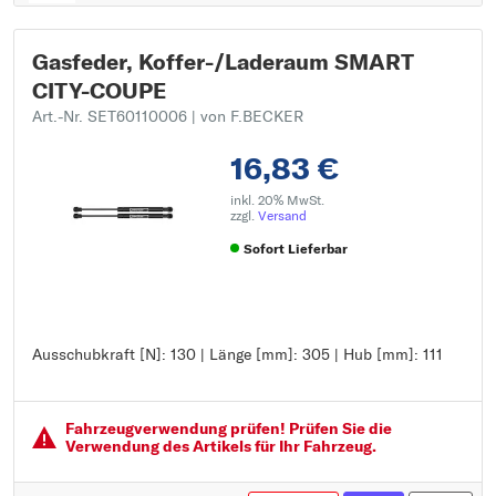
Gasfeder, Koffer-/Laderaum SMART
CITY-COUPE
Art.-Nr. SET60110006
| von F.BECKER
16,83 €
inkl. 20% MwSt.
zzgl.
Versand
Sofort Lieferbar
Ausschubkraft [N]: 130 | Länge [mm]: 305 | Hub [mm]: 111
Ausschubkraft [N]: 130
Länge [mm]: 305
Hub [mm]: 111
Fahrzeugver­wendung prüfen! Prüfen Sie die
Verwendung des Artikels für Ihr Fahrzeug.