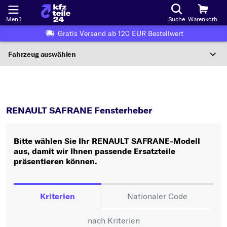
Menü
Suche
Warenkorb
Gratis Versand ab 120 EUR Bestellwert
Fahrzeug auswählen
Nationaler Code
SAFRANE
Fensterheber
Wo finde ich die?
RENAULT SAFRANE Fensterheber
Fahrzeug auswählen
Bitte wählen Sie Ihr RENAULT SAFRANE-Modell
Oder
aus, damit wir Ihnen passende Ersatzteile
präsentieren können.
Oder Fahrzeugauswahl nach Kriterien:
Hersteller wählen
Kriterien
Nationaler Code
Modell wählen
nach Kriterien