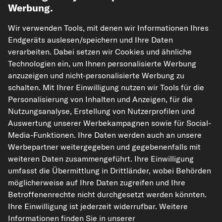
Werbung.
Unsere Versandpartner
Wir verwenden Tools, mit denen wir Informationen Ihres
Endgeräts auslesen/speichern und Ihre Daten
verarbeiten. Dabei setzen wir Cookies und ähnliche
Technologien ein, um Ihnen personalisierte Werbung
anzuzeigen und nicht-personalisierte Werbung zu
schalten. Mit Ihrer Einwilligung nutzen wir Tools für die
Personalisierung von Inhalten und Anzeigen, für die
Nutzungsanalyse, Erstellung von Nutzerprofilen und
kfzteile24.de
carpardoo.nl
carpardoo.fr
Auswertung unserer Werbekampagnen sowie für Social-
carpardoo.dk
Media-Funktionen. Ihre Daten werden auch an unsere
Werbepartner weitergegeben und gegebenenfalls mit
weiteren Daten zusammengeführt. Ihre Einwilligung
umfasst die Übermittlung in Drittländer, wobei Behörden
Die hier dargestellten Daten, insbesondere die gesamte Datenbank, dürfen
möglicherweise auf Ihre Daten zugreifen und Ihre
nicht vervielfältigt werden. Die Vervielfältigung und Verbreitung der Daten und
der Datenbank ohne vorherige Einwilligung von TecAlliance und/oder die
Betroffenenrechte nicht durchgesetzt werden könnten.
Einbeziehung Dritter in solche Aktivitäten ist streng verboten. Jegliche
Ihre Einwilligung ist jederzeit widerrufbar. Weitere
unautorisierte Nutzung von Inhalten stellt eine Verletzung des Urheberrechts
dar und kann rechtliche Schritte nach sich ziehen.
Informationen finden Sie in unserer