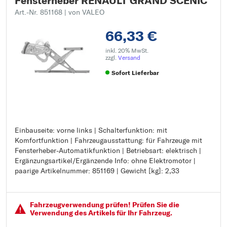
Fensterheber RENAULT GRAND SCÉNIC
Art.-Nr. 851168
| von VALEO
66,33 €
inkl. 20% MwSt.
zzgl.
Versand
Sofort Lieferbar
Einbauseite: vorne links | Schalterfunktion: mit
Einbauseite: vorne links
Komfortfunktion | Fahrzeugausstattung: für Fahrzeuge mit
Schalterfunktion: mit Komfortfunktion
Fensterheber-Automatikfunktion | Betriebsart: elektrisch |
Fahrzeugausstattung: für Fahrzeuge mit Fensterheber-
Ergänzungsartikel/Ergänzende Info: ohne Elektromotor |
Automatikfunktion
paarige Artikelnummer: 851169 | Gewicht [kg]: 2,33
Betriebsart: elektrisch
Ergänzungsartikel/Ergänzende Info: ohne Elektromotor
paarige Artikelnummer: 851169
Gewicht [kg]: 2,33
Fahrzeugver­wendung prüfen! Prüfen Sie die
Verwendung des Artikels für Ihr Fahrzeug.