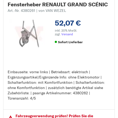
Fensterheber RENAULT GRAND SCÉNIC
Art.-Nr. 4380261
| von VAN WEZEL
52,07 €
inkl. 20% MwSt.
zzgl.
Versand
Sofort Lieferbar
Einbauseite: vorne links | Betriebsart: elektrisch |
Einbauseite: vorne links
Ergänzungsartikel/Ergänzende Info: ohne Elektromotor |
Betriebsart: elektrisch
Schalterfunktion: mit Komfortfunktion | Schalterfunktion:
Ergänzungsartikel/Ergänzende Info: ohne Elektromotor
ohne Komfortfunktion | zusätzlich benötigte Artikel siehe
Schalterfunktion: mit Komfortfunktion
Zubehörliste: | paarige Artikelnummer: 4380262 |
Schalterfunktion: ohne Komfortfunktion
Türenanzahl: 4/5
zusätzlich benötigte Artikel siehe Zubehörliste:
paarige Artikelnummer: 4380262
Türenanzahl: 4/5
Fahrzeugver­wendung prüfen! Prüfen Sie die