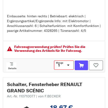
Einbauseite: hinten rechts | Betriebsart: elektrisch |
Einbauseite: hinten rechts
Ergänzungsartikel/Ergänzende Info: mit Elektromotor |
Betriebsart: elektrisch
Anschlussanzahl: 6 | Schalterfunktion: mit Komfortfunktion |
Ergänzungsartikel/Ergänzende Info: mit Elektromotor
paarige Artikelnummer: 4328265 | Türenanzahl: 4/5
Anschlussanzahl: 6
Schalterfunktion: mit Komfortfunktion
paarige Artikelnummer: 4328265
Türenanzahl: 4/5
Fahrzeugver­wendung prüfen! Prüfen Sie die
Verwendung des Artikels für Ihr Fahrzeug.
Menge
Details
Schalter, Fensterheber RENAULT
GRAND SCÉNIC
Art.-Nr. 110710077
| von F.BECKER
18,67 €