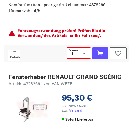
Komfortfunktion | paarige Artikelnummer: 4376266 |
Anschlussanzahl: 2
Türenanzahl: 4/5
Schalterfunktion: ohne Komfortfunktion
paarige Artikelnummer: 4376266
Türenanzahl: 4/5
Fahrzeugver­wendung prüfen! Prüfen Sie die
Verwendung des Artikels für Ihr Fahrzeug.
Menge
Details
Fensterheber RENAULT GRAND SCÉNIC
Art.-Nr. 4328266
| von VAN WEZEL
95,30 €
inkl. 20% MwSt.
zzgl.
Versand
Sofort Lieferbar