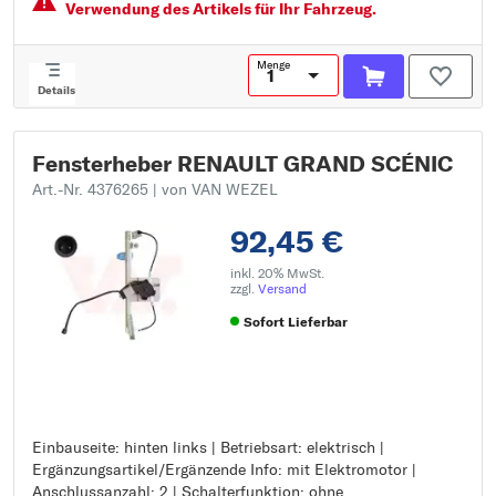
Verwendung des Artikels für Ihr Fahrzeug.
Menge
Details
Fensterheber RENAULT GRAND SCÉNIC
Art.-Nr. 4376265
| von VAN WEZEL
92,45 €
inkl. 20% MwSt.
zzgl.
Versand
Sofort Lieferbar
Einbauseite: hinten links | Betriebsart: elektrisch |
Einbauseite: hinten links
Ergänzungsartikel/Ergänzende Info: mit Elektromotor |
Betriebsart: elektrisch
Anschlussanzahl: 2 | Schalterfunktion: ohne
Ergänzungsartikel/Ergänzende Info: mit Elektromotor