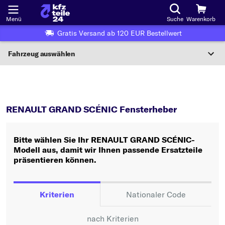
Menü
Suche
Warenkorb
Gratis Versand ab 120 EUR Bestellwert
Fahrzeug auswählen
Nationaler Code
GRAND SCÉNIC
Fensterheber
Wo finde ich die?
RENAULT GRAND SCÉNIC Fensterheber
Fahrzeug auswählen
Bitte wählen Sie Ihr RENAULT GRAND SCÉNIC-
Oder
Modell aus, damit wir Ihnen passende Ersatzteile
präsentieren können.
Oder Fahrzeugauswahl nach Kriterien:
Hersteller wählen
Kriterien
Nationaler Code
Modell wählen
nach Kriterien