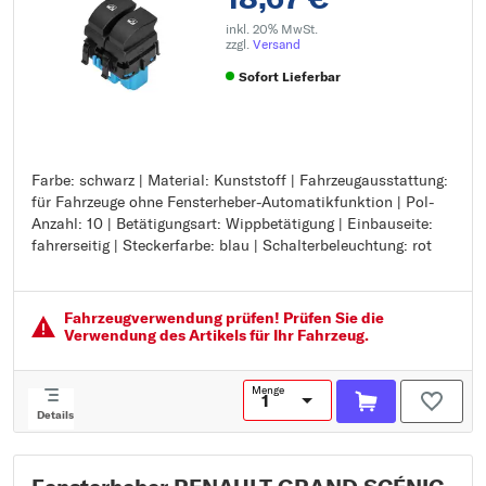
inkl. 20% MwSt.
zzgl.
Versand
Sofort Lieferbar
Farbe: schwarz | Material: Kunststoff | Fahrzeugausstattung:
Farbe: schwarz
für Fahrzeuge ohne Fensterheber-Automatikfunktion | Pol-
Material: Kunststoff
Anzahl: 10 | Betätigungsart: Wippbetätigung | Einbauseite:
Fahrzeugausstattung: für Fahrzeuge ohne Fensterheber-
fahrerseitig | Steckerfarbe: blau | Schalterbeleuchtung: rot
Automatikfunktion
Pol-Anzahl: 10
Betätigungsart: Wippbetätigung
Einbauseite: fahrerseitig
Fahrzeugver­wendung prüfen! Prüfen Sie die
Steckerfarbe: blau
Verwendung des Artikels für Ihr Fahrzeug.
Schalterbeleuchtung: rot
Menge
Details