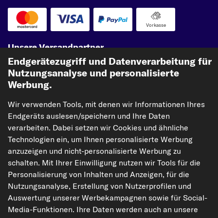
Vorkasse
Unsere Versandpartner
Endgerätezugriff und Datenverarbeitung für
Nutzungsanalyse und personalisierte
Werbung.
Wir verwenden Tools, mit denen wir Informationen Ihres
Endgeräts auslesen/speichern und Ihre Daten
verarbeiten. Dabei setzen wir Cookies und ähnliche
Technologien ein, um Ihnen personalisierte Werbung
kfzteile24.de
carpardoo.nl
carpardoo.fr
anzuzeigen und nicht-personalisierte Werbung zu
carpardoo.dk
schalten. Mit Ihrer Einwilligung nutzen wir Tools für die
Personalisierung von Inhalten und Anzeigen, für die
Nutzungsanalyse, Erstellung von Nutzerprofilen und
Auswertung unserer Werbekampagnen sowie für Social-
Die hier dargestellten Daten, insbesondere die gesamte Datenbank, dürfen
Media-Funktionen. Ihre Daten werden auch an unsere
nicht vervielfältigt werden. Die Vervielfältigung und Verbreitung der Daten und