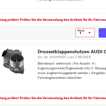
Q5
Vorgaben des Fahrzeugherstellers beachten:
Q7
R
ng prüfen! Prüfen Sie die Verwendung des Artikels für Ihr Fahrzeu
R8
T
Menge
TT
Drosselklappenstutzen AUDI 
Z
Art.-Nr. 101010007
| von F.BECKER
Betriebsart: elektrisch | Pol-Anzahl: 4 |
Betriebsart: elektrisch
Ergänzungsartikel/Ergänzende Info 2: Steuer
Pol-Anzahl: 4
muss angelernt/upgedatet werden | Vorgaben
Ergänzungsartikel/Ergänzende Info 2: Steuer
Fahrzeugherstellers beachten:
muss angelernt/upgedatet werden
Vorgaben des Fahrzeugherstellers beachten:
ng prüfen! Prüfen Sie die Verwendung des Artikels für Ihr Fahrzeu