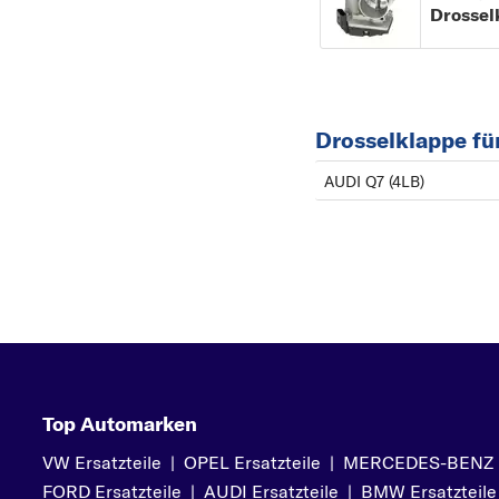
Drossel
Drosselklappe fü
AUDI Q7 (4LB)
Top Automarken
VW Ersatzteile
|
OPEL Ersatzteile
|
MERCEDES-BENZ Er
FORD Ersatzteile
|
AUDI Ersatzteile
|
BMW Ersatzteile