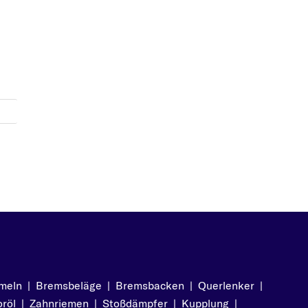
meln
|
Bremsbeläge
|
Bremsbacken
|
Querlenker
|
röl
|
Zahnriemen
|
Stoßdämpfer
|
Kupplung
|