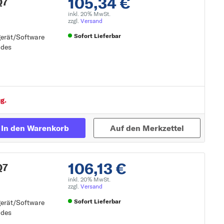
105,34 €
Q7
inkl. 20% MwSt.
zzgl.
Versand
Sofort Lieferbar
gerät/Software
 des
gerät/Software
Zur Detailseite
g.
In den Warenkorb
Auf den Merkzettel
106,13 €
Q7
inkl. 20% MwSt.
zzgl.
Versand
Sofort Lieferbar
gerät/Software
 des
gerät/Software
Zur Detailseite