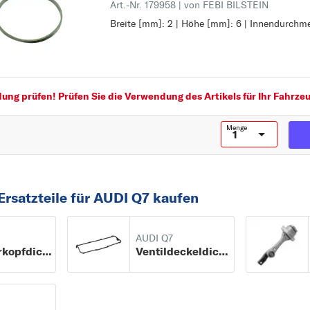
Art.-Nr. 179958
| von FEBI BILSTEIN
Breite [mm]: 2 | Höhe [mm]: 6 | Innendurchm
Breite [mm]: 2
Höhe [mm]: 6
Innendurchmesser [mm]: 83
ng prüfen! Prüfen Sie die Verwendung des Artikels für Ihr Fahrzeu
Menge
Ersatzteile für AUDI Q7 kaufen
AUDI Q7
Zylinderkopfdichtung
Ventildeckeldichtung