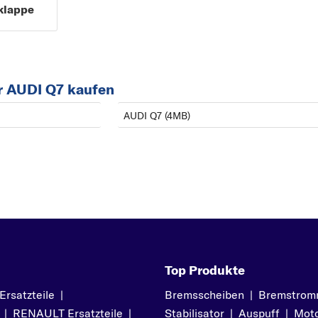
klappe
r AUDI Q7 kaufen
AUDI Q7 (4MB)
Top Produkte
satzteile
|
Bremsscheiben
|
Bremstrom
|
RENAULT Ersatzteile
|
Stabilisator
|
Auspuff
|
Moto