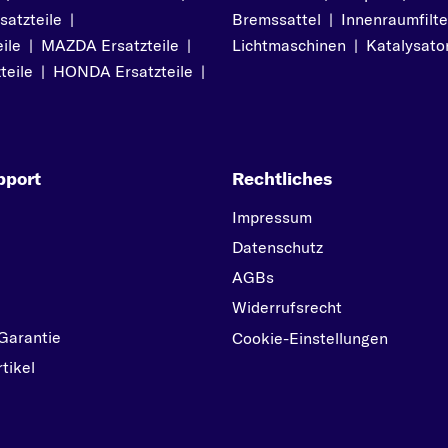
atzteile
|
Bremssattel
|
Innenraumfilte
ile
|
MAZDA Ersatzteile
|
Lichtmaschinen
|
Katalysato
teile
|
HONDA Ersatzteile
|
pport
Rechtliches
Impressum
Datenschutz
AGBs
Widerrufsrecht
Garantie
Cookie-Einstellungen
tikel