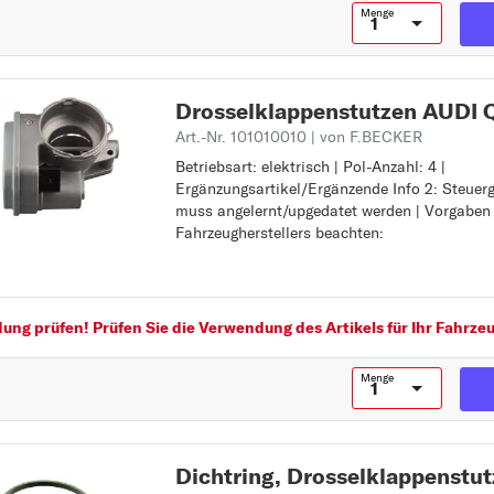
Menge
Drosselklappenstutzen AUDI 
Art.-Nr. 101010010
| von F.BECKER
Betriebsart: elektrisch | Pol-Anzahl: 4 |
Betriebsart: elektrisch
Ergänzungsartikel/Ergänzende Info 2: Steuer
Pol-Anzahl: 4
muss angelernt/upgedatet werden | Vorgaben
Ergänzungsartikel/Ergänzende Info 2: Steuer
Fahrzeugherstellers beachten:
muss angelernt/upgedatet werden
Vorgaben des Fahrzeugherstellers beachten:
ng prüfen! Prüfen Sie die Verwendung des Artikels für Ihr Fahrzeu
Menge
Dichtring, Drosselklappenstu