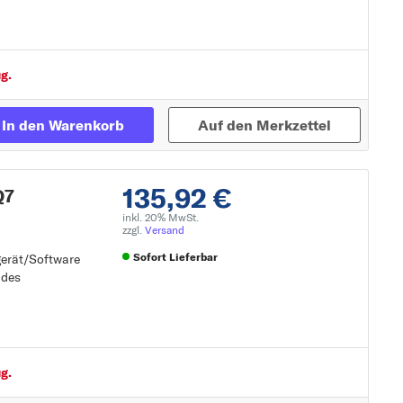
g.
In den Warenkorb
Auf den Merkzettel
135,92 €
Q7
inkl. 20% MwSt.
zzgl.
Versand
Sofort Lieferbar
gerät/Software
 des
gerät/Software
Zur Detailseite
g.