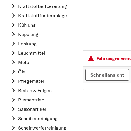
Kraftstoff­aufbereitung
AUDI
Kraftstoff­förderanlage
B
Kühlung
BMW
Kupplung
C
CHEVROLET
Lenkung
CITROËN
Leuchtmittel
Fahrzeugver­wendu
D
Motor
DACIA
Öle
Schnellansicht
DAIHATSU
Pflegemittel
F
Reifen & Felgen
FIAT
Riementrieb
FORD
Saisonartikel
H
Scheibenreinigung
HONDA
Scheinwerferreinigung