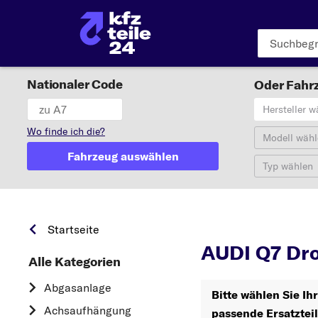
Nationaler Code
Oder Fahrz
Hersteller w
Wo finde ich die?
Modell wähl
Fahrzeug auswählen
Typ wählen
Q
Startseite
AUDI Q7 Dro
Alle Kategorien
Abgasanlage
Bitte wählen Sie Ih
Achsaufhängung
passende Ersatztei