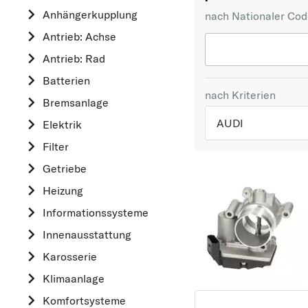
Anhängerkupplung
nach Nationaler Co
Antrieb: Achse
Antrieb: Rad
Batterien
nach Kriterien
Bremsanlage
AUDI
Elektrik
Filter
TOP 5 HERSTELLER
Getriebe
VW
Heizung
OPEL
Informationssysteme
MERCEDES-BEN
Innenausstattung
FORD
Karosserie
AUDI
Klimaanlage
A
Komfortsysteme
ALFA ROMEO