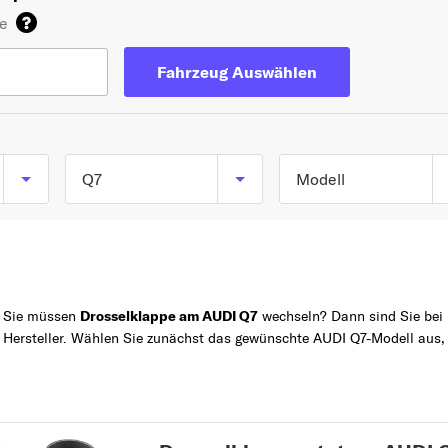
de
Fahrzeug Auswählen
Q7
Modell
Q7 (4LB) ab 03/200
TOP 5 SERIEN
A4
bis 08/2015
A3
Q7 (4MB) ab 01/2015
Sie müssen
Drosselklappe am AUDI Q7
wechseln? Dann sind Sie bei 
Z
A6
Hersteller. Wählen Sie zunächst das gewünschte AUDI Q7-Modell aus,
A1
Q5
A
A1