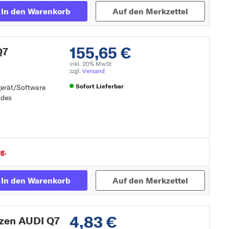
In den Warenkorb
Auf den Merkzettel
155,65 €
Q7
inkl. 20% MwSt.
zzgl.
Versand
Sofort Lieferbar
gerät/Software
 des
gerät/Software
Zur Detailseite
g.
In den Warenkorb
Auf den Merkzettel
4,83 €
tzen AUDI Q7