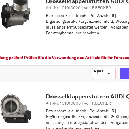
Drosselklappenstutzen AUDI 
A2
Art.-Nr. 101010020
| von F.BECKER
A3
Betriebsart: elektrisch | Pol-Anzahl: 6 |
Betriebsart: elektrisch
Ergänzungsartikel/Ergänzende Info 2: Steuer
Pol-Anzahl: 6
A4
muss angelernt/upgedatet werden | Vorgaben
Ergänzungsartikel/Ergänzende Info 2: Steuer
Fahrzeugherstellers beachten:
muss angelernt/upgedatet werden
A4 Allroad
Vorgaben des Fahrzeugherstellers beachten:
A5
A6
ng prüfen! Prüfen Sie die Verwendung des Artikels für Ihr Fahrzeu
A6 Allroad
A7
Menge
A8
ALLROAD
Drosselklappenstutzen AUDI 
C
Art.-Nr. 101010006
| von F.BECKER
CABRIOLET
Betriebsart: elektrisch | Pol-Anzahl: 5 |
Betriebsart: elektrisch
Q
Ergänzungsartikel/Ergänzende Info 2: Steuer
Pol-Anzahl: 5
Q3
muss angelernt/upgedatet werden | Vorgaben
Ergänzungsartikel/Ergänzende Info 2: Steuer
Fahrzeugherstellers beachten:
muss angelernt/upgedatet werden