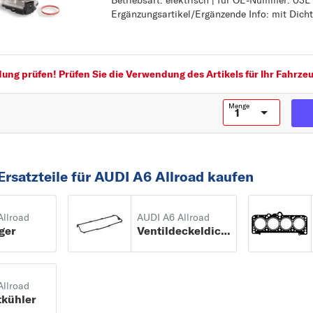
Betriebsart: elektrisch | für OE-Nummer: 03L
Spannung [V]: 12
Ergänzungsartikel/Ergänzende Info: mit Dich
Anschlussanzahl: 5
Betriebsart: elektrisch
für OE-Nummer: 03L 128 063 AF
Ergänzungsartikel/Ergänzende Info: mit Dich
ng prüfen! Prüfen Sie die Verwendung des Artikels für Ihr Fahrzeu
Menge
Ersatzteile für AUDI A6 Allroad kaufen
Allroad
AUDI A6 Allroad
ger
Ventildeckeldichtung
Allroad
tkühler