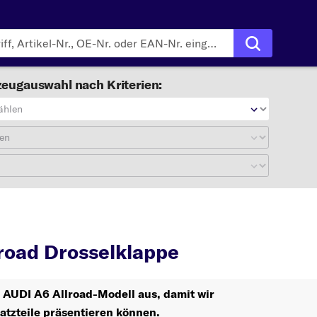
eugauswahl nach Kriterien:
ählen
en
6 Allroad
Drosselklappe
road Drosselklappe
r AUDI A6 Allroad-Modell aus, damit wir
atzteile präsentieren können.