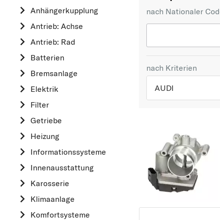
Anhängerkupplung
nach Nationaler Co
Antrieb: Achse
Antrieb: Rad
Batterien
nach Kriterien
Bremsanlage
AUDI
Elektrik
Filter
TOP 5 HERSTELLER
Getriebe
VW
Heizung
OPEL
Informationssysteme
MERCEDES-BEN
Innenausstattung
FORD
Karosserie
AUDI
Klimaanlage
A
Komfortsysteme
ALFA ROMEO