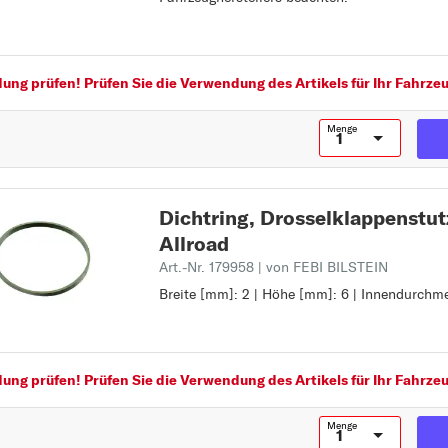
Q5
Vorgaben des Fahrzeugherstellers beachten:
Q7
R
ng prüfen! Prüfen Sie die Verwendung des Artikels für Ihr Fahrzeu
R8
T
Menge
TT
Dichtring, Drosselklappenstu
Z
Allroad
Art.-Nr. 179958
| von FEBI BILSTEIN
Breite [mm]: 2 | Höhe [mm]: 6 | Innendurchm
Breite [mm]: 2
Höhe [mm]: 6
Innendurchmesser [mm]: 83
ng prüfen! Prüfen Sie die Verwendung des Artikels für Ihr Fahrzeu
Menge