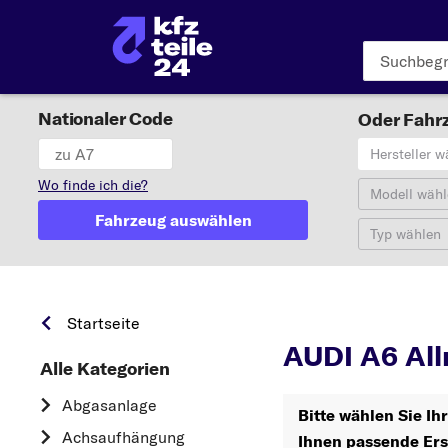
Nationaler Code
Oder Fahrz
Hersteller w
Wo finde ich die?
Modell wähl
Fahrzeug auswählen
Typ wählen
A
Startseite
AUDI A6 All
Alle Kategorien
Abgasanlage
Bitte wählen Sie Ih
Achsaufhängung
Ihnen passende Ers