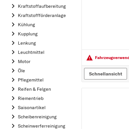
Kraftstoff­aufbereitung
AUDI
Kraftstoff­förderanlage
B
Kühlung
BMW
Kupplung
C
CHEVROLET
Lenkung
CITROËN
Leuchtmittel
Fahrzeugver­wendu
D
Motor
DACIA
Öle
Schnellansicht
DAIHATSU
Pflegemittel
F
Reifen & Felgen
FIAT
Riementrieb
FORD
Saisonartikel
H
Scheibenreinigung
HONDA
Scheinwerferreinigung