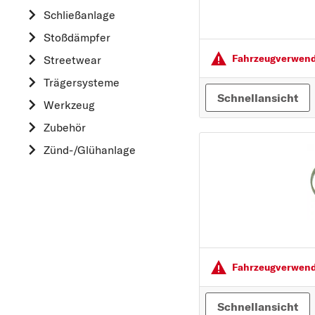
HYUNDAI
Schließanlage
K
Stoßdämpfer
KIA
Fahrzeugver­wendu
Streetwear
L
Trägersysteme
LAND ROVER
Schnellansicht
Werkzeug
M
Zubehör
MAZDA
Zünd-/Glühanlage
MERCEDES-BEN
MINI
MITSUBISHI
N
NISSAN
O
Fahrzeugver­wendu
OPEL
P
Schnellansicht