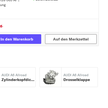
 128 063 AF |
tung
Zur Detailseite
tung
g.
In den Warenkorb
Auf den Merkzettel
AUDI A6 Allroad
AUDI A6 Allroad
Zylinderkopfdichtung
Drosselklappe