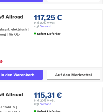
117,25 €
6 Allroad
inkl. 20% MwSt.
zzgl.
Versand
bsart: elektrisch |
Sofort Lieferbar
ung | für OE-
tung
Zur Detailseite
g.
In den Warenkorb
Auf den Merkzettel
115,31 €
6 Allroad
inkl. 20% MwSt.
zzgl.
Versand
anzahl: 5 |
Sofort Lieferbar