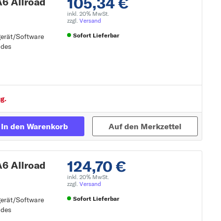
105,34 €
6 Allroad
inkl. 20% MwSt.
zzgl.
Versand
Sofort Lieferbar
gerät/Software
 des
gerät/Software
Zur Detailseite
g.
In den Warenkorb
Auf den Merkzettel
124,70 €
6 Allroad
inkl. 20% MwSt.
zzgl.
Versand
Sofort Lieferbar
gerät/Software
 des
gerät/Software
Zur Detailseite