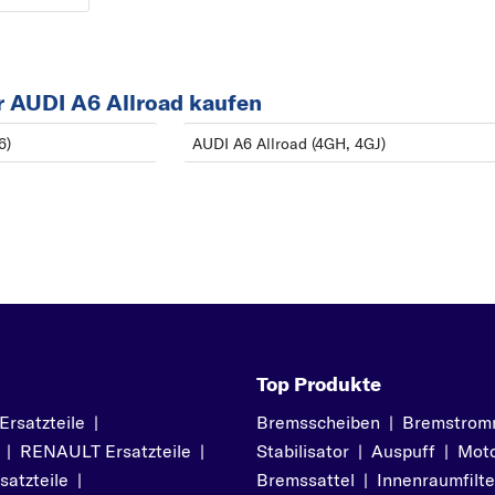
r AUDI A6 Allroad kaufen
6)
AUDI A6 Allroad (4GH, 4GJ)
Top Produkte
satzteile
|
Bremsscheiben
|
Bremstrom
|
RENAULT Ersatzteile
|
Stabilisator
|
Auspuff
|
Moto
atzteile
|
Bremssattel
|
Innenraumfilte