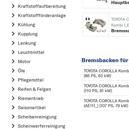
Kraftstoff­aufbereitung
AUDI
Kraftstoff­förderanlage
B
TOYOTA 
Kühlung
BMW
Kombi (_E
Bremssa
Kupplung
C
CHEVROLET
Lenkung
CITROËN
Leuchtmittel
Bremsbacken für
D
Motor
DACIA
Öle
TOYOTA COROLLA Kombi (_
(86 PS, 63 kW)
DAIHATSU
Pflegemittel
TOYOTA COROLLA Kombi (_
F
Reifen & Felgen
(110 PS, 81 kW)
FIAT
Riementrieb
TOYOTA COROLLA Kombi (
FORD
(AE111_) (107 PS, 79 kW)
Saisonartikel
H
Scheibenreinigung
HONDA
Scheinwerferreinigung