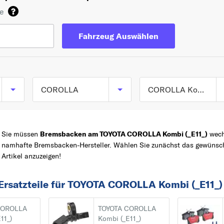
de
Fahrzeug Auswählen
COROLLA
COROLLA Kombi (_E11_) ab 04/1997 bis 10/2001
COROLLA (_E9_) ab
TOP 5 SERIEN
YARIS
05/1987 bis 09/1994
Sie müssen
Bremsbacken am TOYOTA COROLLA Kombi (_E11_)
wechs
COROLLA
COROLLA (_E10_) ab
namhafte Bremsbacken-Hersteller. Wählen Sie zunächst das gewüns
Artikel anzuzeigen!
06/1991 bis 11/1999
Z
AVENSIS
COROLLA (_E11_) ab
AYGO
Ersatzteile für TOYOTA COROLLA Kombi (_E11_)
04/1997 bis 06/2002
RAV 4
COROLLA (_E12_) ab
A
COROLLA
TOYOTA COROLLA
11_)
Kombi (_E11_)
01/2001 bis 12/2007
AVENSIS