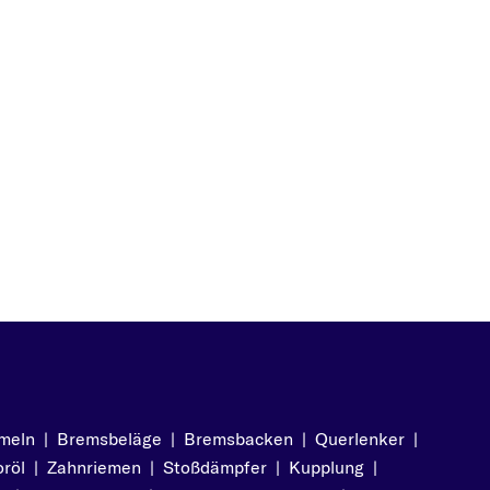
s
is
s
meln
|
Bremsbeläge
|
Bremsbacken
|
Querlenker
|
is
röl
|
Zahnriemen
|
Stoßdämpfer
|
Kupplung
|