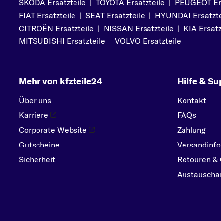
SKODA Ersatzteile
|
TOYOTA Ersatzteile
|
PEUGEOT Ers
PORSCHE
FIAT Ersatzteile
|
SEAT Ersatzteile
|
HYUNDAI Ersatzte
R
CITROËN Ersatzteile
|
NISSAN Ersatzteile
|
KIA Ersatz
RENAULT
MITSUBISHI Ersatzteile
|
VOLVO Ersatzteile
S
SEAT
Mehr von kfzteile24
Hilfe & Su
SKODA
SMART
Über uns
Kontakt
SUBARU
Karriere
FAQs
SUZUKI
Corporate Website
Zahlung
Gutscheine
Versandinfo
T
Sicherheit
TOYOTA
Retouren & 
Austauschar
V
VOLVO
VW