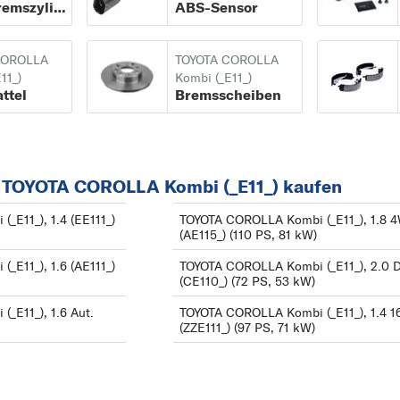
Hauptbremszylinder
ABS-Sensor
COROLLA Compact
AVENSIS VERSO
(_E9_) ab 05/1987 bi
AYGO
COROLLA
TOYOTA COROLLA
10/1995
C
11_)
Kombi (_E11_)
ttel
Bremsscheiben
COROLLA Compact
CAMRY
(_E10_) ab 05/1992 b
CARINA
11/1999
CELICA
COROLLA Compact
 TOYOTA COROLLA Kombi (_E11_) kaufen
COROLLA
(_E11_) ab 04/1997 bi
G
E11_), 1.4 (EE111_)
TOYOTA COROLLA Kombi (_E11_), 1.8 
(AE115_) (110 PS, 81 kW)
01/2002
GT 86
COROLLA FX Liftba
E11_), 1.6 (AE111_)
TOYOTA COROLLA Kombi (_E11_), 2.0 
H
(CE110_) (72 PS, 53 kW)
(E8B) ab 08/1984 bis
HIACE
_E11_), 1.6 Aut.
TOYOTA COROLLA Kombi (_E11_), 1.4 1
05/1988
HILUX
(ZZE111_) (97 PS, 71 kW)
COROLLA Kombi
I
(_E10_) ab 05/1992 b
IQ
04/1997