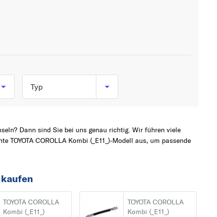
Typ
1.4 (EE111_) (86 PS, 63
kW)
eln? Dann sind Sie bei uns genau richtig. Wir führen viele
1.4 16V (ZZE111_) (97
chte TOYOTA COROLLA Kombi (_E11_)-Modell aus, um passende
PS, 71 kW)
1.6 (AE111_) (110 PS, 81
 kaufen
kW)
1.6 16V (ZZE112_) (110
TOYOTA COROLLA
TOYOTA COROLLA
Kombi (_E11_)
Kombi (_E11_)
PS, 81 kW)