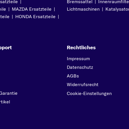
atzteile
|
Bremssattel
04/1997
|
Innenraumfilte
VERSO
ile
|
MAZDA Ersatzteile
|
Lichtmaschinen
|
Katalysato
COROLLA Liftback
VERSO S
teile
|
HONDA Ersatzteile
|
(_E11_) ab 04/1997 bi
Y
01/2002
YARIS
COROLLA Station
YARIS VERSO
Wagon (_E9_) ab
pport
Rechtliches
05/1987 bis 10/1995
Impressum
COROLLA Stufenhe
Datenschutz
(_E12_) ab 08/2000
AGBs
bis 03/2008
Widerrufsrecht
COROLLA Stufenhe
Garantie
Cookie-Einstellungen
(_E18_, ZRE1_) ab
tikel
06/2013
COROLLA Verso
(ZER_, ZZE12_, R1_) a