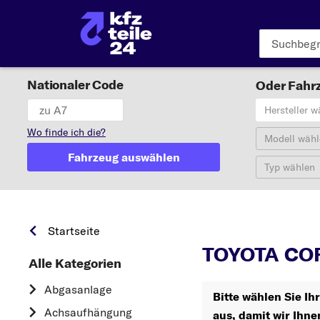
Nationaler Code
Oder Fahrz
Hersteller w
Wo finde ich die?
Modell wähl
Fahrzeug auswählen
Typ wählen
Startseite
TOYOTA COR
Alle Kategorien
Abgasanlage
Bitte wählen Sie I
Achsaufhängung
aus, damit wir Ihne