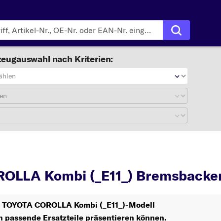
eugauswahl nach Kriterien:
ählen
en
COROLLA Kombi (_E11_)
OLLA Kombi (_E11_) Bremsbacke
hr TOYOTA COROLLA Kombi (_E11_)-Modell
n passende Ersatzteile präsentieren können.