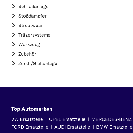
HYUNDAI
Schließanlage
K
Stoßdämpfer
KIA
Streetwear
L
Trägersysteme
LAND ROVER
Werkzeug
M
Zubehör
MAZDA
Zünd-/Glühanlage
MERCEDES-BEN
MITSUBISHI
N
NISSAN
O
Top Automarken
OPEL
VW Ersatzteile
|
OPEL Ersatzteile
|
MERCEDES-BENZ Er
P
FORD Ersatzteile
|
AUDI Ersatzteile
|
BMW Ersatzteile
PEUGEOT