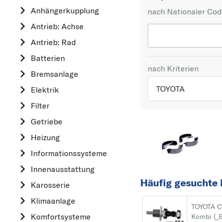
Anhängerkupplung
nach Nationaler Co
Antrieb: Achse
Antrieb: Rad
Batterien
nach Kriterien
Bremsanlage
TOYOTA
Elektrik
Filter
TOP 5 HERSTELLER
Getriebe
VW
Heizung
OPEL
Informationssysteme
MERCEDES-BEN
Innenausstattung
FORD
Häufig gesuchte 
Karosserie
AUDI
Klimaanlage
A
TOYOTA 
Komfortsysteme
Kombi (_E
ALFA ROMEO