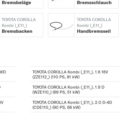
Bremsbeläge
Bremsschlauch
1.6 Aut. (AE111_) (107
s
PS, 79 kW)
TOYOTA COROLLA
TOYOTA COROLLA
1.8 4WD (AE115_) (110
Kombi (_E11_)
Kombi (_E11_)
Bremsbacken
Handbremsseil
PS, 81 kW)
is
1.9 D (WZE110_) (69
PS, 51 kW)
2.0 D (CE110_) (72 PS,
s
53 kW)
4WD
TOYOTA COROLLA Kombi (_E11_), 1.6 16V
(ZZE112_) (110 PS, 81 kW)
2.0 D-4D (CDE110_)
ck
(90 PS, 66 kW)
D
TOYOTA COROLLA Kombi (_E11_), 1.9 D
(WZE110_) (69 PS, 51 kW)
6V
TOYOTA COROLLA Kombi (_E11_), 2.0 D-4D
(CDE110_) (90 PS, 66 kW)
is