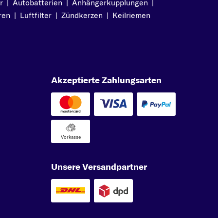
r
|
Autobatterien
|
Anhängerkupplungen
|
ren
|
Luftfilter
|
Zündkerzen
|
Keilriemen
s
Akzeptierte Zahlungsarten
ck
Vorkasse
ck
Unsere Versandpartner
b