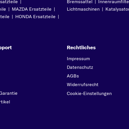
atzteile
|
Bremssattel
04/1997
|
Innenraumfilte
VERSO
ile
|
MAZDA Ersatzteile
|
Lichtmaschinen
|
Katalysato
COROLLA Liftback
VERSO S
teile
|
HONDA Ersatzteile
|
(_E11_) ab 04/1997 bi
Y
01/2002
YARIS
COROLLA Station
YARIS VERSO
Wagon (_E9_) ab
pport
Rechtliches
05/1987 bis 10/1995
Impressum
COROLLA Stufenhe
Datenschutz
(_E12_) ab 08/2000
AGBs
bis 03/2008
Widerrufsrecht
COROLLA Stufenhe
Garantie
Cookie-Einstellungen
(_E18_, ZRE1_) ab
tikel
06/2013
COROLLA Verso
(ZER_, ZZE12_, R1_) a