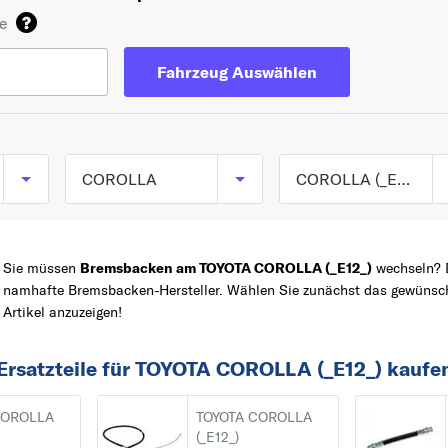
de
Fahrzeug Auswählen
COROLLA
COROLLA (_E12_) ab 01/2001 bis 12/2007
COROLLA (_E9_) ab
TOP 5 SERIEN
YARIS
05/1987 bis 09/1994
Sie müssen
Bremsbacken am TOYOTA COROLLA (_E12_)
wechseln? D
COROLLA
COROLLA (_E10_) ab
namhafte Bremsbacken-Hersteller. Wählen Sie zunächst das gewüns
Artikel anzuzeigen!
06/1991 bis 11/1999
Z
AVENSIS
COROLLA (_E11_) ab
AYGO
Ersatzteile für TOYOTA COROLLA (_E12_) kaufe
04/1997 bis 06/2002
RAV 4
COROLLA (_E12_) ab
A
COROLLA
TOYOTA COROLLA
(_E12_)
01/2001 bis 12/2007
AVENSIS