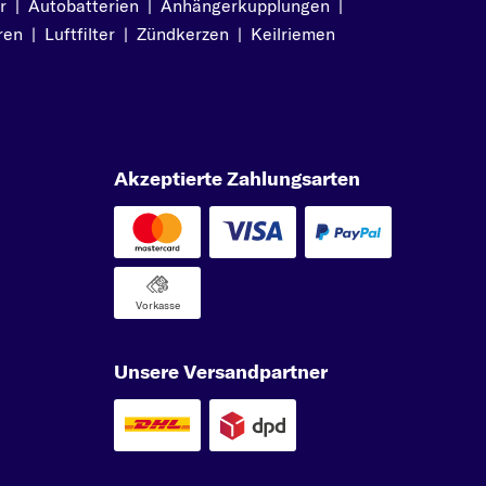
r
|
Autobatterien
|
Anhängerkupplungen
|
ren
|
Luftfilter
|
Zündkerzen
|
Keilriemen
s
Akzeptierte Zahlungsarten
ck
Vorkasse
ck
Unsere Versandpartner
b