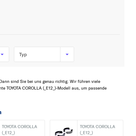
Typ
1.4 D (NDE120_) (90
PS, 66 kW)
ann sind Sie bei uns genau richtig. Wir führen viele
1.4 VVT-i (ZZE120_) (97
chte TOYOTA COROLLA (_E12_)-Modell aus, um passende
PS, 71 kW)
1.6 VVT-i (ZZE121_) (110
n
PS, 81 kW)
1.8 VVTL-i TS (ZZE123)
TOYOTA COROLLA
TOYOTA COROLLA
(_E12_)
(_E12_)
(192 PS, 141 kW)