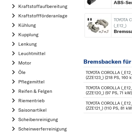
ABS-Se
Kraftstoff­aufbereitung
AUDI
Kraftstoff­förderanlage
B
TOYOTA 
Kühlung
BMW
(_E12_)
Bremssa
Kupplung
C
CHEVROLET
Lenkung
CITROËN
Leuchtmittel
Bremsbacken für
D
Motor
DACIA
Öle
TOYOTA COROLLA (_E12_)
(ZZE123_) (218 PS, 160 
DAIHATSU
Pflegemittel
TOYOTA COROLLA (_E12_)
F
Reifen & Felgen
(ZZE120_) (97 PS, 71 kW)
FIAT
Riementrieb
TOYOTA COROLLA (_E12_)
FORD
(ZZE121_) (110 PS, 81 kW
Saisonartikel
H
Scheibenreinigung
HONDA
Scheinwerferreinigung