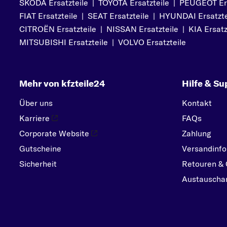
SKODA Ersatzteile
|
TOYOTA Ersatzteile
|
PEUGEOT Ers
PORSCHE
FIAT Ersatzteile
|
SEAT Ersatzteile
|
HYUNDAI Ersatzte
R
CITROËN Ersatzteile
|
NISSAN Ersatzteile
|
KIA Ersatz
RENAULT
MITSUBISHI Ersatzteile
|
VOLVO Ersatzteile
S
SEAT
Mehr von kfzteile24
Hilfe & Su
SKODA
SMART
Über uns
Kontakt
SUBARU
Karriere
FAQs
SUZUKI
Corporate Website
Zahlung
Gutscheine
Versandinfo
T
Sicherheit
TOYOTA
Retouren & 
Austauschar
V
VOLVO
VW