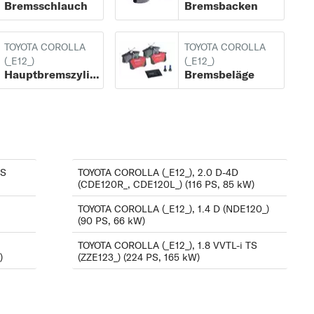
Bremsschlauch
Bremsbacken
1.8 VVTL-i TS
s
(ZZE123_) (218 PS, 160
TOYOTA COROLLA
TOYOTA COROLLA
kW)
(_E12_)
(_E12_)
Hauptbremszylinder
Bremsbeläge
1.8 VVTL-i TS
is
(ZZE123_) (224 PS, 165
kW)
2.0 D-4D (CDE120R_,
s
CDE120L_) (110 PS, 81
TS
TOYOTA COROLLA (_E12_), 2.0 D-4D
kW)
(CDE120R_, CDE120L_) (116 PS, 85 kW)
ck
2.0 D-4D (CDE120R_,
TOYOTA COROLLA (_E12_), 1.4 D (NDE120_)
(90 PS, 66 kW)
CDE120L_) (116 PS, 85
TOYOTA COROLLA (_E12_), 1.8 VVTL-i TS
kW)
)
(ZZE123_) (224 PS, 165 kW)
2.0 D-4D (CDE120_)
is
(90 PS, 66 kW)