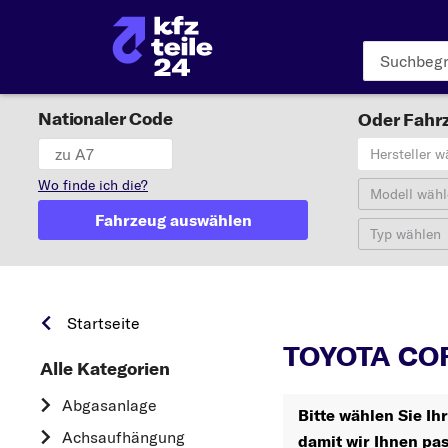
Nationaler Code
Oder Fahrz
Hersteller w
Wo finde ich die?
Modell wähl
Fahrzeug auswählen
Typ wählen
Startseite
TOYOTA COR
Alle Kategorien
Abgasanlage
Bitte wählen Sie I
Achsaufhängung
damit wir Ihnen pa