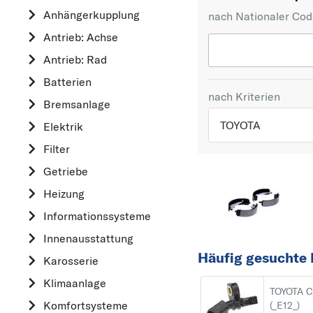
Anhängerkupplung
nach Nationaler Co
Antrieb: Achse
Antrieb: Rad
Batterien
nach Kriterien
Bremsanlage
TOYOTA
Elektrik
Filter
TOP 5 HERSTELLER
Getriebe
VW
Heizung
OPEL
Informationssysteme
MERCEDES-BEN
Innenausstattung
FORD
Häufig gesuchte 
Karosserie
AUDI
Klimaanlage
A
TOYOTA 
Komfortsysteme
(_E12_)
ALFA ROMEO