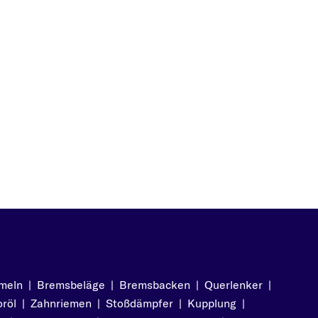
s
is
s
meln
|
Bremsbeläge
|
Bremsbacken
|
Querlenker
|
is
röl
|
Zahnriemen
|
Stoßdämpfer
|
Kupplung
|