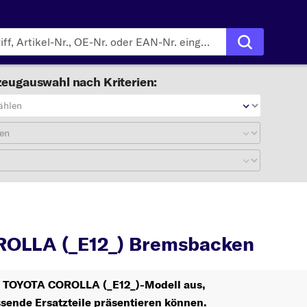
eugauswahl nach Kriterien:
ählen
en
COROLLA (_E12_)
OLLA (_E12_) Bremsbacken
hr TOYOTA COROLLA (_E12_)-Modell aus,
ssende Ersatzteile präsentieren können.