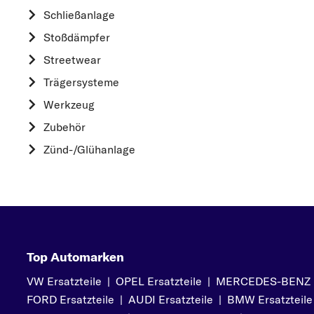
HYUNDAI
Schließanlage
K
Stoßdämpfer
KIA
Streetwear
L
Trägersysteme
LAND ROVER
Werkzeug
M
Zubehör
MAZDA
Zünd-/Glühanlage
MERCEDES-BEN
MITSUBISHI
N
NISSAN
O
Top Automarken
OPEL
VW Ersatzteile
|
OPEL Ersatzteile
|
MERCEDES-BENZ Er
P
FORD Ersatzteile
|
AUDI Ersatzteile
|
BMW Ersatzteile
PEUGEOT