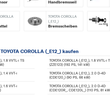
nsor
Handbremsseil
COROLLA Compact
AVENSIS VERSO
(_E9_) ab 05/1987 bi
AYGO
COROLLA
TOYOTA COROLLA
10/1995
C
(_E12_)
ttel
Bremsscheiben
COROLLA Compact
CAMRY
(_E10_) ab 05/1992 b
CARINA
11/1999
CELICA
COROLLA Compact
 TOYOTA COROLLA (_E12_) kaufen
COROLLA
(_E11_) ab 04/1997 bi
G
, 1.8 VVTL-i TS
TOYOTA COROLLA (_E12_), 1.8 VVTL-i 
kW)
(ZZE123) (192 PS, 141 kW)
01/2002
GT 86
COROLLA FX Liftba
, 1.4 VVT-i
TOYOTA COROLLA (_E12_), 2.0 D-4D
H
(CDE120_) (90 PS, 66 kW)
(E8B) ab 08/1984 bis
HIACE
, 1.6 VVT-i
TOYOTA COROLLA (_E12_), 2.0 D-4D
05/1988
HILUX
)
(CDE120R_, CDE120L_) (110 PS, 81 kW
COROLLA Kombi
I
(_E10_) ab 05/1992 b
IQ
04/1997