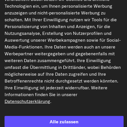
Technologien ein, um Ihnen personalisierte Werbung
anzuzeigen und nicht-personalisierte Werbung zu
kfzteile24.de
carpardoo.nl
carpardoo.fr
schalten. Mit Ihrer Einwilligung nutzen wir Tools für die
carpardoo.dk
Personalisierung von Inhalten und Anzeigen, für die
Nutzungsanalyse, Erstellung von Nutzerprofilen und
Auswertung unserer Werbekampagnen sowie für Social-
Media-Funktionen. Ihre Daten werden auch an unsere
Die hier dargestellten Daten, insbesondere die gesamte Datenbank, dürfen
Werbepartner weitergegeben und gegebenenfalls mit
nicht vervielfältigt werden. Die Vervielfältigung und Verbreitung der Daten und
der Datenbank ohne vorherige Einwilligung von TecAlliance und/oder die
weiteren Daten zusammengeführt. Ihre Einwilligung
Einbeziehung Dritter in solche Aktivitäten ist streng verboten. Jegliche
umfasst die Übermittlung in Drittländer, wobei Behörden
unautorisierte Nutzung von Inhalten stellt eine Verletzung des Urheberrechts
dar und kann rechtliche Schritte nach sich ziehen.
möglicherweise auf Ihre Daten zugreifen und Ihre
Betroffenenrechte nicht durchgesetzt werden könnten.
Vertrag widerrufen
Ihre Einwilligung ist jederzeit widerrufbar. Weitere
Informationen finden Sie in unserer
Datenschutzerklärung
.
© 2026 kfzteile24 GmbH - Alle Rechte vorbehalten.
Alle zulassen