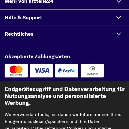
Mehr von kfzteile24
Hilfe & Support
Rechtliches
Akzeptierte Zahlungsarten
Vorkasse
Unsere Versandpartner
Endgerätezugriff und Datenverarbeitung für
Nutzungsanalyse und personalisierte
Werbung.
Wir verwenden Tools, mit denen wir Informationen Ihres
Endgeräts auslesen/speichern und Ihre Daten
verarbeiten. Dabei setzen wir Cookies und ähnliche