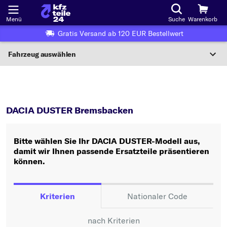
Menü
Suche
Warenkorb
Gratis Versand ab 120 EUR Bestellwert
Fahrzeug auswählen
Nationaler Code
DUSTER
Bremsbacken
Wo finde ich die?
DACIA DUSTER Bremsbacken
Fahrzeug auswählen
Bitte wählen Sie Ihr DACIA DUSTER-Modell aus,
Oder
damit wir Ihnen passende Ersatzteile präsentieren
können.
Oder Fahrzeugauswahl nach Kriterien:
Hersteller wählen
Kriterien
Nationaler Code
Modell wählen
nach Kriterien