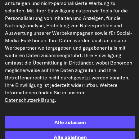
anzuzeigen und nicht-personalisierte Werbung zu
kfzteile24.de
carpardoo.nl
carpardoo.fr
schalten. Mit Ihrer Einwilligung nutzen wir Tools für die
carpardoo.dk
Personalisierung von Inhalten und Anzeigen, für die
Nutzungsanalyse, Erstellung von Nutzerprofilen und
Auswertung unserer Werbekampagnen sowie für Social-
Media-Funktionen. Ihre Daten werden auch an unsere
Die hier dargestellten Daten, insbesondere die gesamte Datenbank, dürfen
Werbepartner weitergegeben und gegebenenfalls mit
nicht vervielfältigt werden. Die Vervielfältigung und Verbreitung der Daten und
der Datenbank ohne vorherige Einwilligung von TecAlliance und/oder die
weiteren Daten zusammengeführt. Ihre Einwilligung
Einbeziehung Dritter in solche Aktivitäten ist streng verboten. Jegliche
umfasst die Übermittlung in Drittländer, wobei Behörden
unautorisierte Nutzung von Inhalten stellt eine Verletzung des Urheberrechts
dar und kann rechtliche Schritte nach sich ziehen.
möglicherweise auf Ihre Daten zugreifen und Ihre
Betroffenenrechte nicht durchgesetzt werden könnten.
Vertrag widerrufen
Ihre Einwilligung ist jederzeit widerrufbar. Weitere
Informationen finden Sie in unserer
Datenschutzerklärung
.
© 2026 kfzteile24 GmbH - Alle Rechte vorbehalten.
Alle zulassen
¹„Gratis Versand“ oder „ohne Versandkosten“ entsprechen dem Wegfall der
Alle ablehnen