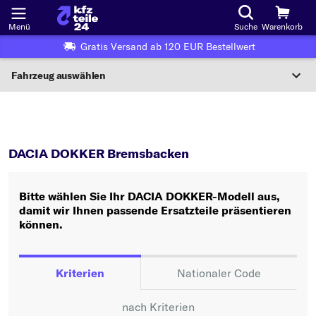
Menü
Suche
Warenkorb
Gratis Versand ab 120 EUR Bestellwert
Fahrzeug auswählen
Nationaler Code
DOKKER
Bremsbacken
Wo finde ich die?
DACIA DOKKER Bremsbacken
Fahrzeug auswählen
Bitte wählen Sie Ihr DACIA DOKKER-Modell aus,
Oder
damit wir Ihnen passende Ersatzteile präsentieren
können.
Oder Fahrzeugauswahl nach Kriterien:
Hersteller wählen
Kriterien
Nationaler Code
Modell wählen
nach Kriterien