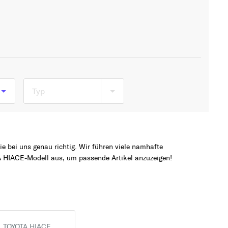
Typ
b
 bei uns genau richtig. Wir führen viele namhafte
A HIACE-Modell aus, um passende Artikel anzuzeigen!
TOYOTA HIACE