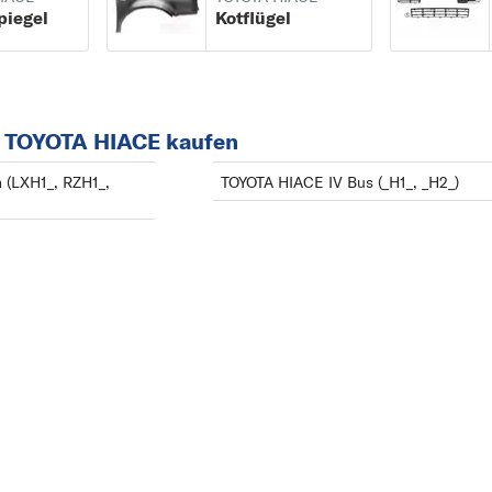
iegel
Kotflügel
ab 08/1995
AURIS TOURING
SPORTS
AVENSIS
AVENSIS VERSO
r TOYOTA HIACE kaufen
AYGO
 (LXH1_, RZH1_,
TOYOTA HIACE IV Bus (_H1_, _H2_)
C
CAMRY
CARINA
CELICA
COROLLA
H
HIACE
HILUX
I