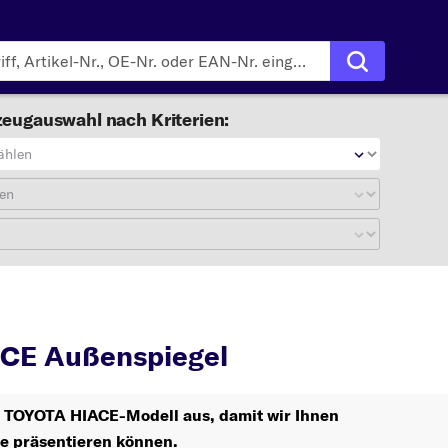
eugauswahl nach Kriterien:
ählen
en
HIACE
Außenspiegel
CE Außenspiegel
hr TOYOTA HIACE-Modell aus, damit wir Ihnen
le präsentieren können.