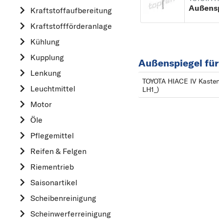
Außensp
Kraftstoff­aufbereitung
AUDI
Kraftstoff­förderanlage
B
Kühlung
BMW
Kupplung
C
Außenspiegel fü
CHEVROLET
Lenkung
TOYOTA HIACE IV Kasten
CITROËN
Leuchtmittel
LH1_)
D
Motor
DACIA
Öle
DAIHATSU
Pflegemittel
F
Reifen & Felgen
FIAT
Riementrieb
FORD
Saisonartikel
H
Scheibenreinigung
HONDA
Scheinwerferreinigung