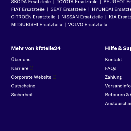
SKODA Ersatzteile
|
TOYOTA Ersatzteile
|
PEUGEOT Ers
PEUGEOT
FIAT Ersatzteile
|
SEAT Ersatzteile
|
HYUNDAI Ersatzte
PORSCHE
CITROËN Ersatzteile
|
NISSAN Ersatzteile
|
KIA Ersatz
R
MITSUBISHI Ersatzteile
|
VOLVO Ersatzteile
RENAULT
S
Mehr von kfzteile24
Hilfe & Su
SEAT
SKODA
Über uns
Kontakt
SMART
Karriere
FAQs
SUBARU
Corporate Website
Zahlung
Gutscheine
SUZUKI
Versandinfo
Sicherheit
Retouren & 
T
Austauschar
TOYOTA
V
VOLVO
VW