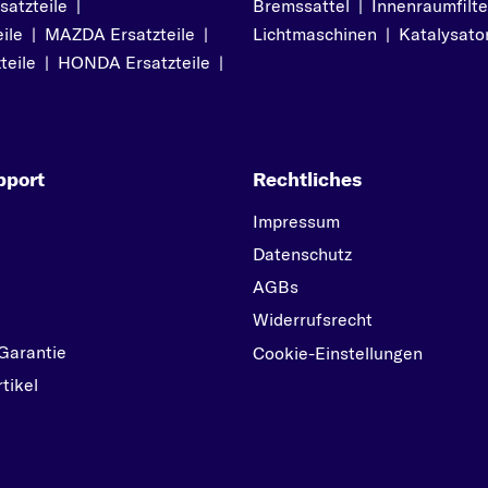
atzteile
|
Bremssattel
|
Innenraumfilte
ile
|
MAZDA Ersatzteile
|
Lichtmaschinen
|
Katalysato
teile
|
HONDA Ersatzteile
|
pport
Rechtliches
Impressum
Datenschutz
AGBs
Widerrufsrecht
Garantie
Cookie-Einstellungen
tikel