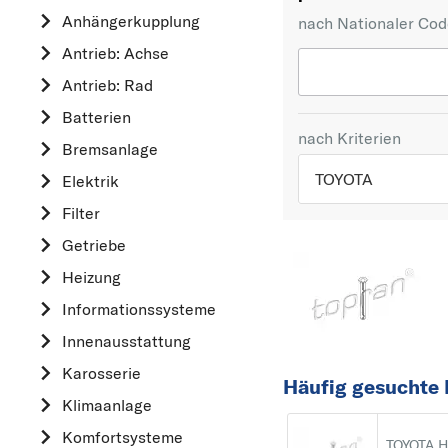
Anhängerkupplung
nach Nationaler Co
Antrieb: Achse
Antrieb: Rad
Batterien
nach Kriterien
Bremsanlage
TOYOTA
Elektrik
Filter
TOP 5 HERSTELLER
Getriebe
VW
Heizung
OPEL
Informationssysteme
MERCEDES-BEN
Innenausstattung
FORD
Karosserie
AUDI
Häufig gesuchte 
Klimaanlage
A
Komfortsysteme
ALFA ROMEO
TOYOTA 