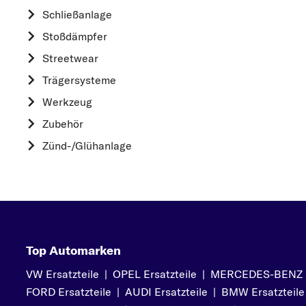
HYUNDAI
Schließanlage
K
Stoßdämpfer
KIA
Streetwear
L
Trägersysteme
LAND ROVER
Werkzeug
M
Zubehör
MAZDA
Zünd-/Glühanlage
MERCEDES-BEN
MINI
MITSUBISHI
N
NISSAN
Top Automarken
O
VW Ersatzteile
|
OPEL Ersatzteile
|
MERCEDES-BENZ Er
OPEL
FORD Ersatzteile
|
AUDI Ersatzteile
|
BMW Ersatzteile
P