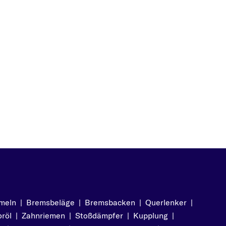
meln
|
Bremsbeläge
|
Bremsbacken
|
Querlenker
|
röl
|
Zahnriemen
|
Stoßdämpfer
|
Kupplung
|