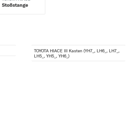
Stoßstange
TOYOTA HIACE III Kasten (YH7_, LH6_, LH7_,
LH5_, YH5_, YH6_)