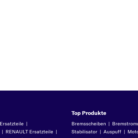
IQ
L
LAND CRUISER
PRADO
P
PRIUS
R
Z
RAV 4
V
VERSO S
Y
YARIS
Top Produkte
YARIS VERSO
satzteile
|
Bremsscheiben
|
Bremstrom
|
RENAULT Ersatzteile
|
Stabilisator
|
Auspuff
|
Moto