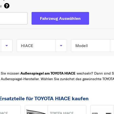
de
Fahrzeug Auswählen
HIACE
Modell
HIACE III Kasten
TOP 5 SERIEN
YARIS
(YH7_, LH6_, LH7_,
LH5_, YH5_, YH6_) a
COROLLA
Sie müssen
Außenspiegel am TOYOTA HIACE
wechseln? Dann sind Sie
Außenspiegel-Hersteller. Wählen Sie zunächst das gewünschte TOYOT
08/1987 bis 07/2006
Z
AVENSIS
HIACE IV Bus (_H1_,
AYGO
_H2_) ab 08/1995
AURIS
Ersatzteile für TOYOTA HIACE kaufen
HIACE IV Kasten
A
(LXH1_, RZH1_, LH1_)
AURIS
HIACE
TOYOTA HIACE