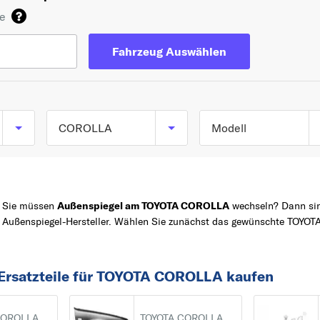
de
Fahrzeug Auswählen
COROLLA
Modell
COROLLA (_E9_) ab
TOP 5 SERIEN
YARIS
05/1987 bis 09/1994
COROLLA
COROLLA (_E10_) ab
Sie müssen
Außenspiegel am TOYOTA COROLLA
wechseln? Dann sind
Außenspiegel-Hersteller. Wählen Sie zunächst das gewünschte TOYOT
06/1991 bis 11/1999
Z
AVENSIS
COROLLA (_E11_) ab
AYGO
04/1997 bis 06/2002
AURIS
 Ersatzteile für TOYOTA COROLLA kaufen
COROLLA (_E12_) ab
A
01/2001 bis 12/2007
AURIS
COROLLA
TOYOTA COROLLA