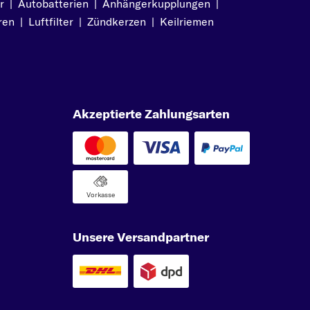
r
|
Autobatterien
|
Anhängerkupplungen
|
ren
|
Luftfilter
|
Zündkerzen
|
Keilriemen
ck
ck
Akzeptierte Zahlungsarten
b
9
Vorkasse
s
Unsere Versandpartner