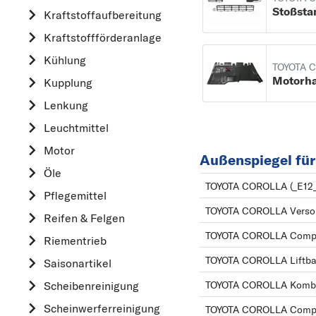
Stoßsta
Kraftstoff­aufbereitung
AUDI
Kraftstoff­förderanlage
B
Kühlung
BMW
TOYOTA 
Motorh
Kupplung
C
CHEVROLET
Lenkung
CITROËN
Leuchtmittel
D
Motor
Außenspiegel fü
DACIA
Öle
TOYOTA COROLLA (_E12_
DAIHATSU
Pflegemittel
TOYOTA COROLLA Verso (
F
Reifen & Felgen
FIAT
TOYOTA COROLLA Compac
Riementrieb
FORD
TOYOTA COROLLA Liftbac
Saisonartikel
H
Scheibenreinigung
TOYOTA COROLLA Kombi 
HONDA
Scheinwerferreinigung
TOYOTA COROLLA Compa