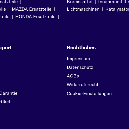
atzteile
|
Bremssattel
05/1987 bis 10/1995
|
Innenraumfilte
ile
|
MAZDA Ersatzteile
|
Lichtmaschinen
|
Katalysato
COROLLA Stufenhe
teile
|
HONDA Ersatzteile
|
(_E12_) ab 08/2000
bis 03/2008
COROLLA Stufenhe
(_E18_, ZRE1_) ab
pport
Rechtliches
06/2013
Impressum
COROLLA Verso
Datenschutz
(ZER_, ZZE12_, R1_) a
AGBs
03/2004 bis 04/200
Widerrufsrecht
COROLLA Verso
Garantie
Cookie-Einstellungen
(_E12_) ab 07/2001 bi
tikel
07/2004