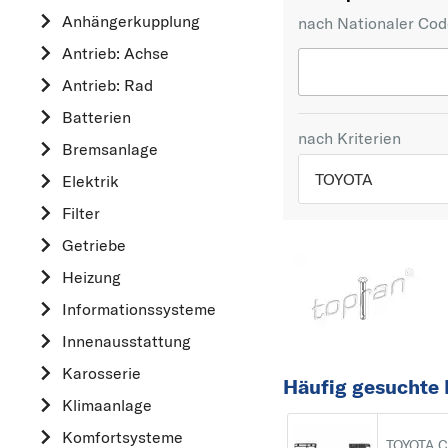
Anhängerkupplung
nach Nationaler Co
Antrieb: Achse
Antrieb: Rad
Batterien
nach Kriterien
Bremsanlage
TOYOTA
Elektrik
Filter
TOP 5 HERSTELLER
Getriebe
VW
Heizung
OPEL
Informationssysteme
MERCEDES-BEN
Innenausstattung
FORD
Karosserie
AUDI
Häufig gesuchte
Klimaanlage
A
Komfortsysteme
ALFA ROMEO
TOYOTA 