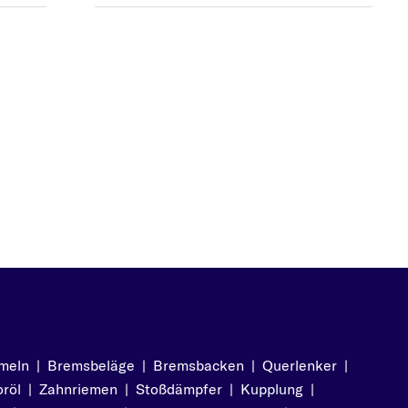
is
is
s
meln
|
Bremsbeläge
|
Bremsbacken
|
Querlenker
|
röl
|
Zahnriemen
|
Stoßdämpfer
|
Kupplung
|