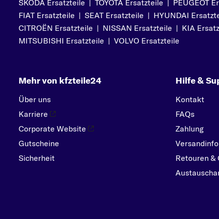
SKODA Ersatzteile
|
TOYOTA Ersatzteile
|
PEUGEOT Ers
PEUGEOT
FIAT Ersatzteile
|
SEAT Ersatzteile
|
HYUNDAI Ersatzte
PORSCHE
CITROËN Ersatzteile
|
NISSAN Ersatzteile
|
KIA Ersatz
R
MITSUBISHI Ersatzteile
|
VOLVO Ersatzteile
RENAULT
S
Mehr von kfzteile24
Hilfe & Su
SEAT
SKODA
Über uns
Kontakt
SMART
Karriere
FAQs
SUBARU
Corporate Website
Zahlung
Gutscheine
SUZUKI
Versandinfo
Sicherheit
Retouren & 
T
Austauschar
TOYOTA
V
VOLVO
VW