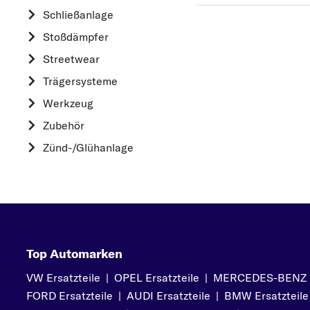
HYUNDAI
Schließanlage
K
Stoßdämpfer
KIA
Streetwear
L
Trägersysteme
LAND ROVER
Werkzeug
M
Zubehör
MAZDA
Zünd-/Glühanlage
MERCEDES-BEN
MINI
MITSUBISHI
N
NISSAN
Top Automarken
O
VW Ersatzteile
|
OPEL Ersatzteile
|
MERCEDES-BENZ Er
OPEL
FORD Ersatzteile
|
AUDI Ersatzteile
|
BMW Ersatzteile
P