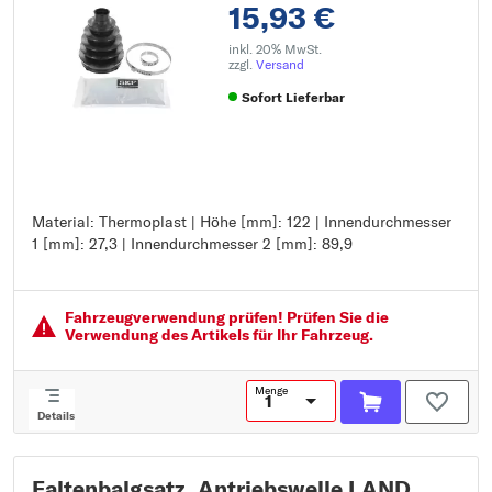
15,93 €
inkl. 20% MwSt.
zzgl.
Versand
Sofort Lieferbar
Material: Thermoplast | Höhe [mm]: 122 | Innendurchmesser
Material: Thermoplast
1 [mm]: 27,3 | Innendurchmesser 2 [mm]: 89,9
Höhe [mm]: 122
Innendurchmesser 1 [mm]: 27,3
Innendurchmesser 2 [mm]: 89,9
Fahrzeugver­wendung prüfen! Prüfen Sie die
Verwendung des Artikels für Ihr Fahrzeug.
Menge
Details
Faltenbalgsatz, Antriebswelle LAND