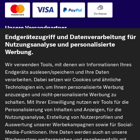
Vorkasse
Unsere Versandpartner
Endgerätezugriff und Datenverarbeitung für
Nutzungsanalyse und personalisierte
Werbung.
Wir verwenden Tools, mit denen wir Informationen Ihres
Endgeräts auslesen/speichern und Ihre Daten
verarbeiten. Dabei setzen wir Cookies und ähnliche
Technologien ein, um Ihnen personalisierte Werbung
kfzteile24.de
carpardoo.nl
carpardoo.fr
anzuzeigen und nicht-personalisierte Werbung zu
carpardoo.dk
schalten. Mit Ihrer Einwilligung nutzen wir Tools für die
Personalisierung von Inhalten und Anzeigen, für die
Nutzungsanalyse, Erstellung von Nutzerprofilen und
Auswertung unserer Werbekampagnen sowie für Social-
Die hier dargestellten Daten, insbesondere die gesamte Datenbank, dürfen
Media-Funktionen. Ihre Daten werden auch an unsere
nicht vervielfältigt werden. Die Vervielfältigung und Verbreitung der Daten und
Werbepartner weitergegeben und gegebenenfalls mit
der Datenbank ohne vorherige Einwilligung von TecAlliance und/oder die