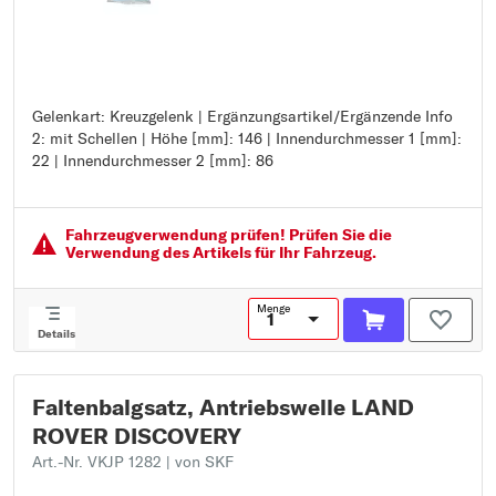
Gelenkart: Kreuzgelenk | Ergänzungsartikel/Ergänzende Info
Gelenkart: Kreuzgelenk
2: mit Schellen | Höhe [mm]: 146 | Innendurchmesser 1 [mm]:
Ergänzungsartikel/Ergänzende Info 2: mit Schellen
22 | Innendurchmesser 2 [mm]: 86
Höhe [mm]: 146
Innendurchmesser 1 [mm]: 22
Innendurchmesser 2 [mm]: 86
Fahrzeugver­wendung prüfen! Prüfen Sie die
Verwendung des Artikels für Ihr Fahrzeug.
Menge
Details
Faltenbalgsatz, Antriebswelle LAND
ROVER DISCOVERY
Art.-Nr. VKJP 1282
| von SKF