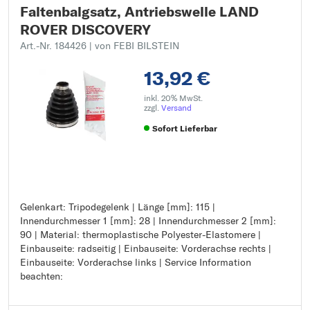
Faltenbalgsatz, Antriebswelle LAND
ROVER DISCOVERY
Art.-Nr. 184426
| von FEBI BILSTEIN
13,92 €
inkl. 20% MwSt.
zzgl.
Versand
Sofort Lieferbar
Gelenkart: Tripodegelenk | Länge [mm]: 115 |
Gelenkart: Tripodegelenk
Innendurchmesser 1 [mm]: 28 | Innendurchmesser 2 [mm]:
Länge [mm]: 115
90 | Material: thermoplastische Polyester-Elastomere |
Innendurchmesser 1 [mm]: 28
Einbauseite: radseitig | Einbauseite: Vorderachse rechts |
Innendurchmesser 2 [mm]: 90
Einbauseite: Vorderachse links | Service Information
Material: thermoplastische Polyester-Elastomere
beachten:
Einbauseite: radseitig
Einbauseite: Vorderachse rechts
Einbauseite: Vorderachse links