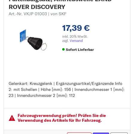
ROVER DISCOVERY
Art.-Nr. VKJP 01003
| von SKF
17,39 €
inkl. 20% MwSt.
zzgl.
Versand
Sofort Lieferbar
Gelenkart: Kreuzgelenk | Ergänzungsartikel/Ergänzende Info
Gelenkart: Kreuzgelenk
2: mit Schellen | Höhe [mm]: 156 | Innendurchmesser 1 [mm]:
Ergänzungsartikel/Ergänzende Info 2: mit Schellen
23 | Innendurchmesser 2 [mm]: 112
Höhe [mm]: 156
Innendurchmesser 1 [mm]: 23
Innendurchmesser 2 [mm]: 112
Fahrzeugver­wendung prüfen! Prüfen Sie die
Verwendung des Artikels für Ihr Fahrzeug.