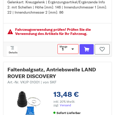
Gelenkart: Kreuzgelenk | Ergänzungsartikel/Ergänzende Info
Gelenkart: Kreuzgelenk
2: mit Schellen | Höhe [mm]: 146 | Innendurchmesser 1 [mm]:
Ergänzungsartikel/Ergänzende Info 2: mit Schellen
22 | Innendurchmesser 2 [mm]: 86
Höhe [mm]: 146
Innendurchmesser 1 [mm]: 22
Innendurchmesser 2 [mm]: 86
Fahrzeugver­wendung prüfen! Prüfen Sie die
Verwendung des Artikels für Ihr Fahrzeug.
Menge
Details
Faltenbalgsatz, Antriebswelle LAND
ROVER DISCOVERY
Art.-Nr. VKJP 01001
| von SKF
13,48 €
inkl. 20% MwSt.
zzgl.
Versand
Sofort Lieferbar