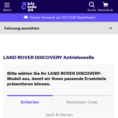
Menü
Suche
Warenkorb
Gratis Versand ab 120 EUR Bestellwert
Fahrzeug auswählen
Nationaler Code
DISCOVERY
Antriebswelle
Wo finde ich die?
LAND ROVER DISCOVERY Antriebswelle
Fahrzeug auswählen
Bitte wählen Sie Ihr LAND ROVER DISCOVERY-
Oder
Modell aus, damit wir Ihnen passende Ersatzteile
präsentieren können.
Oder Fahrzeugauswahl nach Kriterien:
Hersteller wählen
Kriterien
Nationaler Code
Modell wählen
nach Kriterien