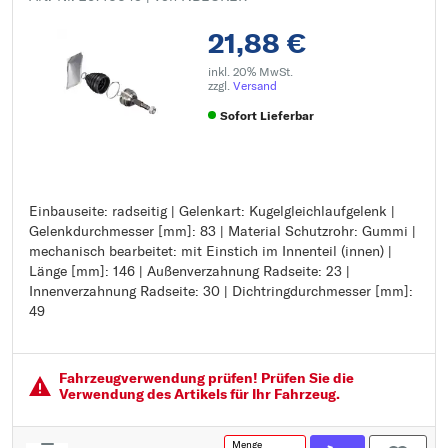
21,88 €
inkl. 20% MwSt.
zzgl.
Versand
Sofort Lieferbar
Einbauseite: radseitig | Gelenkart: Kugelgleichlaufgelenk |
Einbauseite: radseitig
Gelenkdurchmesser [mm]: 83 | Material Schutzrohr: Gummi |
Gelenkart: Kugelgleichlaufgelenk
mechanisch bearbeitet: mit Einstich im Innenteil (innen) |
Gelenkdurchmesser [mm]: 83
Länge [mm]: 146 | Außenverzahnung Radseite: 23 |
Material Schutzrohr: Gummi
Innenverzahnung Radseite: 30 | Dichtringdurchmesser [mm]:
mechanisch bearbeitet: mit Einstich im Innenteil (innen)
49
Länge [mm]: 146
Außenverzahnung Radseite: 23
Innenverzahnung Radseite: 30
Dichtringdurchmesser [mm]: 49
Fahrzeugver­wendung prüfen! Prüfen Sie die
Verwendung des Artikels für Ihr Fahrzeug.
Menge