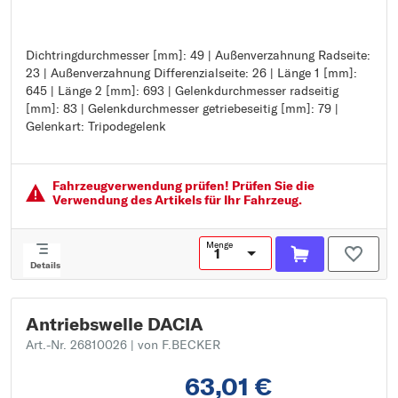
Dichtringdurchmesser [mm]: 49 | Außenverzahnung Radseite:
Dichtringdurchmesser [mm]: 49
23 | Außenverzahnung Differenzialseite: 26 | Länge 1 [mm]:
Außenverzahnung Radseite: 23
645 | Länge 2 [mm]: 693 | Gelenkdurchmesser radseitig
Außenverzahnung Differenzialseite: 26
[mm]: 83 | Gelenkdurchmesser getriebeseitig [mm]: 79 |
Länge 1 [mm]: 645
Gelenkart: Tripodegelenk
Länge 2 [mm]: 693
Gelenkdurchmesser radseitig [mm]: 83
Gelenkdurchmesser getriebeseitig [mm]: 79
Gelenkart: Tripodegelenk
Fahrzeugver­wendung prüfen! Prüfen Sie die
Verwendung des Artikels für Ihr Fahrzeug.
Menge
Details
Antriebswelle DACIA
Art.-Nr. 26810026
| von F.BECKER
63,01 €