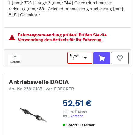
1 [mm]: 706 | Länge 2 [mm]: 744 | Gelenkdurchmesser
Außenverzahnung Differenzialseite: 26
radseitig [mm]: 86 | Gelenkdurchmesser getriebeseitig [mm]:
Länge 1 [mm]: 706
81,5 | Gelenkart:
Länge 2 [mm]: 744
Gelenkdurchmesser radseitig [mm]: 86
Gelenkdurchmesser getriebeseitig [mm]: 81,5
Gelenkart:
Fahrzeugver­wendung prüfen! Prüfen Sie die
Verwendung des Artikels für Ihr Fahrzeug.
Menge
Details
Antriebswelle DACIA
Art.-Nr. 26810185
| von F.BECKER
52,51 €
inkl. 20% MwSt.
zzgl.
Versand
Sofort Lieferbar