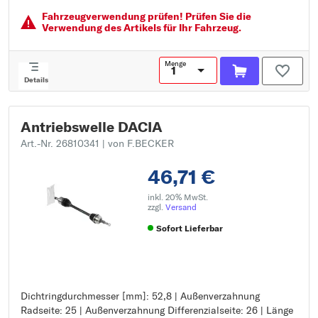
Gelenkart: Tripodegelenk
Fahrzeugver­wendung prüfen! Prüfen Sie die
Verwendung des Artikels für Ihr Fahrzeug.
Menge
Details
Antriebswelle DACIA
Art.-Nr. 26810341
| von F.BECKER
46,71 €
inkl. 20% MwSt.
zzgl.
Versand
Sofort Lieferbar
Dichtringdurchmesser [mm]: 52,8 | Außenverzahnung
Dichtringdurchmesser [mm]: 52,8
Radseite: 25 | Außenverzahnung Differenzialseite: 26 | Länge
Außenverzahnung Radseite: 25