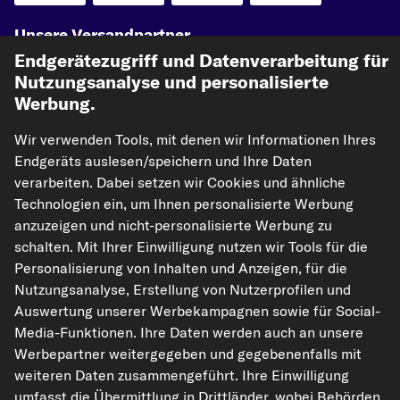
Unsere Versandpartner
Endgerätezugriff und Datenverarbeitung für
Nutzungsanalyse und personalisierte
Werbung.
Wir verwenden Tools, mit denen wir Informationen Ihres
Endgeräts auslesen/speichern und Ihre Daten
verarbeiten. Dabei setzen wir Cookies und ähnliche
Technologien ein, um Ihnen personalisierte Werbung
kfzteile24.de
carpardoo.nl
carpardoo.fr
anzuzeigen und nicht-personalisierte Werbung zu
carpardoo.dk
schalten. Mit Ihrer Einwilligung nutzen wir Tools für die
Personalisierung von Inhalten und Anzeigen, für die
Nutzungsanalyse, Erstellung von Nutzerprofilen und
Auswertung unserer Werbekampagnen sowie für Social-
Die hier dargestellten Daten, insbesondere die gesamte Datenbank, dürfen
Media-Funktionen. Ihre Daten werden auch an unsere
nicht vervielfältigt werden. Die Vervielfältigung und Verbreitung der Daten und
Werbepartner weitergegeben und gegebenenfalls mit
der Datenbank ohne vorherige Einwilligung von TecAlliance und/oder die
Einbeziehung Dritter in solche Aktivitäten ist streng verboten. Jegliche
weiteren Daten zusammengeführt. Ihre Einwilligung
unautorisierte Nutzung von Inhalten stellt eine Verletzung des Urheberrechts
umfasst die Übermittlung in Drittländer, wobei Behörden
dar und kann rechtliche Schritte nach sich ziehen.