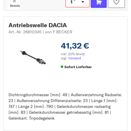
Details
Antriebswelle DACIA
Art.-Nr. 26810345
| von F.BECKER
41,32 €
inkl. 20% MwSt.
zzgl.
Versand
Sofort Lieferbar
Dichtringdurchmesser [mm]: 49 | Außenverzahnung Radseite:
Dichtringdurchmesser [mm]: 49
23 | Außenverzahnung Differenzialseite: 23 | Länge 1 [mm]:
Außenverzahnung Radseite: 23
747 | Länge 2 [mm]: 790 | Gelenkdurchmesser radseitig
Außenverzahnung Differenzialseite: 23
[mm]: 83 | Gelenkdurchmesser getriebeseitig [mm]: 81 |
Länge 1 [mm]: 747
Gelenkart: Tripodegelenk
Länge 2 [mm]: 790
Gelenkdurchmesser radseitig [mm]: 83
Gelenkdurchmesser getriebeseitig [mm]: 81