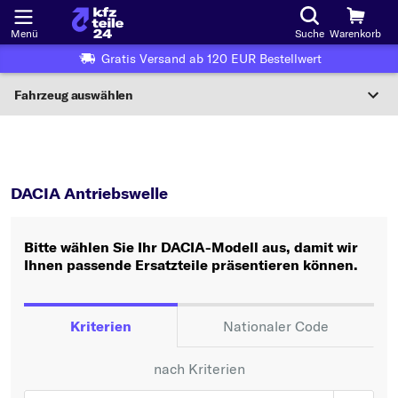
Menü
Suche
Warenkorb
Gratis Versand ab 120 EUR Bestellwert
Fahrzeug auswählen
Nationaler Code
DACIA
Antriebswelle
Wo finde ich die?
DACIA Antriebswelle
Fahrzeug auswählen
Bitte wählen Sie Ihr DACIA-Modell aus, damit wir
Oder
Ihnen passende Ersatzteile präsentieren können.
Oder Fahrzeugauswahl nach Kriterien:
Hersteller wählen
Kriterien
Nationaler Code
Modell wählen
nach Kriterien