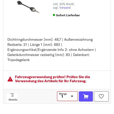
inkl. 20% MwSt.
zzgl.
Versand
Sofort Lieferbar
Dichtringdurchmesser [mm]: 48,7 | Außenverzahnung
Dichtringdurchmesser [mm]: 48,7
Radseite: 21 | Länge 1 [mm]: 683 |
Außenverzahnung Radseite: 21
Ergänzungsartikel/Ergänzende Info 2: ohne Achsstern |
Länge 1 [mm]: 683
Gelenkdurchmesser radseitig [mm]: 83 | Gelenkart:
Ergänzungsartikel/Ergänzende Info 2: ohne Achsstern
Tripodegelenk
Gelenkdurchmesser radseitig [mm]: 83
Gelenkart: Tripodegelenk
Fahrzeugver­wendung prüfen! Prüfen Sie die
Verwendung des Artikels für Ihr Fahrzeug.
Menge
Details