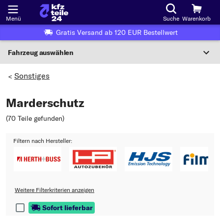
Menü
Suche
Warenkorb
Gratis Versand ab 120 EUR Bestellwert
Fahrzeug auswählen
Nationaler Code
Sonstiges
>
Marderschutz
Wo finde ich die?
(70 Teile gefunden
)
Fahrzeug auswählen
Filtern nach Hersteller:
Oder
Oder Fahrzeugauswahl nach Kriterien:
Hersteller wählen
Weitere Filterkriterien anzeigen
Modell wählen
Sofort lieferbar