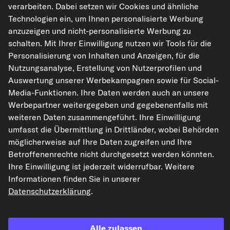
verarbeiten. Dabei setzen wir Cookies und ähnliche
Temperaturbereich bis [°
+82
Technologien ein, um Ihnen personalisierte Werbung
C]
anzuzeigen und nicht-personalisierte Werbung zu
weitere Eigenschaften
schalten. Mit Ihrer Einwilligung nutzen wir Tools für die
Personalisierung von Inhalten und Anzeigen, für die
Nutzungsanalyse, Erstellung von Nutzerprofilen und
STOP&GO Marderschutz
Auswertung unserer Werbekampagnen sowie für Social-
Art.-Nr. 07515
Media-Funktionen. Ihre Daten werden auch an unsere
Werbepartner weitergegeben und gegebenenfalls mit
111,71 €
weiteren Daten zusammengeführt. Ihre Einwilligung
umfasst die Übermittlung in Drittländer, wobei Behörden
inkl. 20% MwSt.,
zzgl. Versand
möglicherweise auf Ihre Daten zugreifen und Ihre
Lieferzeit: 2-3 Werktage
Betroffenenrechte nicht durchgesetzt werden könnten.
Ihre Einwilligung ist jederzeit widerrufbar. Weitere
Informationen finden Sie in unserer
Datenschutzerklärung
.
Einbauanl
eitung
Alle zulassen