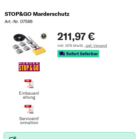
STOP&GO Marderschutz
Art.-Nr. 07566
211,97 €
inkl. 20% MwSt.,
zzgl. Versand
Sofort lieferbar
Einbauanl
eitung
Serviceinf
ormation