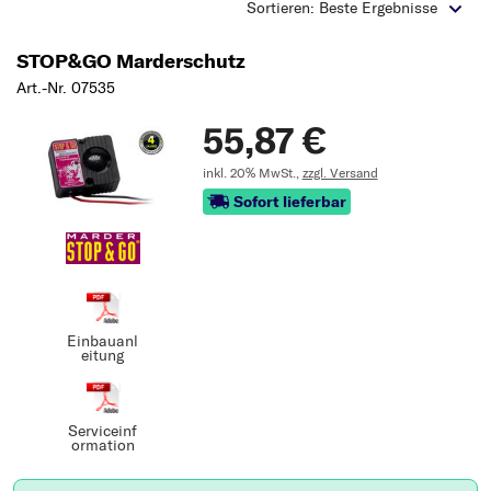
Typ wählen
Sortieren: Beste Ergebnisse
STOP&GO Marderschutz
Art.-Nr. 07535
55,87 €
inkl. 20% MwSt.,
zzgl. Versand
Sofort lieferbar
Einbauanl
eitung
Serviceinf
ormation