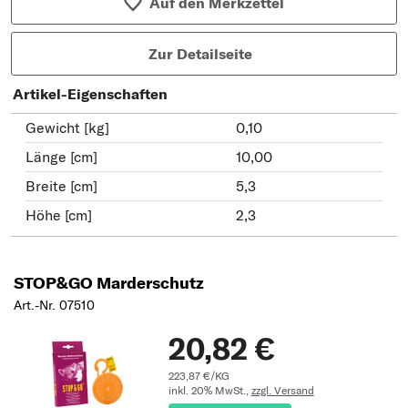
Auf den Merkzettel
Zur Detailseite
Artikel-Eigenschaften
Gewicht [kg]
0,10
Länge [cm]
10,00
Breite [cm]
5,3
Höhe [cm]
2,3
STOP&GO Marderschutz
Art.-Nr. 07510
20,82 €
223,87 €/KG
inkl. 20% MwSt.,
zzgl. Versand