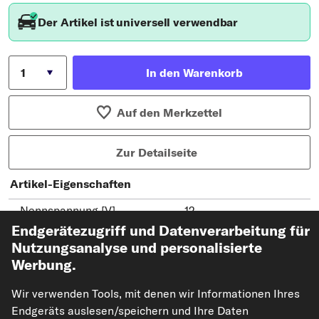
Der Artikel ist universell verwendbar
In den Warenkorb
Auf den Merkzettel
Zur Detailseite
Artikel-Eigenschaften
Nennspannung [V]
12
Endgerätezugriff und Datenverarbeitung für
Stromaufnahme [mA]
40
Nutzungsanalyse und personalisierte
Lautstärke [dB(A)]
80
Werbung.
Frequenzbereich [kHz]
22
Wir verwenden Tools, mit denen wir Informationen Ihres
Temperaturbereich von [°
-40
Endgeräts auslesen/speichern und Ihre Daten
C]