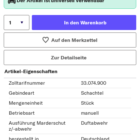
Der Artikel ist universell verwendbar
In den Warenkorb
Auf den Merkzettel
Zur Detailseite
Artikel-Eigenschaften
Zolltarifnummer
33.074.900
Gebindeart
Schachtel
Mengeneinheit
Stück
Betriebsart
manuell
Ausführung Marderschut
Duftabwehr
z/-abwehr
hergestellt in
Deutschland