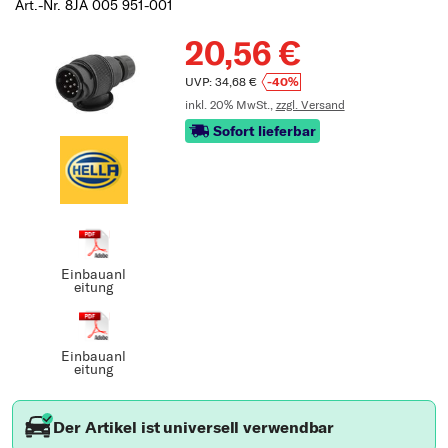
Art.-Nr. 8JA 005 951-001
20,56 €
UVP: 34,68 €
-40%
inkl. 20% MwSt.,
zzgl. Versand
Sofort lieferbar
Einbauanl
eitung
Einbauanl
eitung
Der Artikel ist universell verwendbar