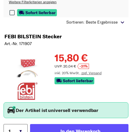
Typ wählen
Weitere Filterkriterien anzeigen
Sofort lieferbar
Sortieren: Beste Ergebnisse
FEBI BILSTEIN Stecker
Art.-Nr. 171907
15,80 €
UVP: 20,04 €
-21%
inkl. 20% MwSt.,
zzgl. Versand
Sofort lieferbar
Der Artikel ist universell verwendbar
In den Warenkorb