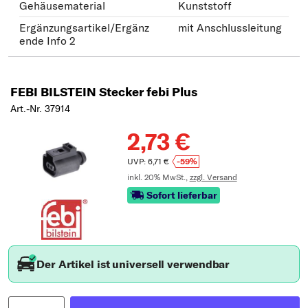
Gehäusematerial
Kunststoff
Ergänzungsartikel/Ergänz
mit Anschlussleitung
ende Info 2
FEBI BILSTEIN Stecker febi Plus
Art.-Nr. 37914
2,73 €
UVP: 6,71 €
-59%
inkl. 20% MwSt.,
zzgl. Versand
Sofort lieferbar
Der Artikel ist universell verwendbar