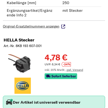
Kabellänge [mm]
250
Ergänzungsartikel/Ergänz
mit Stecker
ende Info 2
Original-Ersatzteilnummern anzeigen
HELLA Stecker
Art.-Nr. 8KB 193 607-001
4,78 €
UVP: 6,34 €
-24%
inkl. 20% MwSt.,
zzgl. Versand
Sofort lieferbar
Der Artikel ist universell verwendbar