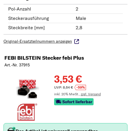
Pol-Anzahl
2
Steckerausführung
Male
Steckbreite [mm]
2,8
Original-Ersatzteilnummern anzeigen
FEBI BILSTEIN Stecker febi Plus
Art.-Nr. 37915
3,53 €
UVP: 8,64 €
-59%
inkl. 20% MwSt.,
zzgl. Versand
Sofort lieferbar
Der Artikel ist universell verwendbar