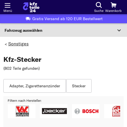
Menü
Suche
Warenkorb
Gratis Versand ab 120 EUR Bestellwert
Fahrzeug auswählen
Nationaler Code
Sonstiges
>
Kfz-Stecker
Wo finde ich die?
(802 Teile gefunden
)
Fahrzeug auswählen
Oder
Adapter, Zigarettenanzünder
Stecker
Oder Fahrzeugauswahl nach Kriterien:
Filtern nach Hersteller:
Hersteller wählen
Modell wählen