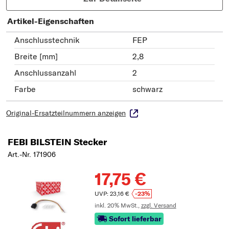
Artikel-Eigenschaften
Anschlusstechnik
FEP
Breite [mm]
2,8
Anschlussanzahl
2
Farbe
schwarz
Original-Ersatzteilnummern anzeigen
FEBI BILSTEIN Stecker
Art.-Nr. 171906
17,75 €
UVP: 23,16 €
-23%
inkl. 20% MwSt.,
zzgl. Versand
Sofort lieferbar