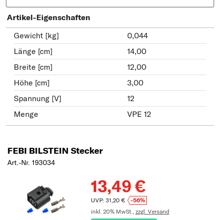
Artikel-Eigenschaften
Gewicht [kg]
0,044
Länge [cm]
14,00
Breite [cm]
12,00
Höhe [cm]
3,00
Spannung [V]
12
Menge
VPE 12
FEBI BILSTEIN Stecker
Art.-Nr. 193034
13,49 €
UVP: 31,20 €
-56%
inkl. 20% MwSt.,
zzgl. Versand