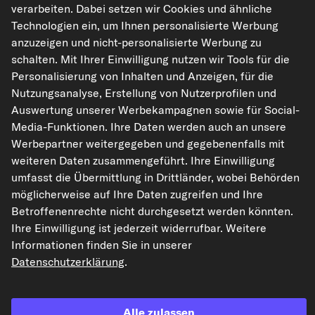
verarbeiten. Dabei setzen wir Cookies und ähnliche
Der Artikel ist universell verwendbar
Technologien ein, um Ihnen personalisierte Werbung
anzuzeigen und nicht-personalisierte Werbung zu
schalten. Mit Ihrer Einwilligung nutzen wir Tools für die
In den Warenkorb
Personalisierung von Inhalten und Anzeigen, für die
Nutzungsanalyse, Erstellung von Nutzerprofilen und
Auf den Merkzettel
Auswertung unserer Werbekampagnen sowie für Social-
Media-Funktionen. Ihre Daten werden auch an unsere
Werbepartner weitergegeben und gegebenenfalls mit
Zur Detailseite
weiteren Daten zusammengeführt. Ihre Einwilligung
umfasst die Übermittlung in Drittländer, wobei Behörden
Universal Sicherheitsstecker.Eigenschaften:passend f
möglicherweise auf Ihre Daten zugreifen und Ihre
ür 12 V Kfz-Anschlussbuchse und NormsteckdosenDIN
Stecker mit eingebauter Sicherung 8AFarbe: schwarzM
Betroffenenrechte nicht durchgesetzt werden könnten.
aterial: KunststoffMaße: Ø 15 x 80 mmVerpackung...
Ihre Einwilligung ist jederzeit widerrufbar. Weitere
Informationen finden Sie in unserer
Datenschutzerklärung
.
HPAUTO Stecker 7.-pol. Metall
Art.-Nr. 28430
Alle zulassen