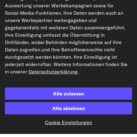
Rechtliches
Auswertung unserer Werbekampagnen sowie für
Social-Media-Funktionen. Ihre Daten werden auch an
unsere Werbepartner weitergegeben und
gegebenenfalls mit weiteren Daten zusammengeführt.
Akzeptierte Zahlungsarten
Ihre Einwilligung umfasst die Übermittlung in
Drittländer, wobei Behörden möglicherweise auf Ihre
Vorkasse
Daten zugreifen und Ihre Betroffenenrechte nicht
durchgesetzt werden könnten. Ihre Einwilligung ist
Unsere Versandpartner
jederzeit widerrufbar. Weitere Informationen finden Sie
in unserer
Datenschutzerklärung
.
Alle zulassen
Alle ablehnen
kfzteile24.de
carpardoo.nl
carpardoo.fr
Cookie Einstellungen
carpardoo.dk