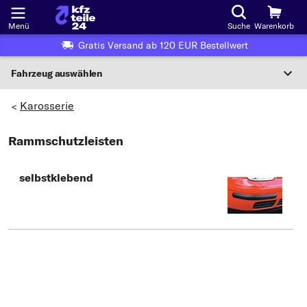
Menü
Suche
Warenkorb
Gratis Versand ab 120 EUR Bestellwert
Fahrzeug auswählen
Nationaler Code
Karosserie
>
Rammschutzleisten
Wo finde ich die?
Fahrzeug auswählen
selbstklebend
Oder
Oder Fahrzeugauswahl nach Kriterien:
Hersteller wählen
Modell wählen