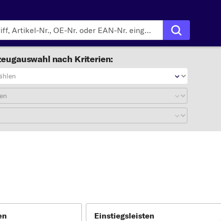
eugauswahl nach Kriterien:
ählen
en
en
Einstiegsleisten