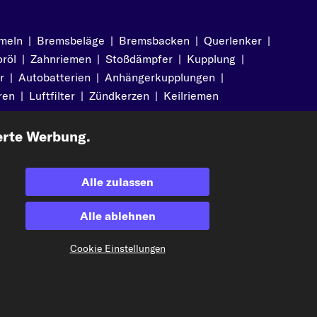
meln
|
Bremsbeläge
|
Bremsbacken
|
Querlenker
|
röl
|
Zahnriemen
|
Stoßdämpfer
|
Kupplung
|
r
|
Autobatterien
|
Anhängerkupplungen
|
ren
|
Luftfilter
|
Zündkerzen
|
Keilriemen
erte Werbung.
Alle zulassen
Akzeptierte Zahlungsarten
Alle ablehnen
Cookie Einstellungen
Vorkasse
Unsere Versandpartner