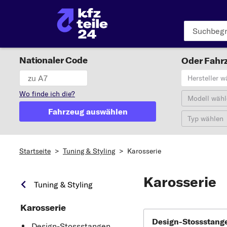
Nationaler Code
Oder Fahrz
Hersteller w
Wo finde ich die?
Modell wähl
Fahrzeug auswählen
Typ wählen
Startseite
>
Tuning & Styling
>
Karosserie
Karosserie
Tuning & Styling
Karosserie
Design-Stossstang
Design-Stossstangen