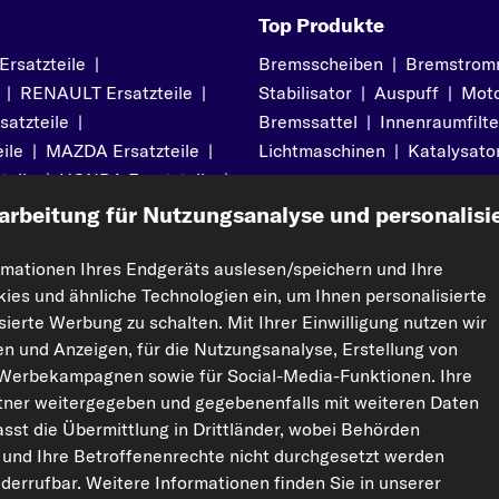
Top Produkte
satzteile
|
Bremsscheiben
|
Bremstrom
|
RENAULT Ersatzteile
|
Stabilisator
|
Auspuff
|
Moto
atzteile
|
Bremssattel
|
Innenraumfilte
ile
|
MAZDA Ersatzteile
|
Lichtmaschinen
|
Katalysato
teile
|
HONDA Ersatzteile
|
arbeitung für Nutzungsanalyse und personalisi
rmationen Ihres Endgeräts auslesen/speichern und Ihre
kies und ähnliche Technologien ein, um Ihnen personalisierte
pport
Rechtliches
ierte Werbung zu schalten. Mit Ihrer Einwilligung nutzen wir
Impressum
ten und Anzeigen, für die Nutzungsanalyse, Erstellung von
Datenschutz
 Werbekampagnen sowie für Social-Media-Funktionen. Ihre
ner weitergegeben und gegebenenfalls mit weiteren Daten
AGBs
sst die Übermittlung in Drittländer, wobei Behörden
Widerrufsrecht
 und Ihre Betroffenenrechte nicht durchgesetzt werden
Garantie
Cookie-Einstellungen
widerrufbar. Weitere Informationen finden Sie in unserer