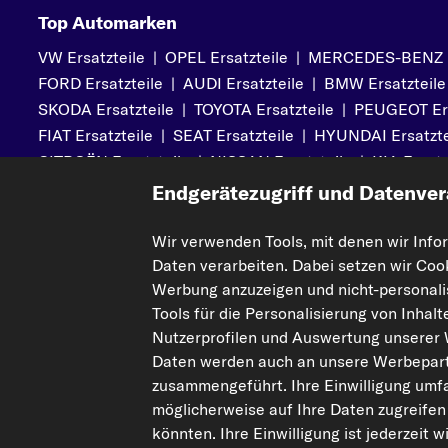
Top Automarken
VW Ersatzteile
|
OPEL Ersatzteile
|
MERCEDES-BENZ Er
FORD Ersatzteile
|
AUDI Ersatzteile
|
BMW Ersatzteile
SKODA Ersatzteile
|
TOYOTA Ersatzteile
|
PEUGEOT Ers
FIAT Ersatzteile
|
SEAT Ersatzteile
|
HYUNDAI Ersatzte
CITROËN Ersatzteile
|
NISSAN Ersatzteile
|
KIA Ersatz
MITSUBISHI Ersatzteile
|
VOLVO Ersatzteile
Endgerätezugriff und Datenver
Wir verwenden Tools, mit denen wir Info
Daten verarbeiten. Dabei setzen wir Coo
Mehr von kfzteile24
Hilfe & Su
Werbung anzuzeigen und nicht-personalis
Über uns
Kontakt
Tools für die Personalisierung von Inhal
Karriere
FAQs
Nutzerprofilen und Auswertung unserer
Daten werden auch an unsere Werbepart
Corporate Website
Zahlung
zusammengeführt. Ihre Einwilligung umfa
Gutscheine
Versandinfo
möglicherweise auf Ihre Daten zugreifen
Sicherheit
Retouren & 
könnten. Ihre Einwilligung ist jederzeit 