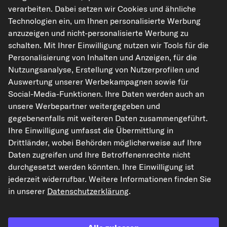
verarbeiten. Dabei setzen wir Cookies und ähnliche
Technologien ein, um Ihnen personalisierte Werbung
anzuzeigen und nicht-personalisierte Werbung zu
schalten. Mit Ihrer Einwilligung nutzen wir Tools für die
kfzteile24.de
carpardoo.nl
carpardoo.fr
Personalisierung von Inhalten und Anzeigen, für die
carpardoo.dk
Nutzungsanalyse, Erstellung von Nutzerprofilen und
Auswertung unserer Werbekampagnen sowie für
Social-Media-Funktionen. Ihre Daten werden auch an
unsere Werbepartner weitergegeben und
Die hier dargestellten Daten, insbesondere die gesamte Datenbank, dürfen
gegebenenfalls mit weiteren Daten zusammengeführt.
nicht vervielfältigt werden. Die Vervielfältigung und Verbreitung der Daten und
der Datenbank ohne vorherige Einwilligung von TecAlliance und/oder die
Ihre Einwilligung umfasst die Übermittlung in
Einbeziehung Dritter in solche Aktivitäten ist streng verboten. Jegliche
Drittländer, wobei Behörden möglicherweise auf Ihre
unautorisierte Nutzung von Inhalten stellt eine Verletzung des Urheberrechts
dar und kann rechtliche Schritte nach sich ziehen.
Daten zugreifen und Ihre Betroffenenrechte nicht
durchgesetzt werden könnten. Ihre Einwilligung ist
Vertrag widerrufen
jederzeit widerrufbar. Weitere Informationen finden Sie
in unserer
Datenschutzerklärung
.
© 2026 kfzteile24 GmbH - Alle Rechte vorbehalten.