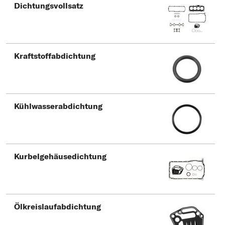
Typ wählen
Dichtungsvollsatz
Kraftstoffabdichtung
Kühlwasserabdichtung
Kurbelgehäusedichtung
Ölkreislaufabdichtung