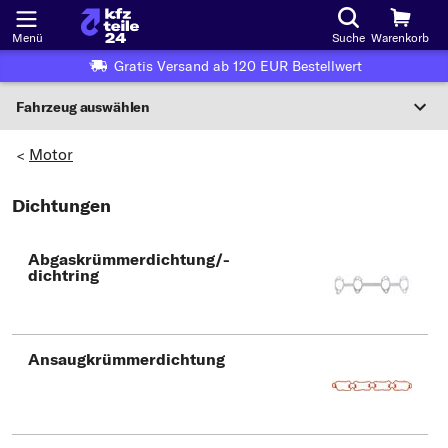
Menü
Suche
Warenkorb
Gratis Versand ab 120 EUR Bestellwert
Fahrzeug auswählen
Nationaler Code
Motor
>
Dichtungen
Wo finde ich die?
Fahrzeug auswählen
Abgaskrümmerdichtung/-
dichtring
Oder
Oder Fahrzeugauswahl nach Kriterien:
Hersteller wählen
Ansaugkrümmerdichtung
Modell wählen