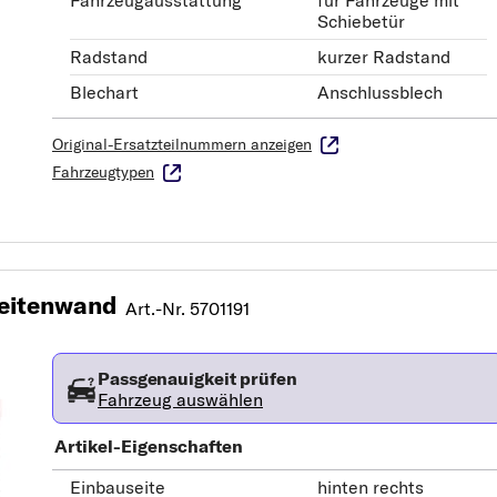
Fahrzeugausstattung
für Fahrzeuge mit
Schiebetür
Radstand
kurzer Radstand
Blechart
Anschlussblech
Original-Ersatzteilnummern anzeigen
Fahrzeugtypen
eitenwand
Art.-Nr. 5701191
Passgenauigkeit prüfen
Fahrzeug auswählen
Artikel-Eigenschaften
Einbauseite
hinten rechts