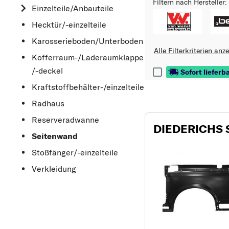
Filtern nach Hersteller:
Einzelteile/Anbauteile
Hecktür/-einzelteile
Karosserieboden/Unterboden
Alle Filterkriterien anz
Kofferraum-/Laderaumklappe
/-deckel
Sofort lieferb
Kraftstoffbehälter-/einzelteile
Radhaus
Reserveradwanne
DIEDERICHS 
Seitenwand
Stoßfänger/-einzelteile
Verkleidung