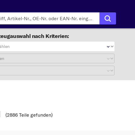
eugauswahl nach Kriterien:
ählen
en
d
(2886 Teile gefunden
)