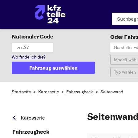
Nationaler Code
Oder Fahrz
Hersteller w
Wo finde ich die?
Modell wähl
Fahrzeug auswählen
Typ wählen
Startseite
>
Karosserie
>
Fahrzeugheck
>
Seitenwand
Seitenwan
Karosserie
Fahrzeugheck