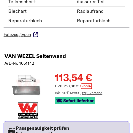
Teilabschnitt
äusserer Teil
Blechart
Radlaufrand
Reparaturblech
Reparaturblech
Fahrzeugtypen
VAN WEZEL Seitenwand
Art.-Nr. 1651142
113,54 €
UVP: 258,00 €
-55%
inkl. 20% MwSt.,
zzgl. Versand
Sofort lieferbar
Passgenauigkeit prüfen