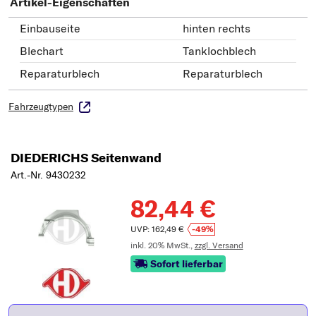
Artikel-Eigenschaften
Einbauseite
hinten rechts
Blechart
Tanklochblech
Reparaturblech
Reparaturblech
Fahrzeugtypen
DIEDERICHS Seitenwand
Art.-Nr. 9430232
82,44 €
UVP: 162,49 €
-49%
inkl. 20% MwSt.,
zzgl. Versand
Sofort lieferbar