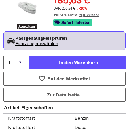
185,63 €
UVP: 253,24 €
-26%
inkl. 20% MwSt.,
zzgl. Versand
Sofort lieferbar
Passgenauigkeit prüfen
Fahrzeug auswählen
In den Warenkorb
Auf den Merkzettel
Zur Detailseite
Artikel-Eigenschaften
Kraftstoffart
Benzin
Kraftstoffart
Diesel