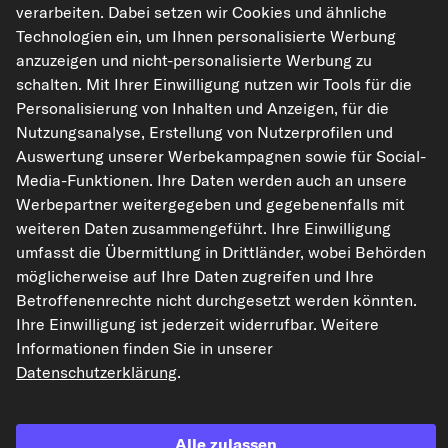
verarbeiten. Dabei setzen wir Cookies und ähnliche
Auf den Merkzettel
Technologien ein, um Ihnen personalisierte Werbung
anzuzeigen und nicht-personalisierte Werbung zu
Zur Detailseite
schalten. Mit Ihrer Einwilligung nutzen wir Tools für die
Personalisierung von Inhalten und Anzeigen, für die
Artikel-Eigenschaften
Nutzungsanalyse, Erstellung von Nutzerprofilen und
Auswertung unserer Werbekampagnen sowie für Social-
Einbauseite
links
Media-Funktionen. Ihre Daten werden auch an unsere
Werbepartner weitergegeben und gegebenenfalls mit
Original-Ersatzteilnummern anzeigen
weiteren Daten zusammengeführt. Ihre Einwilligung
Fahrzeugtypen
umfasst die Übermittlung in Drittländer, wobei Behörden
möglicherweise auf Ihre Daten zugreifen und Ihre
Betroffenenrechte nicht durchgesetzt werden könnten.
ELRING Dichtung, Kraftstoffbehälter
Ihre Einwilligung ist jederzeit widerrufbar. Weitere
Art.-Nr. 916.200
Informationen finden Sie in unserer
13,23 €
Datenschutzerklärung
.
UVP: 17,64 €
-25%
inkl. 20% MwSt.,
zzgl. Versand
Alle zulassen