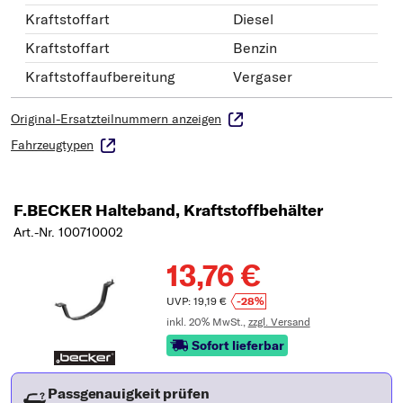
Kraftstoffart
Diesel
Kraftstoffart
Benzin
Kraftstoffaufbereitung
Vergaser
Original-Ersatzteilnummern anzeigen
Fahrzeugtypen
F.BECKER Halteband, Kraftstoffbehälter
Art.-Nr. 100710002
13,76 €
UVP: 19,19 €
-28%
inkl. 20% MwSt.,
zzgl. Versand
Sofort lieferbar
Passgenauigkeit prüfen