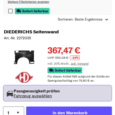
Typ wählen
Weitere Filterkriterien anzeigen
Sofort lieferbar
Sortieren: Beste Ergebnisse
DIEDERICHS Seitenwand
Art.-Nr. 2272035
367,47 €
UVP: 550,08 €
-33%
inkl. 20% MwSt.,
zzgl. Versand
Sofort lieferbar
Für diesen Artikel fällt aufgrund der Größe ein
Sperrgutaufschlag von 79,80 € an.
Passgenauigkeit prüfen
Fahrzeug auswählen
In den Warenkorb