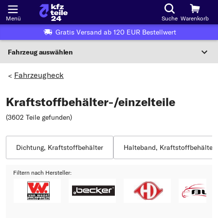
Menü
Suche
Warenkorb
Gratis Versand ab 120 EUR Bestellwert
Fahrzeug auswählen
Nationaler Code
Fahrzeugheck
>
Kraftstoffbehälter-/einzelteile
Wo finde ich die?
(3602 Teile gefunden
)
Fahrzeug auswählen
Oder
Dichtung, Kraftstoffbehälter
Halteband, Kraftstoffbehälter
Oder Fahrzeugauswahl nach Kriterien:
Filtern nach Hersteller:
Hersteller wählen
Modell wählen