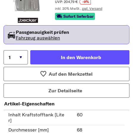
UVP: 204,79 €
-9%
inkl. 20% MwSt.,
zzgl. Versand
Sofort lieferbar
Passgenauigkeit prüfen
Fahrzeug auswählen
In den Warenkorb
Auf den Merkzettel
Zur Detailseite
Artikel-Eigenschaften
Inhalt Kraftstofftank [Lite
60
r]
Durchmesser [mm]
68