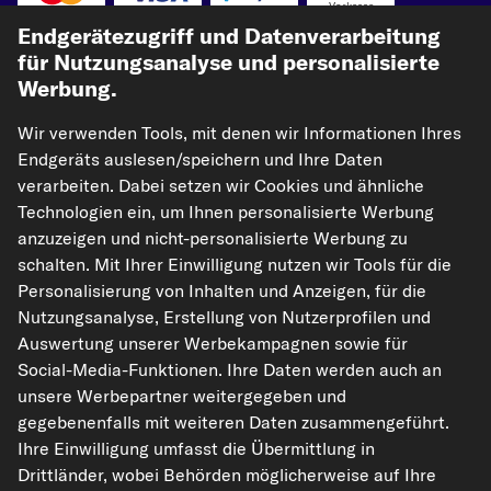
Vorkasse
Endgerätezugriff und Datenverarbeitung
Unsere Versandpartner
für Nutzungsanalyse und personalisierte
Werbung.
Wir verwenden Tools, mit denen wir Informationen Ihres
Endgeräts auslesen/speichern und Ihre Daten
verarbeiten. Dabei setzen wir Cookies und ähnliche
Technologien ein, um Ihnen personalisierte Werbung
anzuzeigen und nicht-personalisierte Werbung zu
schalten. Mit Ihrer Einwilligung nutzen wir Tools für die
kfzteile24.de
carpardoo.nl
carpardoo.fr
Personalisierung von Inhalten und Anzeigen, für die
carpardoo.dk
Nutzungsanalyse, Erstellung von Nutzerprofilen und
Auswertung unserer Werbekampagnen sowie für
Social-Media-Funktionen. Ihre Daten werden auch an
unsere Werbepartner weitergegeben und
Die hier dargestellten Daten, insbesondere die gesamte Datenbank, dürfen
gegebenenfalls mit weiteren Daten zusammengeführt.
nicht vervielfältigt werden. Die Vervielfältigung und Verbreitung der Daten und
der Datenbank ohne vorherige Einwilligung von TecAlliance und/oder die
Ihre Einwilligung umfasst die Übermittlung in
Einbeziehung Dritter in solche Aktivitäten ist streng verboten. Jegliche
Drittländer, wobei Behörden möglicherweise auf Ihre
unautorisierte Nutzung von Inhalten stellt eine Verletzung des Urheberrechts