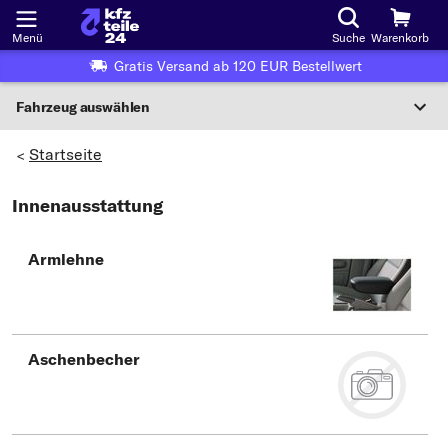
Menü
Suche
Warenkorb
Gratis Versand ab 120 EUR Bestellwert
Fahrzeug auswählen
Nationaler Code
Startseite
>
Innenausstattung
Wo finde ich die?
Fahrzeug auswählen
Armlehne
Oder
Oder Fahrzeugauswahl nach Kriterien:
Hersteller wählen
Aschenbecher
Modell wählen