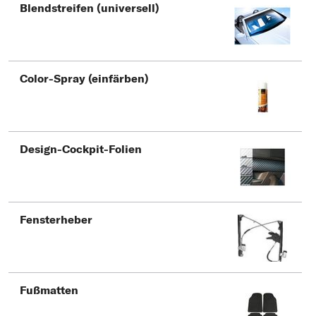
Typ wählen
Blendstreifen (universell)
Color-Spray (einfärben)
Design-Cockpit-Folien
Fensterheber
Fußmatten