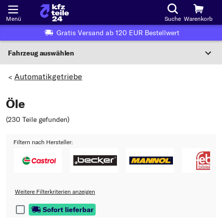
Menü
Suche
Warenkorb
Gratis Versand ab 120 EUR Bestellwert
Fahrzeug auswählen
Nationaler Code
Automatikgetriebe
>
Öle
Wo finde ich die?
(230 Teile gefunden
)
Fahrzeug auswählen
Filtern nach Hersteller:
Oder
Oder Fahrzeugauswahl nach Kriterien:
Hersteller wählen
Weitere Filterkriterien anzeigen
Modell wählen
Sofort lieferbar