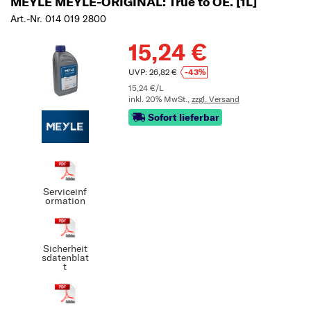
MEYLE MEYLE-ORIGINAL: True to OE. [1L]
Art.-Nr. 014 019 2800
15,24 €
UVP: 26,82 €
-43%
15,24 €/L
inkl. 20% MwSt.,
zzgl. Versand
Sofort lieferbar
Serviceinf
ormation
Sicherheit
sdatenblat
t