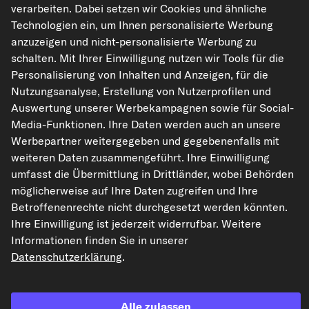
verarbeiten. Dabei setzen wir Cookies und ähnliche
Sicherheit
Technologien ein, um Ihnen personalisierte Werbung
sdatenblat
t
anzuzeigen und nicht-personalisierte Werbung zu
schalten. Mit Ihrer Einwilligung nutzen wir Tools für die
Personalisierung von Inhalten und Anzeigen, für die
Serviceinf
Nutzungsanalyse, Erstellung von Nutzerprofilen und
ormation
Auswertung unserer Werbekampagnen sowie für Social-
Media-Funktionen. Ihre Daten werden auch an unsere
Produktinf
Werbepartner weitergegeben und gegebenenfalls mit
ormation
weiteren Daten zusammengeführt. Ihre Einwilligung
umfasst die Übermittlung in Drittländer, wobei Behörden
möglicherweise auf Ihre Daten zugreifen und Ihre
Produktinf
ormation
Betroffenenrechte nicht durchgesetzt werden könnten.
Ihre Einwilligung ist jederzeit widerrufbar. Weitere
Informationen finden Sie in unserer
Sicherheit
Datenschutzerklärung
.
sdatenblat
t
Alle zulassen