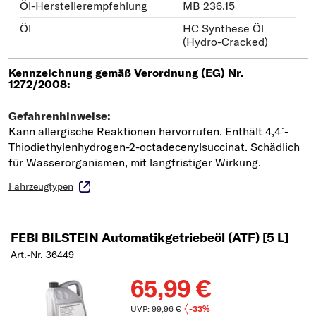
Öl-Herstellerempfehlung
MB 236.15
Öl
HC Synthese Öl
(Hydro-Cracked)
Fahrzeugtypen
FEBI BILSTEIN Automatikgetriebeöl (ATF) [5 L]
Art.-Nr. 36449
65,99 €
UVP: 99,96 €
-33%