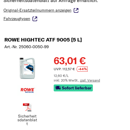
Original-Ersatzteilnummern anzeigen
Fahrzeugtypen
ROWE HIGHTEC ATF 9005 [5 L]
Art.-Nr. 25060-0050-99
63,01 €
UVP: 112,57 €
-44%
12,60 €/L
inkl. 20% MwSt.,
zzgl. Versand
Sofort lieferbar
Sicherheit
sdatenblat
t