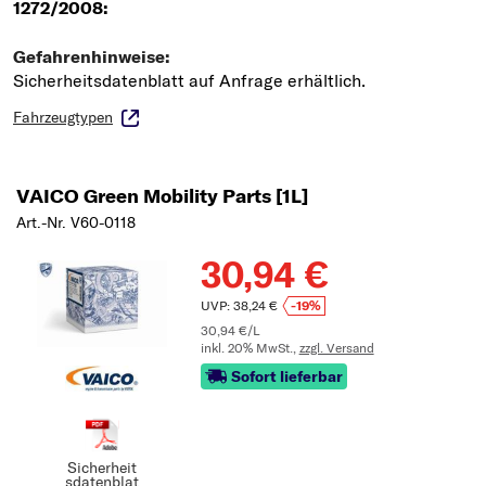
Fahrzeugtypen
VAICO Green Mobility Parts [1L]
Art.-Nr. V60-0118
30,94 €
UVP: 38,24 €
-19%
30,94 €/L
inkl. 20% MwSt.,
zzgl. Versand
Sofort lieferbar
Sicherheit
sdatenblat