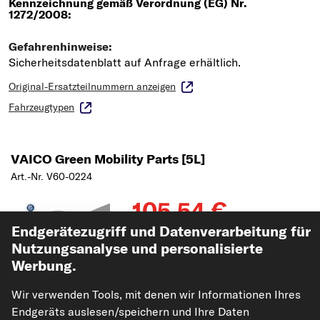
Original-Ersatzteilnummern anzeigen
Fahrzeugtypen
VAICO Green Mobility Parts [5L]
Art.-Nr. V60-0224
105,54 €
Endgerätezugriff und Datenverarbeitung für
UVP: 180,95 €
-41%
Nutzungsanalyse und personalisierte
21,11 €/L
inkl. 20% MwSt.,
zzgl. Versand
Werbung.
Sofort lieferbar
Wir verwenden Tools, mit denen wir Informationen Ihres
Endgeräts auslesen/speichern und Ihre Daten