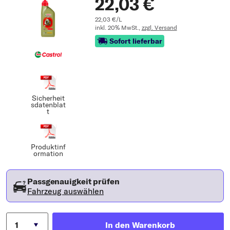
22,03 €
22,03 €/L
inkl. 20% MwSt.,
zzgl. Versand
Sofort lieferbar
Sicherheit
sdatenblat
t
Produktinf
ormation
Passgenauigkeit prüfen
Fahrzeug auswählen
In den Warenkorb