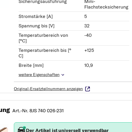
Sicherungsausführung
Mini-
Flachstecksicherung
Stromstärke [A]
5
Spannung bis [V]
32
Temperaturbereich von
-40
[°C]
Temperaturbereich bis [°
+125
C]
Breite [mm]
10,9
weitere Eigenschaften
Original-Ersatzteilnummern anzeigen
ung
Art.-Nr. 8JS 740 026-231
Der Artikel ist universell verwendbar