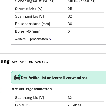
Sicherungsausführung
MIDI-Sicherung
Stromstärke [A]
25
Spannung bis [V]
32
Bolzenabstand [mm]
30
Bolzen-Ø [mm]
5
weitere Eigenschaften
rung
Art.-Nr. 1 987 529 037
Der Artikel ist universell verwendbar
Artikel-Eigenschaften
Spannung bis [V]
32
DIN/ISO
72581/3