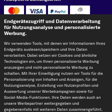
Vorkasse
Endgerätezugriff und Datenverarbeitung
Unsere Versandpartner
für Nutzungsanalyse und personalisierte
Werbung.
Wir verwenden Tools, mit denen wir Informationen Ihres
Endgeräts auslesen/speichern und Ihre Daten
verarbeiten. Dabei setzen wir Cookies und ähnliche
Technologien ein, um Ihnen personalisierte Werbung
anzuzeigen und nicht-personalisierte Werbung zu
schalten. Mit Ihrer Einwilligung nutzen wir Tools für die
kfzteile24.de
carpardoo.nl
carpardoo.fr
Personalisierung von Inhalten und Anzeigen, für die
carpardoo.dk
Nutzungsanalyse, Erstellung von Nutzerprofilen und
Auswertung unserer Werbekampagnen sowie für
Social-Media-Funktionen. Ihre Daten werden auch an
unsere Werbepartner weitergegeben und
Die hier dargestellten Daten, insbesondere die gesamte Datenbank, dürfen
gegebenenfalls mit weiteren Daten zusammengeführt.
nicht vervielfältigt werden. Die Vervielfältigung und Verbreitung der Daten und