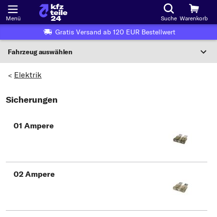
Menü
Suche
Warenkorb
Gratis Versand ab 120 EUR Bestellwert
Fahrzeug auswählen
Nationaler Code
Elektrik
>
Sicherungen
Wo finde ich die?
Fahrzeug auswählen
01 Ampere
Oder
Oder Fahrzeugauswahl nach Kriterien:
Hersteller wählen
02 Ampere
Modell wählen