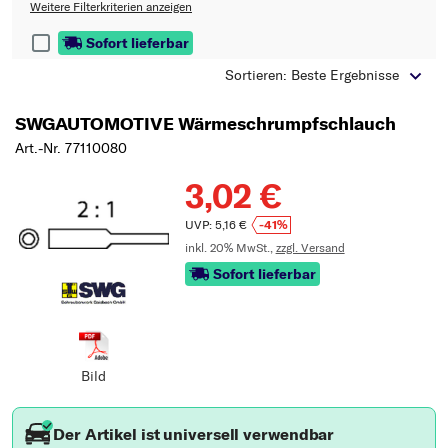
Typ wählen
Weitere Filterkriterien anzeigen
Sofort lieferbar
Sortieren: Beste Ergebnisse
SWGAUTOMOTIVE Wärmeschrumpfschlauch
Art.-Nr. 77110080
3,02 €
UVP: 5,16 €
-41%
inkl. 20% MwSt.,
zzgl. Versand
Sofort lieferbar
Bild
Der Artikel ist universell verwendbar