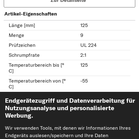
Artikel-Eigenschaften
Länge [mm]
125
Menge
9
Prüfzeichen
UL 224
Schrumpfrate
2:1
Temperaturbereich bis [°
125
C]
Temperaturbereich von [°
-55
C]
weitere Eigenschaften
Endgerätezugriff und Datenverarbeitung für
Nutzungsanalyse und personalisierte
Werbung.
HERTH+BUSS ELPARTS
Wärmeschrumpfschlauch
Wir verwenden Tools, mit denen wir Informationen Ihres
Art.-Nr. 51273017
Endgeräts auslesen/speichern und Ihre Daten