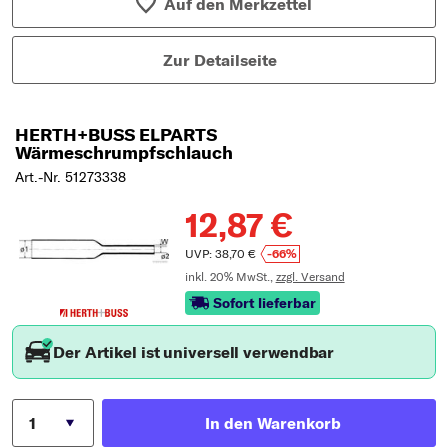
Auf den Merkzettel
Zur Detailseite
HERTH+BUSS ELPARTS
Wärmeschrumpfschlauch
Art.-Nr. 51273338
12,87 €
UVP: 38,70 €
-66%
inkl. 20% MwSt.,
zzgl. Versand
Sofort lieferbar
Der Artikel ist universell verwendbar
In den Warenkorb