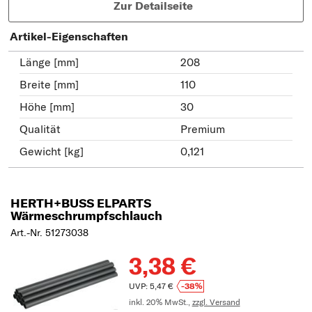
Zur Detailseite
Artikel-Eigenschaften
Länge [mm]
208
Breite [mm]
110
Höhe [mm]
30
Qualität
Premium
Gewicht [kg]
0,121
HERTH+BUSS ELPARTS
Wärmeschrumpfschlauch
Art.-Nr. 51273038
3,38 €
UVP: 5,47 €
-38%
inkl. 20% MwSt.,
zzgl. Versand