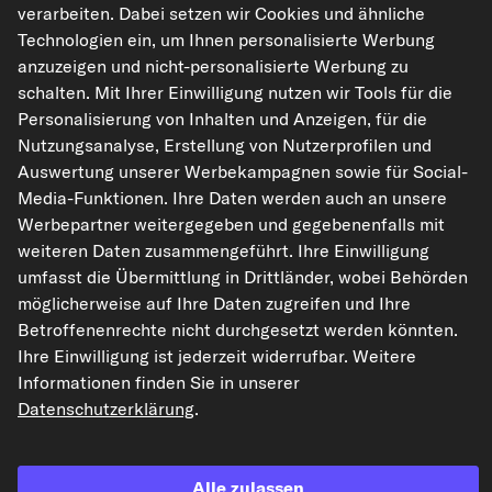
verarbeiten. Dabei setzen wir Cookies und ähnliche
4,93 €
Technologien ein, um Ihnen personalisierte Werbung
UVP: 5,38 €
-8%
anzuzeigen und nicht-personalisierte Werbung zu
inkl. 20% MwSt.,
zzgl. Versand
schalten. Mit Ihrer Einwilligung nutzen wir Tools für die
Lieferzeit: 2-3 Werktage
Personalisierung von Inhalten und Anzeigen, für die
Nutzungsanalyse, Erstellung von Nutzerprofilen und
Der Artikel ist universell verwendbar
Auswertung unserer Werbekampagnen sowie für Social-
Media-Funktionen. Ihre Daten werden auch an unsere
Werbepartner weitergegeben und gegebenenfalls mit
In den Warenkorb
weiteren Daten zusammengeführt. Ihre Einwilligung
umfasst die Übermittlung in Drittländer, wobei Behörden
möglicherweise auf Ihre Daten zugreifen und Ihre
Auf den Merkzettel
Betroffenenrechte nicht durchgesetzt werden könnten.
Ihre Einwilligung ist jederzeit widerrufbar. Weitere
Zur Detailseite
Informationen finden Sie in unserer
Datenschutzerklärung
.
Artikel-Eigenschaften
Temperaturbereich von [°
-55
C]
Alle zulassen