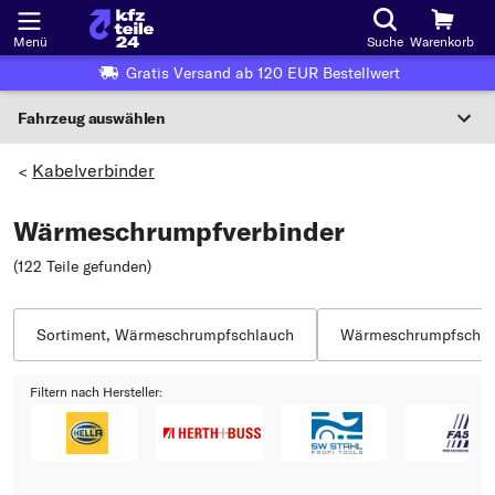
Menü
Suche
Warenkorb
Gratis Versand ab 120 EUR Bestellwert
Fahrzeug auswählen
Nationaler Code
Kabelverbinder
>
Wärmeschrumpfverbinder
Wo finde ich die?
(122 Teile gefunden
)
Fahrzeug auswählen
Oder
Sortiment, Wärmeschrumpfschlauch
Wärmeschrumpfschla
Oder Fahrzeugauswahl nach Kriterien:
Filtern nach Hersteller:
Hersteller wählen
Modell wählen