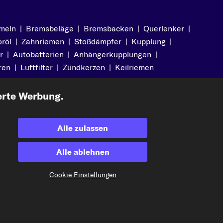
meln
|
Bremsbeläge
|
Bremsbacken
|
Querlenker
|
röl
|
Zahnriemen
|
Stoßdämpfer
|
Kupplung
|
r
|
Autobatterien
|
Anhängerkupplungen
|
ren
|
Luftfilter
|
Zündkerzen
|
Keilriemen
erte Werbung.
Alle zulassen
Akzeptierte Zahlungsarten
Alle ablehnen
Cookie Einstellungen
Vorkasse
Unsere Versandpartner