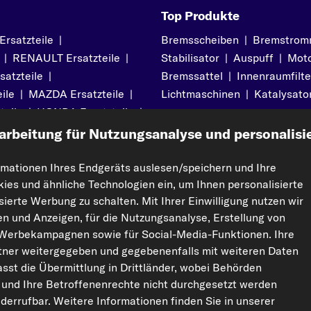
Top Produkte
satzteile
|
Bremsscheiben
|
Bremstrom
|
RENAULT Ersatzteile
|
Stabilisator
|
Auspuff
|
Moto
atzteile
|
Bremssattel
|
Innenraumfilte
ile
|
MAZDA Ersatzteile
|
Lichtmaschinen
|
Katalysato
teile
|
HONDA Ersatzteile
|
arbeitung für Nutzungsanalyse und personalisi
rmationen Ihres Endgeräts auslesen/speichern und Ihre
kies und ähnliche Technologien ein, um Ihnen personalisierte
pport
Rechtliches
ierte Werbung zu schalten. Mit Ihrer Einwilligung nutzen wir
Impressum
ten und Anzeigen, für die Nutzungsanalyse, Erstellung von
Datenschutz
 Werbekampagnen sowie für Social-Media-Funktionen. Ihre
ner weitergegeben und gegebenenfalls mit weiteren Daten
AGBs
sst die Übermittlung in Drittländer, wobei Behörden
Widerrufsrecht
 und Ihre Betroffenenrechte nicht durchgesetzt werden
Garantie
Cookie-Einstellungen
widerrufbar. Weitere Informationen finden Sie in unserer