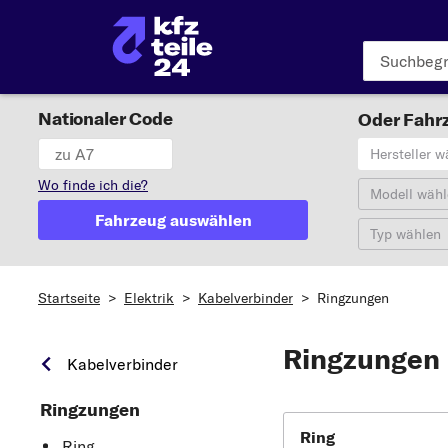
Nationaler Code
Oder Fahrz
Hersteller w
Wo finde ich die?
Modell wähl
Fahrzeug auswählen
Typ wählen
Startseite
>
Elektrik
>
Kabelverbinder
>
Ringzungen
Ringzungen
Kabelverbinder
Ringzungen
Ring
Ring