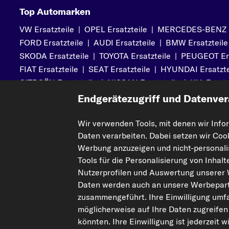
Top Automarken
VW Ersatzteile
|
OPEL Ersatzteile
|
MERCEDES-BENZ Er
FORD Ersatzteile
|
AUDI Ersatzteile
|
BMW Ersatzteile
SKODA Ersatzteile
|
TOYOTA Ersatzteile
|
PEUGEOT Ers
FIAT Ersatzteile
|
SEAT Ersatzteile
|
HYUNDAI Ersatzte
CITROËN Ersatzteile
|
NISSAN Ersatzteile
|
KIA Ersatz
MITSUBISHI Ersatzteile
|
VOLVO Ersatzteile
Endgerätezugriff und Datenver
Wir verwenden Tools, mit denen wir Info
Daten verarbeiten. Dabei setzen wir Coo
Mehr von kfzteile24
Hilfe & Su
Werbung anzuzeigen und nicht-personalis
Über uns
Kontakt
Tools für die Personalisierung von Inhal
Karriere
FAQs
Nutzerprofilen und Auswertung unserer
Daten werden auch an unsere Werbepart
Corporate Website
Zahlung
zusammengeführt. Ihre Einwilligung umfa
Gutscheine
Versandinfo
möglicherweise auf Ihre Daten zugreifen
Sicherheit
Retouren & 
könnten. Ihre Einwilligung ist jederzeit 