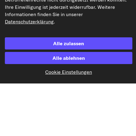
Ihre Einwilligung ist jederzeit widerrufbar. Weitere
Informationen finden Sie in unserer
Datenschutzerklärung
.
kfzteile24.de
carpardoo.nl
carpardoo.fr
carpardoo.dk
Alle zulassen
Alle ablehnen
Die hier dargestellten Daten, insbesondere die gesamte Datenbank, dürfen
nicht vervielfältigt werden. Die Vervielfältigung und Verbreitung der Daten und
Cookie Einstellungen
der Datenbank ohne vorherige Einwilligung von TecAlliance und/oder die
Einbeziehung Dritter in solche Aktivitäten ist streng verboten. Jegliche
unautorisierte Nutzung von Inhalten stellt eine Verletzung des Urheberrechts
dar und kann rechtliche Schritte nach sich ziehen.
Vertrag widerrufen
© 2026 kfzteile24 GmbH - Alle Rechte vorbehalten.