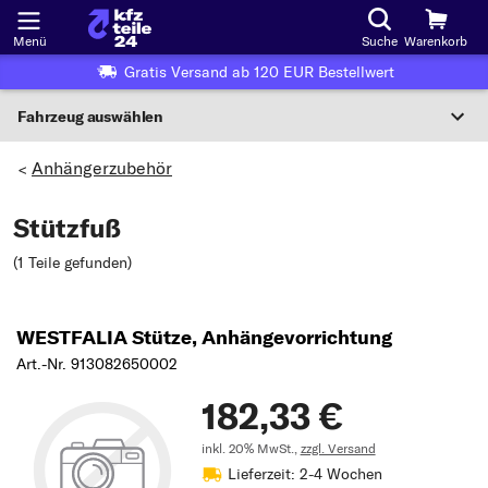
Menü
Suche
Warenkorb
Gratis Versand ab 120 EUR Bestellwert
Fahrzeug auswählen
Nationaler Code
Anhängerzubehör
>
Stützfuß
Wo finde ich die?
(1 Teile gefunden
)
Fahrzeug auswählen
Oder
WESTFALIA Stütze, Anhängevorrichtung
Oder Fahrzeugauswahl nach Kriterien:
Art.-Nr. 913082650002
Hersteller wählen
182,33 €
Modell wählen
inkl. 20% MwSt.,
zzgl. Versand
Lieferzeit: 2-4 Wochen