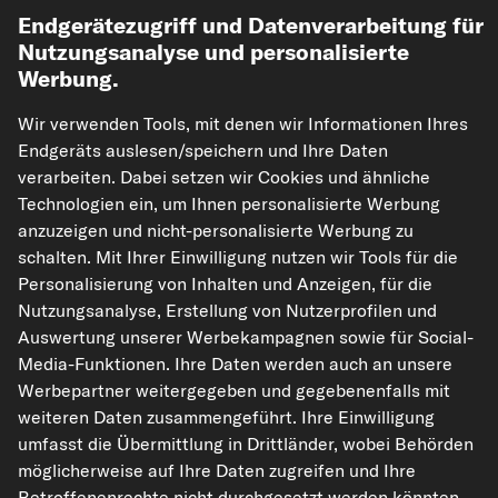
Endgerätezugriff und Datenverarbeitung für
Mehr von kfzteile24
Nutzungsanalyse und personalisierte
Werbung.
Hilfe & Support
Wir verwenden Tools, mit denen wir Informationen Ihres
Endgeräts auslesen/speichern und Ihre Daten
Rechtliches
verarbeiten. Dabei setzen wir Cookies und ähnliche
Technologien ein, um Ihnen personalisierte Werbung
anzuzeigen und nicht-personalisierte Werbung zu
Akzeptierte Zahlungsarten
schalten. Mit Ihrer Einwilligung nutzen wir Tools für die
Personalisierung von Inhalten und Anzeigen, für die
Nutzungsanalyse, Erstellung von Nutzerprofilen und
Vorkasse
Auswertung unserer Werbekampagnen sowie für Social-
Media-Funktionen. Ihre Daten werden auch an unsere
Unsere Versandpartner
Werbepartner weitergegeben und gegebenenfalls mit
weiteren Daten zusammengeführt. Ihre Einwilligung
umfasst die Übermittlung in Drittländer, wobei Behörden
möglicherweise auf Ihre Daten zugreifen und Ihre
Betroffenenrechte nicht durchgesetzt werden könnten.