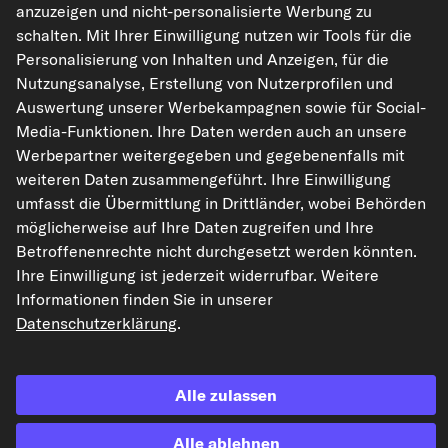
anzuzeigen und nicht-personalisierte Werbung zu
kfzteile24.de
carpardoo.nl
carpardoo.fr
schalten. Mit Ihrer Einwilligung nutzen wir Tools für die
carpardoo.dk
Personalisierung von Inhalten und Anzeigen, für die
Nutzungsanalyse, Erstellung von Nutzerprofilen und
Auswertung unserer Werbekampagnen sowie für Social-
Media-Funktionen. Ihre Daten werden auch an unsere
Die hier dargestellten Daten, insbesondere die gesamte Datenbank, dürfen
Werbepartner weitergegeben und gegebenenfalls mit
nicht vervielfältigt werden. Die Vervielfältigung und Verbreitung der Daten und
der Datenbank ohne vorherige Einwilligung von TecAlliance und/oder die
weiteren Daten zusammengeführt. Ihre Einwilligung
Einbeziehung Dritter in solche Aktivitäten ist streng verboten. Jegliche
umfasst die Übermittlung in Drittländer, wobei Behörden
unautorisierte Nutzung von Inhalten stellt eine Verletzung des Urheberrechts
dar und kann rechtliche Schritte nach sich ziehen.
möglicherweise auf Ihre Daten zugreifen und Ihre
Betroffenenrechte nicht durchgesetzt werden könnten.
Vertrag widerrufen
Ihre Einwilligung ist jederzeit widerrufbar. Weitere
Informationen finden Sie in unserer
Datenschutzerklärung
.
© 2026 kfzteile24 GmbH - Alle Rechte vorbehalten.
Alle zulassen
¹„Gratis Versand“ oder „ohne Versandkosten“ entsprechen dem Wegfall der
Alle ablehnen