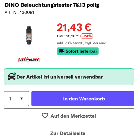
Typ wählen
DINO Beleuchtungstester 7&13 polig
Art.-Nr. 130081
21,43 €
UVP: 28,20 €
-24%
inkl. 20% MwSt.,
zzgl. Versand
Sofort lieferbar
Der Artikel ist universell verwendbar
In den Warenkorb
Auf den Merkzettel
Zur Detailseite