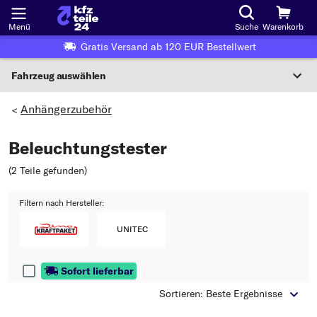
Menü
Suche
Warenkorb
Gratis Versand ab 120 EUR Bestellwert
Fahrzeug auswählen
Nationaler Code
Anhängerzubehör
>
Beleuchtungstester
Wo finde ich die?
(2 Teile gefunden
)
Fahrzeug auswählen
Filtern nach Hersteller:
Oder
Oder Fahrzeugauswahl nach Kriterien:
UNITEC
Hersteller wählen
Sofort lieferbar
Modell wählen
Sortieren: Beste Ergebnisse