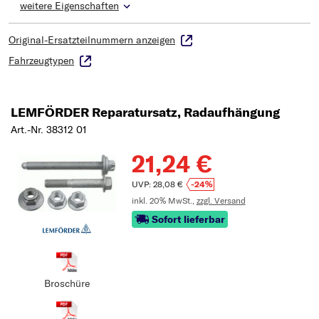
weitere Eigenschaften
Original-Ersatzteilnummern anzeigen
Fahrzeugtypen
LEMFÖRDER Reparatursatz, Radaufhängung
Art.-Nr. 38312 01
21,24 €
UVP: 28,08 €
-24%
inkl. 20% MwSt.,
zzgl. Versand
Sofort lieferbar
Broschüre