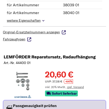
für Artikelnummer
38039 01
für Artikelnummer
38040 01
weitere Eigenschaften
Original-Ersatzteilnummern anzeigen
Fahrzeugtypen
LEMFÖRDER Reparatursatz, Radaufhängung
Art.-Nr. 44400 01
20,60 €
UVP: 37,08 €
-44%
inkl. 20% MwSt.,
zzgl. Versand
Sofort lieferbar
Passgenauigkeit prüfen