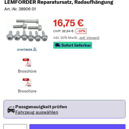
LEMFÖRDER Reparatursatz, Radaufhängung
Art.-Nr. 38906 01
16,75 €
UVP: 26,64 €
-37%
inkl. 20% MwSt.,
zzgl. Versand
Sofort lieferbar
Broschüre
Broschüre
Passgenauigkeit prüfen
Fahrzeug auswählen