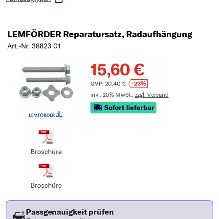
LEMFÖRDER Reparatursatz, Radaufhängung
Art.-Nr. 38823 01
15,60 €
UVP: 20,40 €
-23%
inkl. 20% MwSt.,
zzgl. Versand
Sofort lieferbar
Broschüre
Broschüre
Passgenauigkeit prüfen