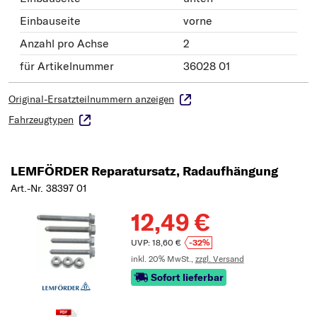
Einbauseite
vorne
Anzahl pro Achse
2
für Artikelnummer
36028 01
Original-Ersatzteilnummern anzeigen
Fahrzeugtypen
LEMFÖRDER Reparatursatz, Radaufhängung
Art.-Nr. 38397 01
12,49 €
UVP: 18,60 €
-32%
inkl. 20% MwSt.,
zzgl. Versand
Sofort lieferbar