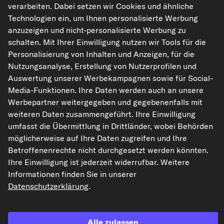
verarbeiten. Dabei setzen wir Cookies und ähnliche
Original-Ersatzteilnummern anzeigen
Technologien ein, um Ihnen personalisierte Werbung
anzuzeigen und nicht-personalisierte Werbung zu
Fahrzeugtypen
schalten. Mit Ihrer Einwilligung nutzen wir Tools für die
Personalisierung von Inhalten und Anzeigen, für die
Nutzungsanalyse, Erstellung von Nutzerprofilen und
LEMFÖRDER Reparatursatz, Radaufhängung
Auswertung unserer Werbekampagnen sowie für Social-
Art.-Nr. 38228 01
Media-Funktionen. Ihre Daten werden auch an unsere
30,10 €
Werbepartner weitergegeben und gegebenenfalls mit
weiteren Daten zusammengeführt. Ihre Einwilligung
UVP: 31,08 €
-3%
umfasst die Übermittlung in Drittländer, wobei Behörden
inkl. 20% MwSt.,
zzgl. Versand
möglicherweise auf Ihre Daten zugreifen und Ihre
Sofort lieferbar
Betroffenenrechte nicht durchgesetzt werden könnten.
Ihre Einwilligung ist jederzeit widerrufbar. Weitere
Informationen finden Sie in unserer
Datenschutzerklärung
.
Broschüre
Alle zulassen
Broschüre