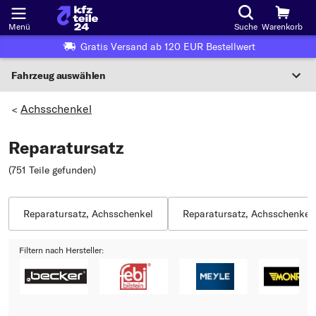
Menü
Suche
Warenkorb
Gratis Versand ab 120 EUR Bestellwert
Fahrzeug auswählen
Nationaler Code
Achsschenkel
>
Reparatursatz
Wo finde ich die?
(751 Teile gefunden
)
Fahrzeug auswählen
Oder
Reparatursatz, Achsschenkel
Reparatursatz, Achsschenkel
Oder Fahrzeugauswahl nach Kriterien:
Filtern nach Hersteller:
Hersteller wählen
Modell wählen