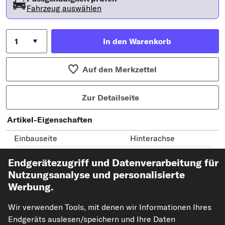
Fahrzeug auswählen
In den Warenkorb
Auf den Merkzettel
Zur Detailseite
Artikel-Eigenschaften
Einbauseite
Hinterachse
Einbauseite
beidseitig
Endgerätezugriff und Datenverarbeitung für
Anzahl pro Achse
2
Nutzungsanalyse und personalisierte
Werbung.
für Artikelnummer
36426 01
für Artikelnummer
42254 01
Wir verwenden Tools, mit denen wir Informationen Ihres
für Artikelnummer
45073 01
Endgeräts auslesen/speichern und Ihre Daten