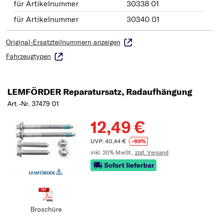
für Artikelnummer
30338 01
für Artikelnummer
30340 01
Original-Ersatzteilnummern anzeigen
Fahrzeugtypen
LEMFÖRDER Reparatursatz, Radaufhängung
Art.-Nr. 37479 01
12,49 €
UVP: 40,44 €
-69%
inkl. 20% MwSt.,
zzgl. Versand
Sofort lieferbar
Broschüre