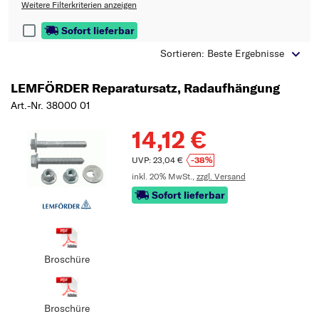
Typ wählen
Weitere Filterkriterien anzeigen
Sofort lieferbar
Sortieren: Beste Ergebnisse
LEMFÖRDER Reparatursatz, Radaufhängung
Art.-Nr. 38000 01
14,12 €
UVP: 23,04 €
-38%
inkl. 20% MwSt.,
zzgl. Versand
Sofort lieferbar
Broschüre
Broschüre