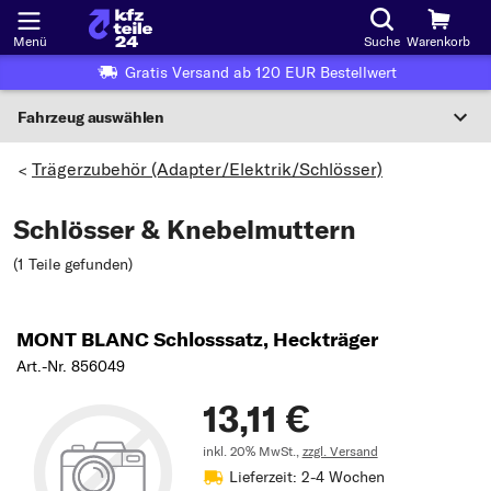
Menü
Suche
Warenkorb
Gratis Versand ab 120 EUR Bestellwert
Fahrzeug auswählen
Nationaler Code
Trägerzubehör (Adapter/Elektrik/Schlösser)
>
Schlösser & Knebelmuttern
Wo finde ich die?
(1 Teile gefunden
)
Fahrzeug auswählen
Oder
MONT BLANC Schlosssatz, Heckträger
Oder Fahrzeugauswahl nach Kriterien:
Art.-Nr. 856049
Hersteller wählen
13,11 €
Modell wählen
inkl. 20% MwSt.,
zzgl. Versand
Lieferzeit: 2-4 Wochen