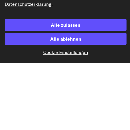
Datenschutzerklärung
.
kfzteile24.de
carpardoo.nl
carpardoo.fr
carpardoo.dk
Alle zulassen
Alle ablehnen
Cookie Einstellungen
Die hier dargestellten Daten, insbesondere die gesamte Datenbank, dürfen
nicht vervielfältigt werden. Die Vervielfältigung und Verbreitung der Daten und
der Datenbank ohne vorherige Einwilligung von TecAlliance und/oder die
Einbeziehung Dritter in solche Aktivitäten ist streng verboten. Jegliche
unautorisierte Nutzung von Inhalten stellt eine Verletzung des Urheberrechts
dar und kann rechtliche Schritte nach sich ziehen.
Vertrag widerrufen
© 2026 kfzteile24 GmbH - Alle Rechte vorbehalten.