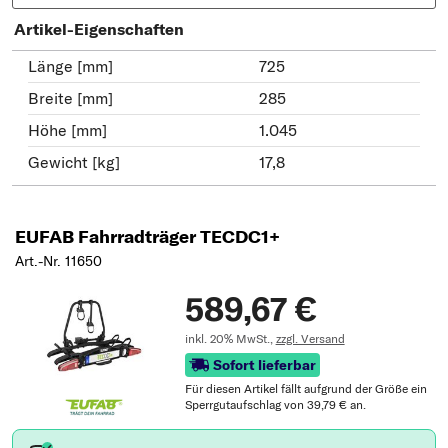
Artikel-Eigenschaften
Länge [mm]
725
Breite [mm]
285
Höhe [mm]
1.045
Gewicht [kg]
17,8
EUFAB Fahrradträger TECDC1+
Art.-Nr. 11650
589,67 €
inkl. 20% MwSt.,
zzgl. Versand
Sofort lieferbar
Für diesen Artikel fällt aufgrund der Größe ein
Sperrgutaufschlag von 39,79 € an.