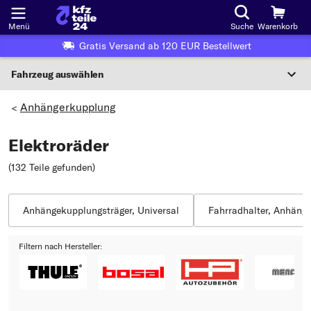
Menü
Suche
Warenkorb
Gratis Versand ab 120 EUR Bestellwert
Fahrzeug auswählen
Nationaler Code
Anhängerkupplung
>
Elektroräder
Wo finde ich die?
(132 Teile gefunden
)
Fahrzeug auswählen
Oder
Anhängekupplungsträger, Universal
Fahrradhalter, Anhäng
Oder Fahrzeugauswahl nach Kriterien:
Filtern nach Hersteller:
Hersteller wählen
Modell wählen