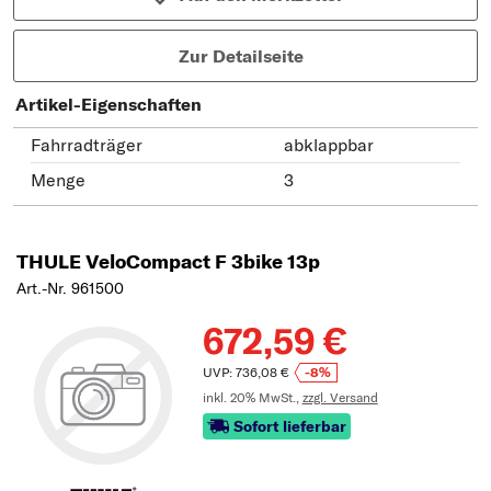
Zur Detailseite
Artikel-Eigenschaften
Fahrradträger
abklappbar
Menge
3
THULE VeloCompact F 3bike 13p
Art.-Nr. 961500
672,59 €
UVP: 736,08 €
-8%
inkl. 20% MwSt.,
zzgl. Versand
Sofort lieferbar