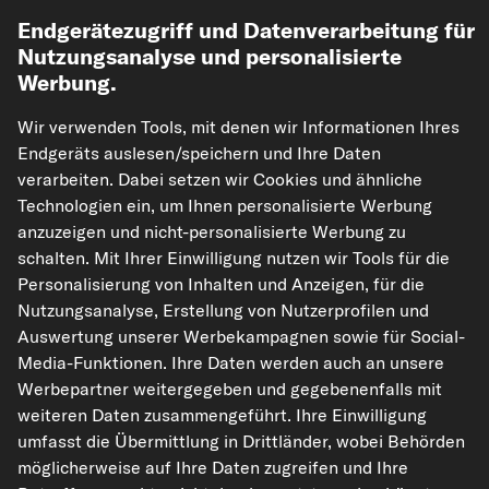
Endgerätezugriff und Datenverarbeitung für
Nutzungsanalyse und personalisierte
Werbung.
Wir verwenden Tools, mit denen wir Informationen Ihres
kfzteile24.de
carpardoo.nl
carpardoo.fr
Endgeräts auslesen/speichern und Ihre Daten
carpardoo.dk
verarbeiten. Dabei setzen wir Cookies und ähnliche
Technologien ein, um Ihnen personalisierte Werbung
anzuzeigen und nicht-personalisierte Werbung zu
schalten. Mit Ihrer Einwilligung nutzen wir Tools für die
Die hier dargestellten Daten, insbesondere die gesamte Datenbank, dürfen
Personalisierung von Inhalten und Anzeigen, für die
nicht vervielfältigt werden. Die Vervielfältigung und Verbreitung der Daten und
der Datenbank ohne vorherige Einwilligung von TecAlliance und/oder die
Nutzungsanalyse, Erstellung von Nutzerprofilen und
Einbeziehung Dritter in solche Aktivitäten ist streng verboten. Jegliche
Auswertung unserer Werbekampagnen sowie für Social-
unautorisierte Nutzung von Inhalten stellt eine Verletzung des Urheberrechts
dar und kann rechtliche Schritte nach sich ziehen.
Media-Funktionen. Ihre Daten werden auch an unsere
Werbepartner weitergegeben und gegebenenfalls mit
Vertrag widerrufen
weiteren Daten zusammengeführt. Ihre Einwilligung
umfasst die Übermittlung in Drittländer, wobei Behörden
möglicherweise auf Ihre Daten zugreifen und Ihre
© 2026 kfzteile24 GmbH - Alle Rechte vorbehalten.