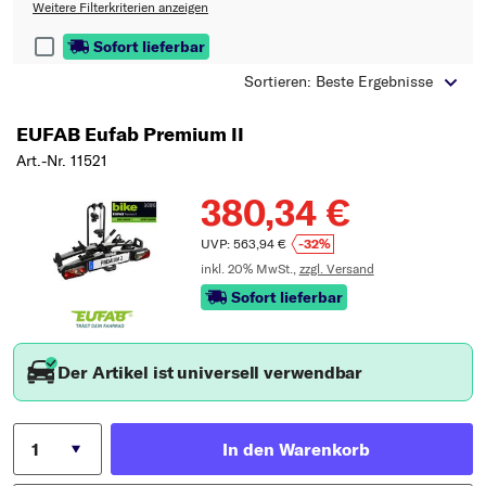
Typ wählen
Weitere Filterkriterien anzeigen
Sofort lieferbar
Sortieren: Beste Ergebnisse
EUFAB Eufab Premium II
Art.-Nr. 11521
380,34 €
UVP: 563,94 €
-32%
inkl. 20% MwSt.,
zzgl. Versand
Sofort lieferbar
Der Artikel ist universell verwendbar
In den Warenkorb