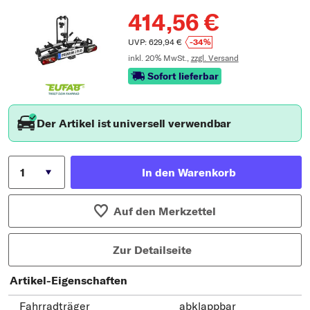
414,56 €
UVP: 629,94 €
-34%
inkl. 20% MwSt.,
zzgl. Versand
Sofort lieferbar
Der Artikel ist universell verwendbar
In den Warenkorb
Auf den Merkzettel
Zur Detailseite
Artikel-Eigenschaften
Fahrradträger
abklappbar