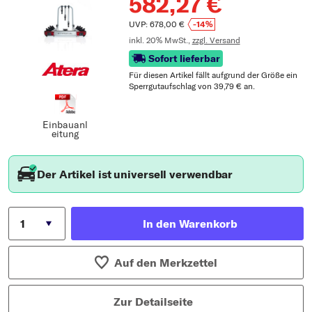
582,27 €
UVP: 678,00 €
-14%
inkl. 20% MwSt.,
zzgl. Versand
Sofort lieferbar
Für diesen Artikel fällt aufgrund der Größe ein
Sperrgutaufschlag von 39,79 € an.
Einbauanl
eitung
Der Artikel ist universell verwendbar
In den Warenkorb
Auf den Merkzettel
Zur Detailseite