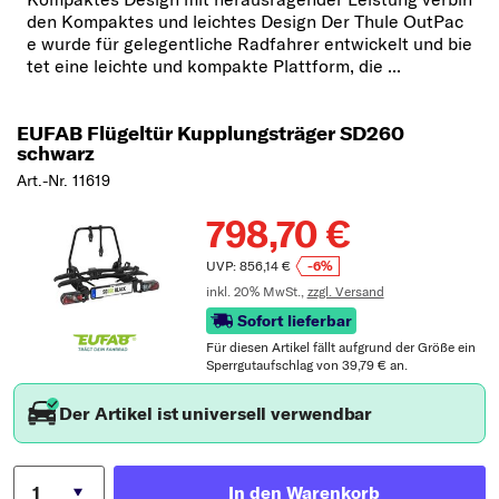
den Kompaktes und leichtes Design Der Thule OutPac
e wurde für gelegentliche Radfahrer entwickelt und bie
tet eine leichte und kompakte Plattform, die ...
EUFAB Flügeltür Kupplungsträger SD260
schwarz
Art.-Nr. 11619
798,70 €
UVP: 856,14 €
-6%
inkl. 20% MwSt.,
zzgl. Versand
Sofort lieferbar
Für diesen Artikel fällt aufgrund der Größe ein
Sperrgutaufschlag von 39,79 € an.
Der Artikel ist universell verwendbar
In den Warenkorb