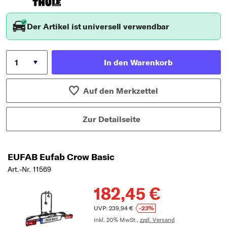
Der Artikel ist universell verwendbar
In den Warenkorb
Auf den Merkzettel
Zur Detailseite
EUFAB Eufab Crow Basic
Art.-Nr. 11569
182,45 €
UVP: 239,94 €
-23%
inkl. 20% MwSt.,
zzgl. Versand