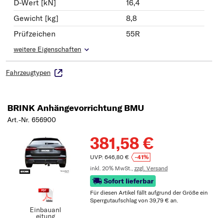
D-Wert [kN]
16,4
Gewicht [kg]
8,8
Prüfzeichen
55R
weitere Eigenschaften
Fahrzeugtypen
BRINK Anhängevorrichtung BMU
Art.-Nr. 656900
381,58 €
UVP: 646,80 €
-41%
inkl. 20% MwSt.,
zzgl. Versand
Sofort lieferbar
Für diesen Artikel fällt aufgrund der Größe ein
Sperrgutaufschlag von 39,79 € an.
Einbauanl
eitung