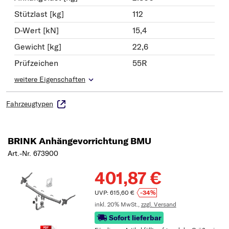
Stützlast [kg]
112
D-Wert [kN]
15,4
Gewicht [kg]
22,6
Prüfzeichen
55R
weitere Eigenschaften
Fahrzeugtypen
BRINK Anhängevorrichtung BMU
Art.-Nr. 673900
401,87 €
UVP: 615,60 €
-34%
inkl. 20% MwSt.,
zzgl. Versand
Sofort lieferbar