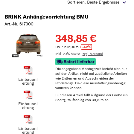
Typ wählen
Sortieren: Beste Ergebnisse
BRINK Anhängevorrichtung BMU
Art.-Nr. 617900
348,85 €
UVP: 612,00 €
-42%
inkl. 20% MwSt.,
zzgl. Versand
Sofort lieferbar
Die angegebene Montagezeit bezieht sich nur
auf den Artikel, nicht auf zusätzliche Arbeiten
wie Entfernen und Ausschneiden der
Einbauanl
eitung
Stoßstange. Da diese Ausstattungsabhängig
variieren können.
Für diesen Artikel fällt aufgrund der Größe ein
Sperrgutaufschlag von 39,79 € an.
Einbauanl
eitung
Einbauanl
eitung