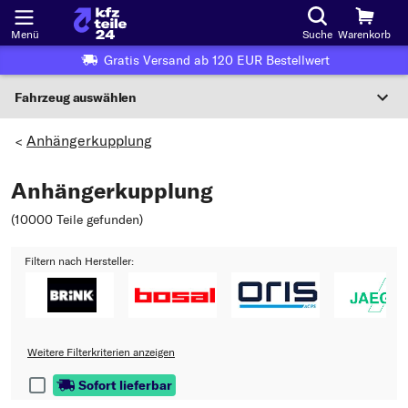
Menü
Suche
Warenkorb
Gratis Versand ab 120 EUR Bestellwert
Fahrzeug auswählen
Nationaler Code
Anhängerkupplung
>
Anhängerkupplung
Wo finde ich die?
(10000 Teile gefunden
)
Fahrzeug auswählen
Filtern nach Hersteller:
Oder
Oder Fahrzeugauswahl nach Kriterien:
Hersteller wählen
Weitere Filterkriterien anzeigen
Modell wählen
Sofort lieferbar