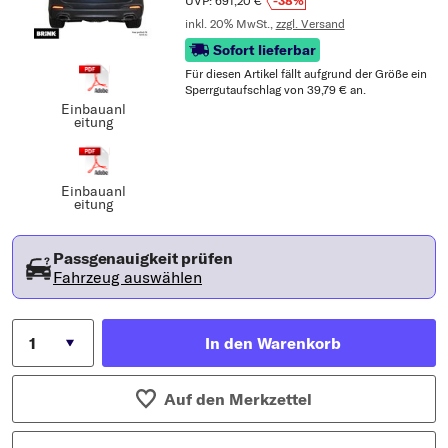
UVP: 691,20 €
-38%
inkl. 20% MwSt.,
zzgl. Versand
Sofort lieferbar
Für diesen Artikel fällt aufgrund der Größe ein
Sperrgutaufschlag von 39,79 € an.
Einbauanl
eitung
Einbauanl
eitung
Passgenauigkeit prüfen
Fahrzeug auswählen
In den Warenkorb
Auf den Merkzettel