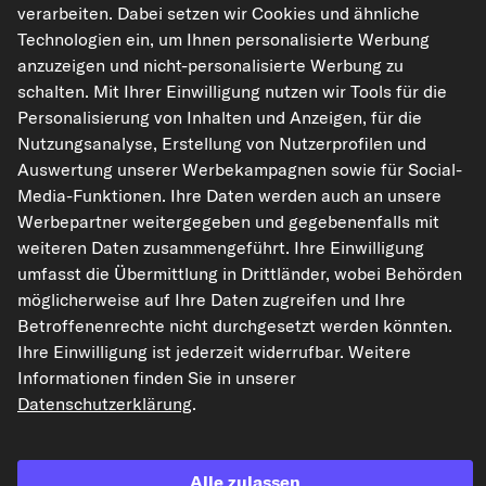
verarbeiten. Dabei setzen wir Cookies und ähnliche
Fahrzeugtypen
Technologien ein, um Ihnen personalisierte Werbung
anzuzeigen und nicht-personalisierte Werbung zu
schalten. Mit Ihrer Einwilligung nutzen wir Tools für die
BRINK Anhängevorrichtung
Personalisierung von Inhalten und Anzeigen, für die
Art.-Nr. 488600
Nutzungsanalyse, Erstellung von Nutzerprofilen und
Auswertung unserer Werbekampagnen sowie für Social-
135,78 €
Media-Funktionen. Ihre Daten werden auch an unsere
Werbepartner weitergegeben und gegebenenfalls mit
UVP: 271,20 €
-49%
weiteren Daten zusammengeführt. Ihre Einwilligung
inkl. 20% MwSt.,
zzgl. Versand
umfasst die Übermittlung in Drittländer, wobei Behörden
Sofort lieferbar
möglicherweise auf Ihre Daten zugreifen und Ihre
Die angegebene Montagezeit bezieht sich nur
auf den Artikel, nicht auf zusätzliche Arbeiten
Betroffenenrechte nicht durchgesetzt werden könnten.
wie Entfernen und Ausschneiden der
Einbauanl
Ihre Einwilligung ist jederzeit widerrufbar. Weitere
eitung
Stoßstange. Da diese Ausstattungsabhängig
variieren können.
Informationen finden Sie in unserer
Für diesen Artikel fällt aufgrund der Größe ein
Datenschutzerklärung
.
Sperrgutaufschlag von 39,79 € an.
Passgenauigkeit prüfen
Fahrzeug auswählen
Alle zulassen