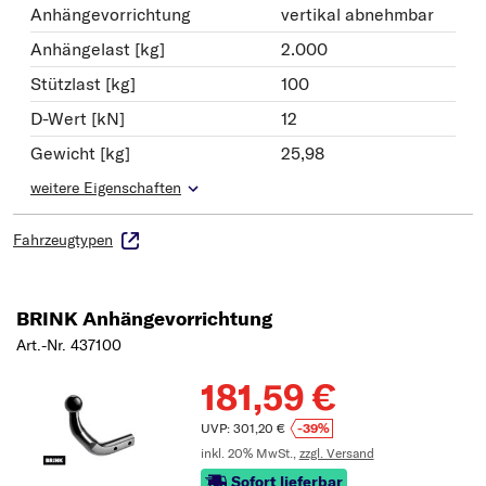
Anhängevorrichtung
vertikal abnehmbar
Anhängelast [kg]
2.000
Stützlast [kg]
100
D-Wert [kN]
12
Gewicht [kg]
25,98
weitere Eigenschaften
Fahrzeugtypen
BRINK Anhängevorrichtung
Art.-Nr. 437100
181,59 €
UVP: 301,20 €
-39%
inkl. 20% MwSt.,
zzgl. Versand
Sofort lieferbar