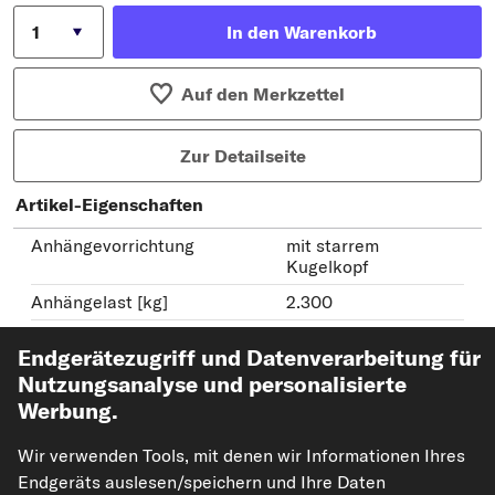
In den Warenkorb
Auf den Merkzettel
Zur Detailseite
Artikel-Eigenschaften
Anhängevorrichtung
mit starrem
Kugelkopf
Anhängelast [kg]
2.300
Stützlast [kg]
100
Endgerätezugriff und Datenverarbeitung für
D-Wert [kN]
12,4
Nutzungsanalyse und personalisierte
Gewicht [kg]
18,12
Werbung.
Prüfzeichen
55R
Wir verwenden Tools, mit denen wir Informationen Ihres
weitere Eigenschaften
Endgeräts auslesen/speichern und Ihre Daten