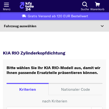
Menü
Suche
Warenkorb
Gratis Versand ab 120 EUR Bestellwert
Fahrzeug auswählen
Nationaler Code
RIO
Zylinderkopfdichtung
Wo finde ich die?
KIA RIO Zylinderkopfdichtung
Fahrzeug auswählen
Bitte wählen Sie Ihr KIA RIO-Modell aus, damit wir
Oder
Ihnen passende Ersatzteile präsentieren können.
Oder Fahrzeugauswahl nach Kriterien:
Hersteller wählen
Kriterien
Nationaler Code
Modell wählen
nach Kriterien