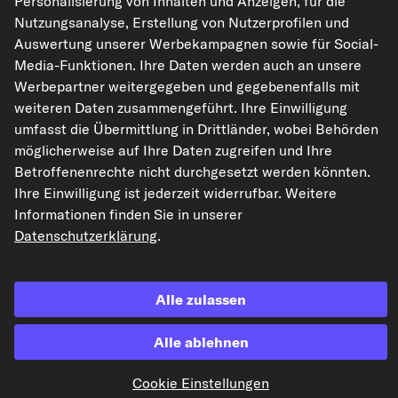
Personalisierung von Inhalten und Anzeigen, für die
Nutzungsanalyse, Erstellung von Nutzerprofilen und
Auswertung unserer Werbekampagnen sowie für Social-
Media-Funktionen. Ihre Daten werden auch an unsere
Die hier dargestellten Daten, insbesondere die gesamte Datenbank, dürfen
Werbepartner weitergegeben und gegebenenfalls mit
nicht vervielfältigt werden. Die Vervielfältigung und Verbreitung der Daten und
der Datenbank ohne vorherige Einwilligung von TecAlliance und/oder die
weiteren Daten zusammengeführt. Ihre Einwilligung
Einbeziehung Dritter in solche Aktivitäten ist streng verboten. Jegliche
umfasst die Übermittlung in Drittländer, wobei Behörden
unautorisierte Nutzung von Inhalten stellt eine Verletzung des Urheberrechts
dar und kann rechtliche Schritte nach sich ziehen.
möglicherweise auf Ihre Daten zugreifen und Ihre
Betroffenenrechte nicht durchgesetzt werden könnten.
Vertrag widerrufen
Ihre Einwilligung ist jederzeit widerrufbar. Weitere
Informationen finden Sie in unserer
Datenschutzerklärung
.
© 2026 kfzteile24 GmbH - Alle Rechte vorbehalten.
Alle zulassen
¹„Gratis Versand“ oder „ohne Versandkosten“ entsprechen dem Wegfall der
Alle ablehnen
deutschen Versandkostenpauschale von 6,90 €.
Cookie Einstellungen