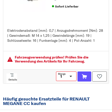
Sofort Lieferbar
Elektrodenabstand [mm]: 0,7 | Anzugsdrehmoment [Nm]: 28
Elektrodenabstand [mm]: 0,7
| Gewindemaß: M 14 x 1,25 | Gewindelänge [mm]: 19 |
Anzugsdrehmoment [Nm]: 28
Schlüsselweite: 16 | Funkenlage [mm]: 4 | Pol-Anzahl: 1
Gewindemaß: M 14 x 1,25
Gewindelänge [mm]: 19
Schlüsselweite: 16
Funkenlage [mm]: 4
Fahrzeugver­wendung prüfen! Prüfen Sie die
Pol-Anzahl: 1
Verwendung des Artikels für Ihr Fahrzeug.
Menge
Details
Häufig gesuchte Ersatzteile für RENAULT
MEGANE CC kaufen