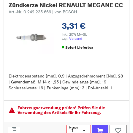
Zündkerze Nickel RENAULT MEGANE CC
Art.-Nr. 0 242 235 666
| von BOSCH
3,31 €
inkl. 20% MwSt.
zzgl.
Versand
Sofort Lieferbar
Elektrodenabstand [mm]: 0,9 | Anzugsdrehmoment [Nm]: 28
Elektrodenabstand [mm]: 0,9
| Gewindemaß: M 14 x 1,25 | Gewindelänge [mm]: 19 |
Anzugsdrehmoment [Nm]: 28
Schlüsselweite: 16 | Funkenlage [mm]: 3 | Pol-Anzahl: 1
Gewindemaß: M 14 x 1,25
Gewindelänge [mm]: 19
Schlüsselweite: 16
Funkenlage [mm]: 3
Fahrzeugver­wendung prüfen! Prüfen Sie die
Pol-Anzahl: 1
Verwendung des Artikels für Ihr Fahrzeug.
Menge