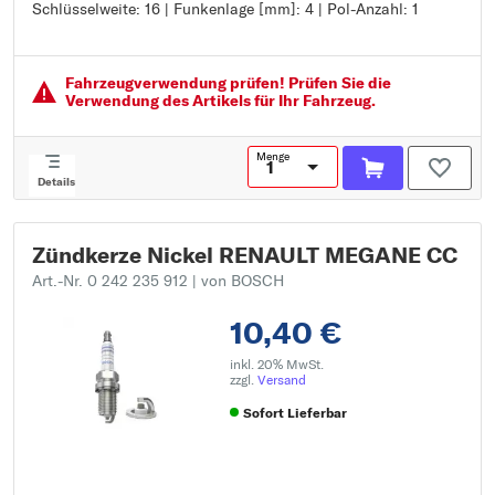
Schlüsselweite: 16 | Funkenlage [mm]: 4 | Pol-Anzahl: 1
Gewindemaß: M 14 x 1,25
Gewindelänge [mm]: 19
Schlüsselweite: 16
Funkenlage [mm]: 4
Fahrzeugver­wendung prüfen! Prüfen Sie die
Pol-Anzahl: 1
Verwendung des Artikels für Ihr Fahrzeug.
Menge
Details
Zündkerze Nickel RENAULT MEGANE CC
Art.-Nr. 0 242 235 912
| von BOSCH
10,40 €
inkl. 20% MwSt.
zzgl.
Versand
Sofort Lieferbar