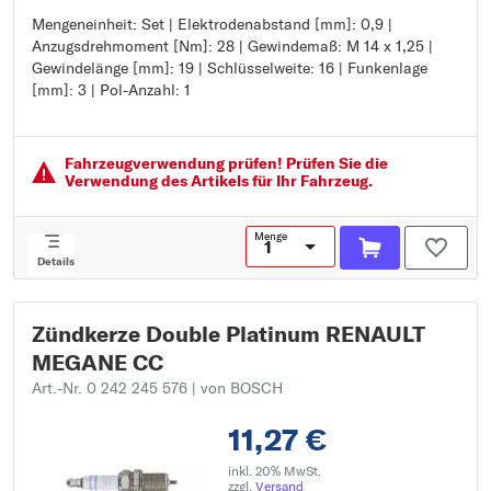
Mengeneinheit: Set | Elektrodenabstand [mm]: 0,9 |
Mengeneinheit: Set
Anzugsdrehmoment [Nm]: 28 | Gewindemaß: M 14 x 1,25 |
Elektrodenabstand [mm]: 0,9
Gewindelänge [mm]: 19 | Schlüsselweite: 16 | Funkenlage
Anzugsdrehmoment [Nm]: 28
[mm]: 3 | Pol-Anzahl: 1
Gewindemaß: M 14 x 1,25
Gewindelänge [mm]: 19
Schlüsselweite: 16
Funkenlage [mm]: 3
Fahrzeugver­wendung prüfen! Prüfen Sie die
Pol-Anzahl: 1
Verwendung des Artikels für Ihr Fahrzeug.
Menge
Details
Zündkerze Double Platinum RENAULT
MEGANE CC
Art.-Nr. 0 242 245 576
| von BOSCH
11,27 €
inkl. 20% MwSt.
zzgl.
Versand