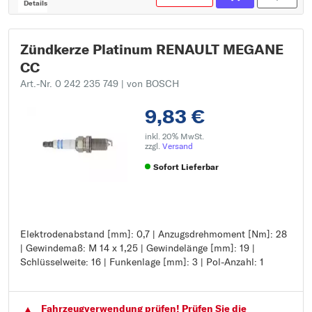
Details
Zündkerze Platinum RENAULT MEGANE
CC
Art.-Nr. 0 242 235 749
| von BOSCH
9,83 €
inkl. 20% MwSt.
zzgl.
Versand
Sofort Lieferbar
Elektrodenabstand [mm]: 0,7 | Anzugsdrehmoment [Nm]: 28
Elektrodenabstand [mm]: 0,7
| Gewindemaß: M 14 x 1,25 | Gewindelänge [mm]: 19 |
Anzugsdrehmoment [Nm]: 28
Schlüsselweite: 16 | Funkenlage [mm]: 3 | Pol-Anzahl: 1
Gewindemaß: M 14 x 1,25
Gewindelänge [mm]: 19
Schlüsselweite: 16
Funkenlage [mm]: 3
Fahrzeugver­wendung prüfen! Prüfen Sie die