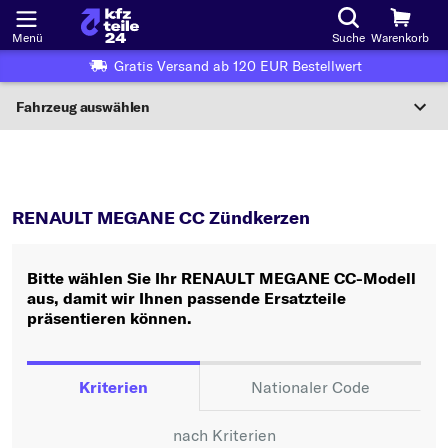
Menü
Suche
Warenkorb
Gratis Versand ab 120 EUR Bestellwert
Fahrzeug auswählen
Nationaler Code
MEGANE CC
Zündkerzen
Wo finde ich die?
RENAULT MEGANE CC Zündkerzen
Fahrzeug auswählen
Bitte wählen Sie Ihr RENAULT MEGANE CC-Modell
Oder
aus, damit wir Ihnen passende Ersatzteile
präsentieren können.
Oder Fahrzeugauswahl nach Kriterien:
Hersteller wählen
Kriterien
Nationaler Code
Modell wählen
nach Kriterien