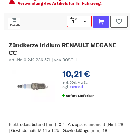
Pol-Anzahl: 1
Verwendung des Artikels für Ihr Fahrzeug.
Menge
Details
Zündkerze Iridium RENAULT MEGANE
CC
Art.-Nr. 0 242 236 571
| von BOSCH
10,21 €
inkl. 20% MwSt.
zzgl.
Versand
Sofort Lieferbar
Elektrodenabstand [mm]: 0,7 | Anzugsdrehmoment [Nm]: 28
Elektrodenabstand [mm]: 0,7
| Gewindemaß: M 14 x 1,25 | Gewindelänge [mm]: 19 |
Anzugsdrehmoment [Nm]: 28