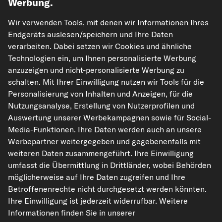
Werbung.
Wir verwenden Tools, mit denen wir Informationen Ihres
Endgeräts auslesen/speichern und Ihre Daten
verarbeiten. Dabei setzen wir Cookies und ähnliche
Technologien ein, um Ihnen personalisierte Werbung
kfzteile24.de
carpardoo.nl
carpardoo.fr
anzuzeigen und nicht-personalisierte Werbung zu
carpardoo.dk
schalten. Mit Ihrer Einwilligung nutzen wir Tools für die
Personalisierung von Inhalten und Anzeigen, für die
Nutzungsanalyse, Erstellung von Nutzerprofilen und
Auswertung unserer Werbekampagnen sowie für Social-
Die hier dargestellten Daten, insbesondere die gesamte Datenbank, dürfen
Media-Funktionen. Ihre Daten werden auch an unsere
nicht vervielfältigt werden. Die Vervielfältigung und Verbreitung der Daten und
Werbepartner weitergegeben und gegebenenfalls mit
der Datenbank ohne vorherige Einwilligung von TecAlliance und/oder die
Einbeziehung Dritter in solche Aktivitäten ist streng verboten. Jegliche
weiteren Daten zusammengeführt. Ihre Einwilligung
unautorisierte Nutzung von Inhalten stellt eine Verletzung des Urheberrechts
umfasst die Übermittlung in Drittländer, wobei Behörden
dar und kann rechtliche Schritte nach sich ziehen.
möglicherweise auf Ihre Daten zugreifen und Ihre
Vertrag widerrufen
Betroffenenrechte nicht durchgesetzt werden könnten.
Ihre Einwilligung ist jederzeit widerrufbar. Weitere
Informationen finden Sie in unserer
© 2026 kfzteile24 GmbH - Alle Rechte vorbehalten.