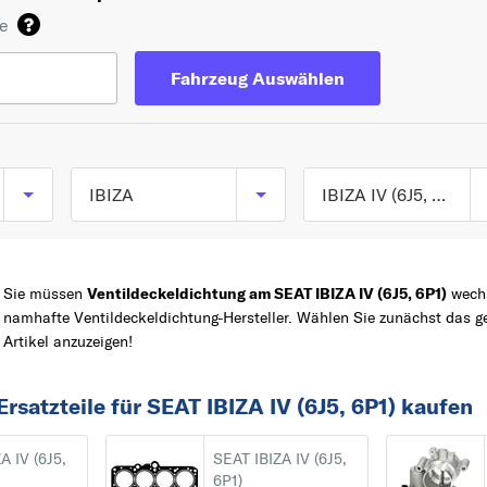
de
Fahrzeug Auswählen
IBIZA
IBIZA IV (6J5, 6P1) ab 03/2008
IBIZA I (021A) ab
TOP 5 SERIEN
IBIZA
06/1984 bis 12/1993
Sie müssen
Ventildeckeldichtung am SEAT IBIZA IV (6J5, 6P1)
wechs
LEON
IBIZA II (6K1) ab
namhafte Ventildeckeldichtung-Hersteller. Wählen Sie zunächst das 
Artikel anzuzeigen!
03/1993 bis 02/200
Z
ALHAMBRA
IBIZA III (6L1) ab
AROSA
rsatzteile für SEAT IBIZA IV (6J5, 6P1) kaufen
02/2002 bis 11/2009
ALTEA
IBIZA IV (6J5, 6P1) a
A
A IV (6J5,
SEAT IBIZA IV (6J5,
03/2008
ALHAMBRA
6P1)