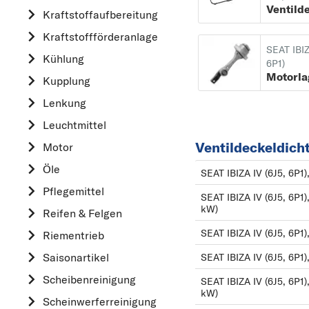
Kraftstoff­aufbereitung
AUDI
Kraftstoff­förderanlage
B
SEAT IBIZ
Kühlung
BMW
6P1)
Motorla
Kupplung
C
CHEVROLET
Lenkung
CITROËN
Leuchtmittel
D
Ventildeckeldicht
Motor
DACIA
Öle
SEAT IBIZA IV (6J5, 6P1)
DAIHATSU
Pflegemittel
SEAT IBIZA IV (6J5, 6P1)
F
kW)
Reifen & Felgen
FIAT
SEAT IBIZA IV (6J5, 6P1)
Riementrieb
FORD
Saisonartikel
SEAT IBIZA IV (6J5, 6P1)
H
Scheibenreinigung
SEAT IBIZA IV (6J5, 6P1)
HONDA
kW)
Scheinwerferreinigung