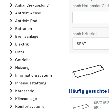
Anhängerkupplung
nach Nationaler Co
Antrieb: Achse
Antrieb: Rad
Batterien
nach Kriterien
Bremsanlage
SEAT
Elektrik
Filter
TOP 5 HERSTELLER
Getriebe
VW
Heizung
OPEL
Informationssysteme
MERCEDES-BEN
Innenausstattung
FORD
Häufig gesuchte E
Karosserie
AUDI
Klimaanlage
A
SEAT IBIZ
Komfortsysteme
ALFA ROMEO
6P1)