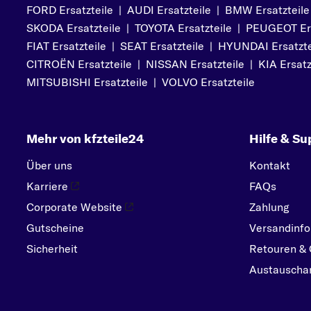
FORD Ersatzteile
|
AUDI Ersatzteile
|
BMW Ersatzteile
PEUGEOT
SKODA Ersatzteile
|
TOYOTA Ersatzteile
|
PEUGEOT Ers
PORSCHE
FIAT Ersatzteile
|
SEAT Ersatzteile
|
HYUNDAI Ersatzte
R
CITROËN Ersatzteile
|
NISSAN Ersatzteile
|
KIA Ersatz
RENAULT
MITSUBISHI Ersatzteile
|
VOLVO Ersatzteile
S
SEAT
Mehr von kfzteile24
Hilfe & Su
SKODA
SMART
Über uns
Kontakt
SUBARU
Karriere
FAQs
SUZUKI
Corporate Website
Zahlung
T
Gutscheine
Versandinfo
TOYOTA
Sicherheit
Retouren & 
V
Austauschar
VOLVO
VW