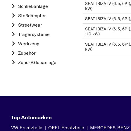
HYUNDAI
SEAT IBIZA IV (6J5, 6P1)
Schließanlage
kW)
K
Stoßdämpfer
SEAT IBIZA IV (6J5, 6P1)
KIA
Streetwear
L
SEAT IBIZA IV (6J5, 6P1),
Trägersysteme
110 kW)
LAND ROVER
Werkzeug
SEAT IBIZA IV (6J5, 6P1)
M
kW)
Zubehör
MAZDA
Zünd-/Glühanlage
MERCEDES-BEN
MINI
MITSUBISHI
N
NISSAN
O
Top Automarken
OPEL
P
VW Ersatzteile
|
OPEL Ersatzteile
|
MERCEDES-BENZ Er