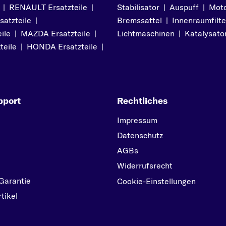
|
RENAULT Ersatzteile
|
Stabilisator
|
Auspuff
|
Moto
atzteile
|
Bremssattel
|
Innenraumfilte
ile
|
MAZDA Ersatzteile
|
Lichtmaschinen
|
Katalysato
teile
|
HONDA Ersatzteile
|
pport
Rechtliches
Impressum
Datenschutz
AGBs
Widerrufsrecht
Garantie
Cookie-Einstellungen
tikel