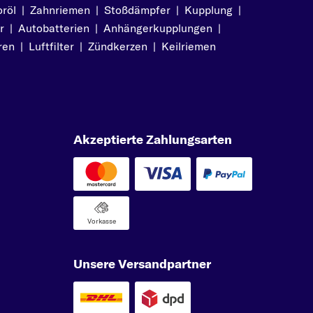
röl
|
Zahnriemen
|
Stoßdämpfer
|
Kupplung
|
r
|
Autobatterien
|
Anhängerkupplungen
|
ren
|
Luftfilter
|
Zündkerzen
|
Keilriemen
Akzeptierte Zahlungsarten
Vorkasse
Unsere Versandpartner