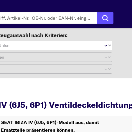
eugauswahl nach Kriterien:
ählen
en
IBIZA IV (6J5, 6P1)
V (6J5, 6P1) Ventildeckeldichtun
r SEAT IBIZA IV (6J5, 6P1)-Modell aus, damit
 Ersatzteile präsentieren können.