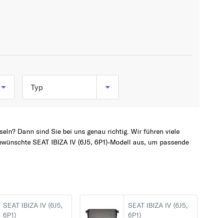
Typ
1.0 (75 PS, 55 kW)
1.0 TSI (95 PS, 70 kW)
eln? Dann sind Sie bei uns genau richtig. Wir führen viele
1.0 TSI (110 PS, 81 kW)
gewünschte SEAT IBIZA IV (6J5, 6P1)-Modell aus, um passende
2
1.2 (60 PS, 44 kW)
1.2 (70 PS, 51 kW)
1.2 TDI (75 PS, 55 kW)
b
1.2 TSI (110 PS, 81 kW)
SEAT IBIZA IV (6J5,
SEAT IBIZA IV (6J5,
6P1)
6P1)
1.2 TSI (105 PS, 77 kW)