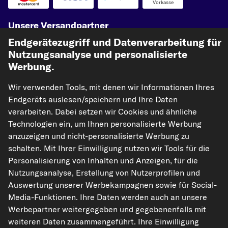
VW CRAFTER 30-50
Vorkasse
VW LT 28-46
Unsere Versandpartner
VW CRAFTER 30-35
Endgerätezugriff und Datenverarbeitung für
Nutzungsanalyse und personalisierte
VW LT 28-35
Werbung.
VW GOLF ALLTRACK
Wir verwenden Tools, mit denen wir Informationen Ihres
Endgeräts auslesen/speichern und Ihre Daten
verarbeiten. Dabei setzen wir Cookies und ähnliche
Technologien ein, um Ihnen personalisierte Werbung
kfzteile24.de
carpardoo.nl
carpardoo.fr
anzuzeigen und nicht-personalisierte Werbung zu
carpardoo.dk
schalten. Mit Ihrer Einwilligung nutzen wir Tools für die
Personalisierung von Inhalten und Anzeigen, für die
Nutzungsanalyse, Erstellung von Nutzerprofilen und
Auswertung unserer Werbekampagnen sowie für Social-
Die hier dargestellten Daten, insbesondere die gesamte Datenbank, dürfen
Media-Funktionen. Ihre Daten werden auch an unsere
nicht vervielfältigt werden. Die Vervielfältigung und Verbreitung der Daten und
der Datenbank ohne vorherige Einwilligung von TecAlliance und/oder die
Werbepartner weitergegeben und gegebenenfalls mit
Einbeziehung Dritter in solche Aktivitäten ist streng verboten. Jegliche
weiteren Daten zusammengeführt. Ihre Einwilligung
unautorisierte Nutzung von Inhalten stellt eine Verletzung des Urheberrechts