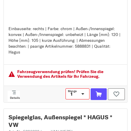
Einbauseite: rechts | Farbe: chrom | Außen-/Innenspiegel:
Einbauseite: rechts
konvex | Außen-/Innenspiegel: unbeheizt | Länge [mm]: 120 |
Farbe: chrom
Höhe [mm]: 105 | kurze Ausführung: | Abmessungen
Außen-/Innenspiegel: konvex
beachten: | paarige Artikelnummer: 5888831 | Qualität:
Außen-/Innenspiegel: unbeheizt
Hagus
Länge [mm]: 120
Höhe [mm]: 105
kurze Ausführung:
Abmessungen beachten:
Fahrzeugver­wendung prüfen! Prüfen Sie die
paarige Artikelnummer: 5888831
Verwendung des Artikels für Ihr Fahrzeug.
Qualität: Hagus
Menge
Details
Spiegelglas, Außenspiegel * HAGUS *
VW