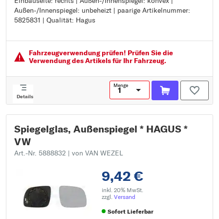
Einbauseite: rechts | Außen-/Innenspiegel: konvex |
Einbauseite: rechts
Außen-/Innenspiegel: unbeheizt | paarige Artikelnummer:
Außen-/Innenspiegel: konvex
5825831 | Qualität: Hagus
Außen-/Innenspiegel: unbeheizt
paarige Artikelnummer: 5825831
Qualität: Hagus
Fahrzeugver­wendung prüfen! Prüfen Sie die
Verwendung des Artikels für Ihr Fahrzeug.
Menge
Details
Spiegelglas, Außenspiegel * HAGUS *
VW
Art.-Nr. 5888832
| von VAN WEZEL
9,42 €
inkl. 20% MwSt.
zzgl.
Versand
Sofort Lieferbar