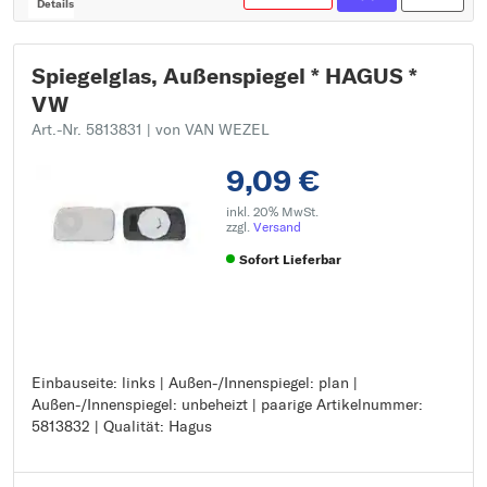
Details
Spiegelglas, Außenspiegel * HAGUS *
VW
Art.-Nr. 5813831
| von VAN WEZEL
9,09 €
inkl. 20% MwSt.
zzgl.
Versand
Sofort Lieferbar
Einbauseite: links | Außen-/Innenspiegel: plan |
Einbauseite: links
Außen-/Innenspiegel: unbeheizt | paarige Artikelnummer:
Außen-/Innenspiegel: plan
5813832 | Qualität: Hagus
Außen-/Innenspiegel: unbeheizt
paarige Artikelnummer: 5813832
Qualität: Hagus