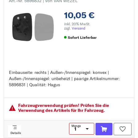
Art.-Nr. 5896832
| von VAN WEZEL
10,05 €
inkl. 20% MwSt.
zzgl.
Versand
Sofort Lieferbar
Einbauseite: rechts | Außen-/Innenspiegel: konvex |
Einbauseite: rechts
Außen-/Innenspiegel: unbeheizt | paarige Artikelnummer:
Außen-/Innenspiegel: konvex
5896831 | Qualität: Hagus
Außen-/Innenspiegel: unbeheizt
paarige Artikelnummer: 5896831
Qualität: Hagus
Fahrzeugver­wendung prüfen! Prüfen Sie die
Verwendung des Artikels für Ihr Fahrzeug.
Menge
Details