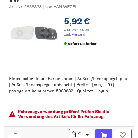
Art.-Nr. 5888833
| von VAN WEZEL
5,92 €
inkl. 20% MwSt.
zzgl.
Versand
Sofort Lieferbar
Einbauseite: links | Farbe: chrom | Außen-/Innenspiegel: plan
Einbauseite: links
| Außen-/Innenspiegel: unbeheizt | Breite 1 [mm]: 170 |
Farbe: chrom
paarige Artikelnummer: 5888832 | Qualität: Hagus
Außen-/Innenspiegel: plan
Außen-/Innenspiegel: unbeheizt
Breite 1 [mm]: 170
paarige Artikelnummer: 5888832
Fahrzeugver­wendung prüfen! Prüfen Sie die
Qualität: Hagus
Verwendung des Artikels für Ihr Fahrzeug.
Menge