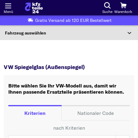
Menü
Suche
Warenkorb
Gratis Versand ab 120 EUR Bestellwert
Fahrzeug auswählen
Nationaler Code
VW
Spiegelglas (Außenspiegel)
Wo finde ich die?
VW Spiegelglas (Außenspiegel)
Fahrzeug auswählen
Bitte wählen Sie Ihr VW-Modell aus, damit wir
Oder
Ihnen passende Ersatzteile präsentieren können.
Oder Fahrzeugauswahl nach Kriterien:
Hersteller wählen
Kriterien
Nationaler Code
Modell wählen
nach Kriterien