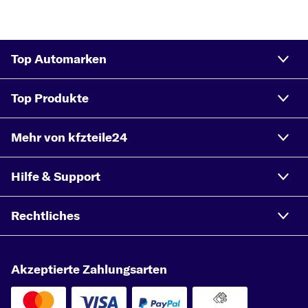
VW TOUAREG
VW PASSAT ALLTRACK
Top Automarken
VW BORA
VW NEW BEETLE
Top Produkte
VW BEETLE
Mehr von kfzteile24
VW EOS
VW SCIROCCO
Hilfe & Support
VW JETTA
VW PASSAT CC
Rechtliches
VW VENTO
VW CC
Akzeptierte Zahlungsarten
VW AMAROK