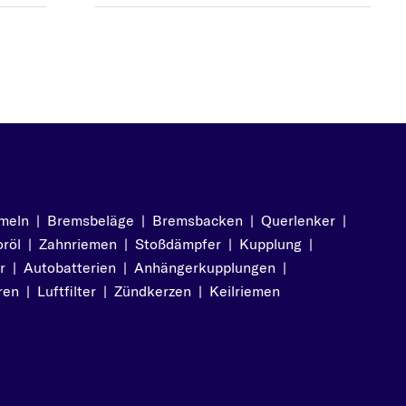
meln
|
Bremsbeläge
|
Bremsbacken
|
Querlenker
|
röl
|
Zahnriemen
|
Stoßdämpfer
|
Kupplung
|
r
|
Autobatterien
|
Anhängerkupplungen
|
ren
|
Luftfilter
|
Zündkerzen
|
Keilriemen