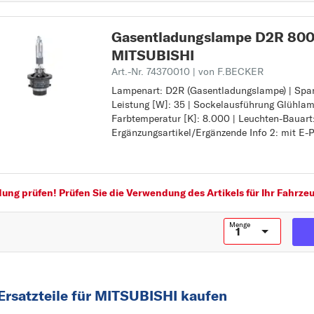
Gasentladungslampe D2R 8000
MITSUBISHI
Art.-Nr. 74370010
| von F.BECKER
Lampenart: D2R (Gasentladungslampe) | Span
Lampenart: D2R (Gasentladungslampe)
Leistung [W]: 35 | Sockelausführung Glühlam
Spannung [V]: 85
Farbtemperatur [K]: 8.000 | Leuchten-Bauart
Leistung [W]: 35
Ergänzungsartikel/Ergänzende Info 2: mit E-
Sockelausführung Glühlampe: P32d-3
Farbtemperatur [K]: 8.000
Leuchten-Bauart: Xenon
Ergänzungsartikel/Ergänzende Info 2: mit E-
ng prüfen! Prüfen Sie die Verwendung des Artikels für Ihr Fahrzeu
Menge
Ersatzteile für MITSUBISHI kaufen