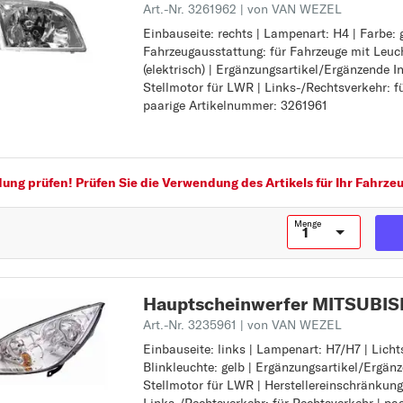
Art.-Nr. 3261962
| von VAN WEZEL
C
Einbauseite: rechts | Lampenart: H4 | Farbe: g
Einbauseite: rechts
CARISMA
Fahrzeugausstattung: für Fahrzeuge mit Leuc
Lampenart: H4
(elektrisch) | Ergänzungsartikel/Ergänzende I
Farbe: glasklar
COLT
Stellmotor für LWR | Links-/Rechtsverkehr: f
Fahrzeugausstattung: für Fahrzeuge mit Leuc
COLT CZC
paarige Artikelnummer: 3261961
(elektrisch)
Ergänzungsartikel/Ergänzende Info 2: ohne S
G
Links-/Rechtsverkehr: für Rechtsverkehr
GALANT
paarige Artikelnummer: 3261961
ng prüfen! Prüfen Sie die Verwendung des Artikels für Ihr Fahrzeu
L
L 200
Menge
L 200 / TRITON
L 300
L 400
Hauptscheinwerfer MITSUBIS
LANCER
Art.-Nr. 3235961
| von VAN WEZEL
Einbauseite: links | Lampenart: H7/H7 | Lich
Einbauseite: links
O
Blinkleuchte: gelb | Ergänzungsartikel/Ergänz
Lampenart: H7/H7
OUTLANDER
Stellmotor für LWR | Herstellereinschränkung
Lichtscheibenfarbe Blinkleuchte: gelb