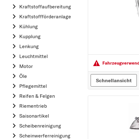
Kraftstoff­aufbereitung
AUDI
Kraftstoff­förderanlage
B
Kühlung
BMW
Kupplung
C
CHEVROLET
Lenkung
CITROËN
Leuchtmittel
Fahrzeugver­wendu
D
Motor
DACIA
Öle
Schnellansicht
DAIHATSU
Pflegemittel
F
Reifen & Felgen
FIAT
Riementrieb
FORD
Saisonartikel
H
Scheibenreinigung
HONDA
Scheinwerferreinigung