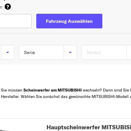
de
Fahrzeug Auswählen
Serie
Modell
TOP 5 SERIEN
COLT
SPACE STAR
Sie müssen
Scheinwerfer am MITSUBISHI
wechseln? Dann sind Sie b
Z
ASX
Hersteller. Wählen Sie zunächst das gewünschte MITSUBISHI-Modell a
OUTLANDER
LANCER
A
Hauptscheinwerfer MITSUBIS
ASX