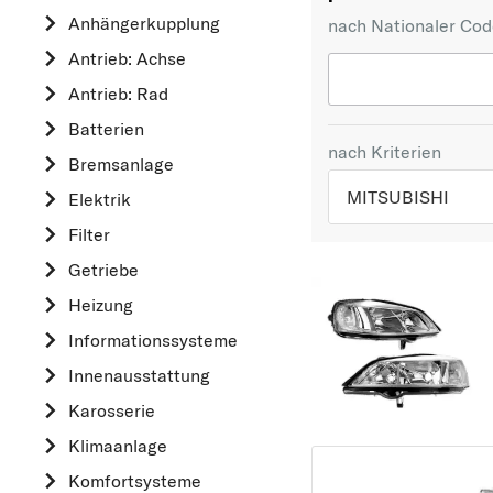
Anhängerkupplung
nach Nationaler Co
Antrieb: Achse
Antrieb: Rad
Batterien
nach Kriterien
Bremsanlage
MITSUBISHI
Elektrik
Filter
TOP 5 HERSTELLER
Getriebe
VW
Heizung
OPEL
Informationssysteme
MERCEDES-BEN
Innenausstattung
FORD
Karosserie
AUDI
Klimaanlage
A
Komfortsysteme
ALFA ROMEO