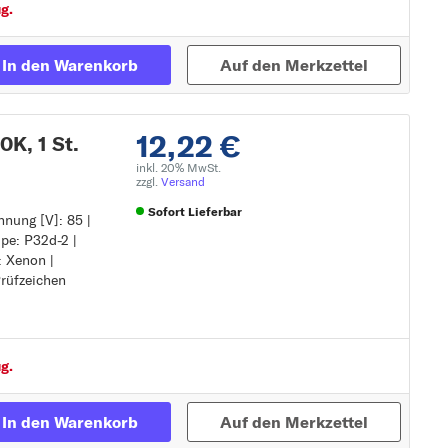
g.
In den Warenkorb
Auf den Merkzettel
12,22 €
K, 1 St.
inkl. 20% MwSt.
zzgl.
Versand
Sofort Lieferbar
nung [V]: 85 |
pe: P32d-2 |
Zur Detailseite
: Xenon |
Prüfzeichen
Prüfzeichen
g.
In den Warenkorb
Auf den Merkzettel