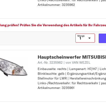
Links-/Rechtsverkehr: für Rechtsverkehr | pa
Ergänzungsartikel/Ergänzende Info 2: mit St
P
Artikelnummer: 3235962
Herstellereinschränkung: Typ AL
PAJERO
Links-/Rechtsverkehr: für Rechtsverkehr
paarige Artikelnummer: 3235962
PAJERO SPORT
S
ng prüfen! Prüfen Sie die Verwendung des Artikels für Ihr Fahrzeu
SPACE STAR
Menge
SPACE WAGON
Z
Hauptscheinwerfer MITSUBIS
Art.-Nr. 3235962
| von VAN WEZEL
Einbauseite: rechts | Lampenart: H7/H7 | Lic
Einbauseite: rechts
Blinkleuchte: gelb | Ergänzungsartikel/Ergänz
Lampenart: H7/H7
Stellmotor für LWR | Herstellereinschränkung
Lichtscheibenfarbe Blinkleuchte: gelb
Links-/Rechtsverkehr: für Rechtsverkehr | pa
Ergänzungsartikel/Ergänzende Info 2: mit St
Artikelnummer: 3235961
Herstellereinschränkung: Typ AL
Links-/Rechtsverkehr: für Rechtsverkehr
paarige Artikelnummer: 3235961