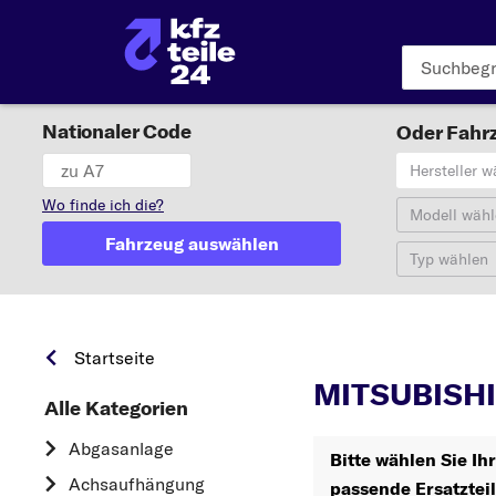
Nationaler Code
Oder Fahrz
Hersteller w
Wo finde ich die?
Modell wähl
Fahrzeug auswählen
Typ wählen
MITSUBIS
Startseite
MITSUBISHI
Alle Kategorien
Abgasanlage
Bitte wählen Sie I
Achsaufhängung
passende Ersatztei