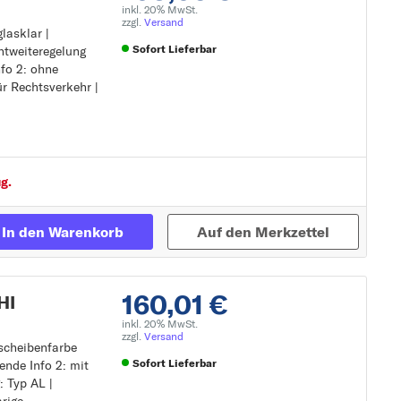
inkl. 20% MwSt.
zzgl.
Versand
lasklar |
Sofort Lieferbar
htweiteregelung
nfo 2: ohne
ür Rechtsverkehr |
htweiteregelung
Zur Detailseite
tellmotor für LWR
g.
In den Warenkorb
Auf den Merkzettel
160,01 €
HI
inkl. 20% MwSt.
zzgl.
Versand
tscheibenfarbe
Sofort Lieferbar
ende Info 2: mit
: Typ AL |