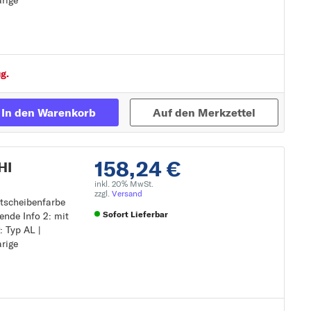
arige
ellmotor für LWR
Zur Detailseite
g.
In den Warenkorb
Auf den Merkzettel
158,24 €
HI
inkl. 20% MwSt.
zzgl.
Versand
htscheibenfarbe
Sofort Lieferbar
ende Info 2: mit
: Typ AL |
arige
ellmotor für LWR
Zur Detailseite