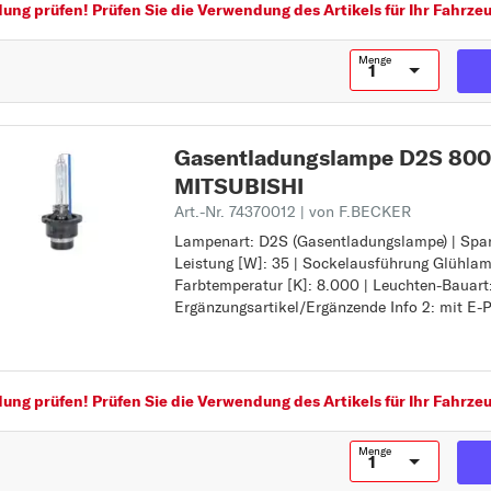
ng prüfen! Prüfen Sie die Verwendung des Artikels für Ihr Fahrzeu
Menge
Gasentladungslampe D2S 8000
MITSUBISHI
Art.-Nr. 74370012
| von F.BECKER
Lampenart: D2S (Gasentladungslampe) | Span
Lampenart: D2S (Gasentladungslampe)
Leistung [W]: 35 | Sockelausführung Glühlam
Spannung [V]: 85
Farbtemperatur [K]: 8.000 | Leuchten-Bauart
Leistung [W]: 35
Ergänzungsartikel/Ergänzende Info 2: mit E-
Sockelausführung Glühlampe: P32d-2
Farbtemperatur [K]: 8.000
Leuchten-Bauart: Xenon
Ergänzungsartikel/Ergänzende Info 2: mit E-
ng prüfen! Prüfen Sie die Verwendung des Artikels für Ihr Fahrzeu
Menge