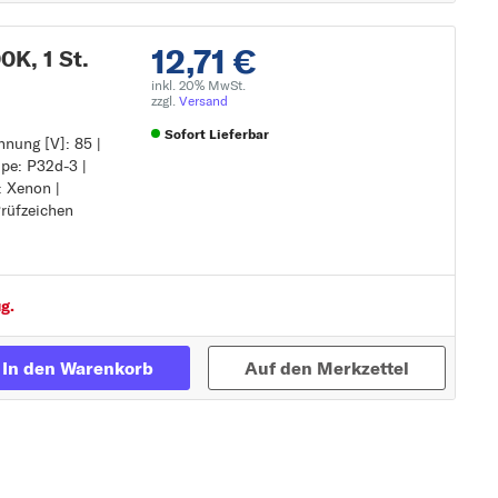
12,71 €
K, 1 St.
inkl. 20% MwSt.
zzgl.
Versand
Sofort Lieferbar
nung [V]: 85 |
pe: P32d-3 |
Zur Detailseite
: Xenon |
Prüfzeichen
Prüfzeichen
g.
In den Warenkorb
Auf den Merkzettel