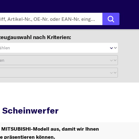
eugauswahl nach Kriterien:
ählen
en
HI
Scheinwerfer
 Scheinwerfer
hr MITSUBISHI-Modell aus, damit wir Ihnen
le präsentieren können.