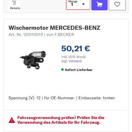
Menge
Details
Wischermotor MERCEDES-BENZ
Art.-Nr. 120110015
| von F.BECKER
50,21 €
inkl. 20% MwSt.
zzgl.
Versand
Sofort Lieferbar
Spannung [V]: 12 | für OE-Nummer: | Einbauseite: hinten
Spannung [V]: 12
für OE-Nummer:
Einbauseite: hinten
Fahrzeugver­wendung prüfen! Prüfen Sie die
Verwendung des Artikels für Ihr Fahrzeug.