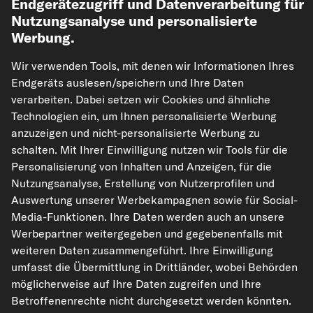
Endgerätezugriff und Datenverarbeitung für
Nutzungsanalyse und personalisierte
MERCEDES-BENZ T1
Werbung.
MERCEDES-BENZ HECKFLOSSE
Wir verwenden Tools, mit denen wir Informationen Ihres
MERCEDES-BENZ CABRIOLET
Endgeräts auslesen/speichern und Ihre Daten
verarbeiten. Dabei setzen wir Cookies und ähnliche
Technologien ein, um Ihnen personalisierte Werbung
kfzteile24.de
carpardoo.nl
carpardoo.fr
anzuzeigen und nicht-personalisierte Werbung zu
carpardoo.dk
schalten. Mit Ihrer Einwilligung nutzen wir Tools für die
Personalisierung von Inhalten und Anzeigen, für die
Nutzungsanalyse, Erstellung von Nutzerprofilen und
Auswertung unserer Werbekampagnen sowie für Social-
Die hier dargestellten Daten, insbesondere die gesamte Datenbank, dürfen
Media-Funktionen. Ihre Daten werden auch an unsere
nicht vervielfältigt werden. Die Vervielfältigung und Verbreitung der Daten und
Werbepartner weitergegeben und gegebenenfalls mit
der Datenbank ohne vorherige Einwilligung von TecAlliance und/oder die
Einbeziehung Dritter in solche Aktivitäten ist streng verboten. Jegliche
weiteren Daten zusammengeführt. Ihre Einwilligung
unautorisierte Nutzung von Inhalten stellt eine Verletzung des Urheberrechts
umfasst die Übermittlung in Drittländer, wobei Behörden
dar und kann rechtliche Schritte nach sich ziehen.
möglicherweise auf Ihre Daten zugreifen und Ihre
Vertrag widerrufen
Betroffenenrechte nicht durchgesetzt werden könnten.