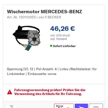
Wischermotor MERCEDES-BENZ
Art.-Nr. 120110053
| von F.BECKER
46,26 €
inkl. 20% MwSt.
zzgl.
Versand
Sofort Lieferbar
Spannung [V]: 12 | Pol-Anzahl: 4 | Links-/Rechtslenker: für
Spannung [V]: 12
Linkslenker | Einbauseite: vorne
Pol-Anzahl: 4
Links-/Rechtslenker: für Linkslenker
Einbauseite: vorne
Fahrzeugver­wendung prüfen! Prüfen Sie die
Verwendung des Artikels für Ihr Fahrzeug.
Menge