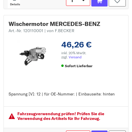
Details
Wischermotor MERCEDES-BENZ
Art.-Nr. 120110001
| von F.BECKER
46,26 €
inkl. 20% MwSt.
zzgl.
Versand
Sofort Lieferbar
Spannung [V]: 12 | für OE-Nummer: | Einbauseite: hinten
Spannung [V]: 12
für OE-Nummer:
Einbauseite: hinten
Fahrzeugver­wendung prüfen! Prüfen Sie die
Verwendung des Artikels für Ihr Fahrzeug.