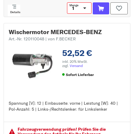
Menge
Details
Wischermotor MERCEDES-BENZ
Art.-Nr. 120110048
| von F.BECKER
52,52 €
inkl. 20% MwSt.
zzgl.
Versand
Sofort Lieferbar
Spannung [V]: 12 | Einbauseite: vorne | Leistung [W]: 40 |
Spannung [V]: 12
Pol-Anzahl: 5 | Links-/Rechtslenker: für Linkslenker
Einbauseite: vorne
Leistung [W]: 40
Pol-Anzahl: 5
Links-/Rechtslenker: für Linkslenker
Fahrzeugver­wendung prüfen! Prüfen Sie die