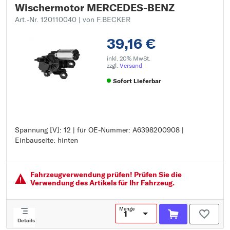
Wischermotor MERCEDES-BENZ
Art.-Nr. 120110040
| von F.BECKER
39,16 €
inkl. 20% MwSt.
zzgl.
Versand
Sofort Lieferbar
Spannung [V]: 12 | für OE-Nummer: A6398200908 |
Spannung [V]: 12
Einbauseite: hinten
für OE-Nummer: A6398200908
Einbauseite: hinten
Fahrzeugver­wendung prüfen! Prüfen Sie die
Verwendung des Artikels für Ihr Fahrzeug.
Menge
Details